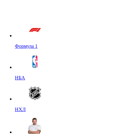
Формула 1
НБА
НХЛ