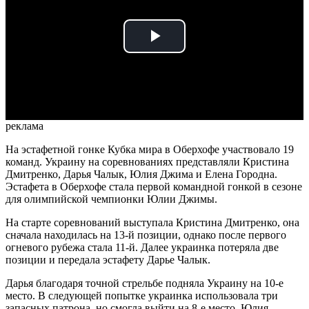
Play
Video
реклама
На эстафетной гонке Кубка мира в Оберхофе участвовало 19
команд. Украину на соревнованиях представляли Кристина
Дмитренко, Дарья Чалык, Юлия Джима и Елена Городна.
Эстафета в Оберхофе стала первой командной гонкой в сезоне
для олимпийской чемпионки Юлии Джимы.
На старте соревнований выступала Кристина Дмитренко, она
сначала находилась на 13-й позиции, однако после первого
огневого рубежа стала 11-й. Далее украинка потеряла две
позиции и передала эстафету Дарье Чалык.
Дарья благодаря точной стрельбе подняла Украину на 10-е
место. В следующей попытке украинка использовала три
запасных патрона, но смогла выйти на 8-е место. Юлия