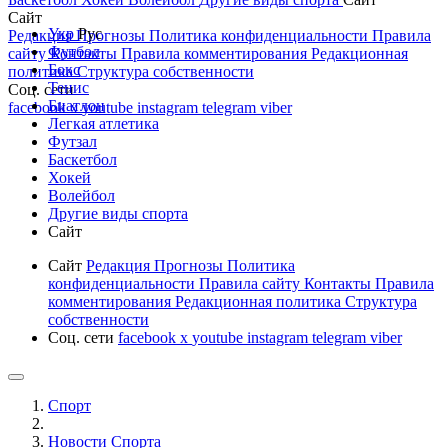
Сайт
Укр
Рус
Редакция
Прогнозы
Политика конфиденциальности
Правила
Футбол
сайту
Контакты
Правила комментирования
Редакционная
Бокс
политика
Структура собственности
Тенис
Соц. сети
Биатлон
facebook
x
youtube
instagram
telegram
viber
Легкая атлетика
Футзал
Баскетбол
Хокей
Волейбол
Другие виды спорта
Сайт
Сайт
Редакция
Прогнозы
Политика
конфиденциальности
Правила сайту
Контакты
Правила
комментирования
Редакционная политика
Структура
собственности
Соц. сети
facebook
x
youtube
instagram
telegram
viber
Спорт
Новости Cпорта