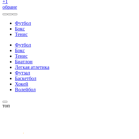
+
1
обране
Футбол
Бокс
Тенис
Футбол
Бокс
Тенис
Биатлон
Легкая атлетика
Футзал
Баскетбол
Хокей
Волейбол
топ