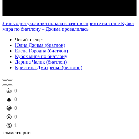
Лишь одна украинка попала в зачет в спринте на этапе Кубка
мира по биатлону – Джима провалилась
Читайте еще
:
Юлия Джима (биатлон)
Елена Городна (биатлон)
Кубок мира по биатлону
Дарина Чалик (биатлон)
Кристина Дмитренко (биатлон)
️👍
0
️🔥
0
️😄
0
️😢
0
️🤬
1
комментарии