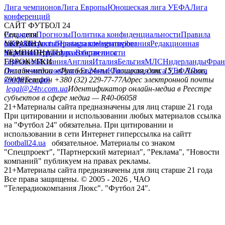
Лига чемпионов
Лига Европы
Юношеская лига УЕФА
Лига
конференций
САЙТ ФУТБОЛ 24
Редакция
Соц. сети
Прогнозы
Политика конфиденциальности
Правила
сайту
facebook
УКРАИНА
Контакты
x
youtube
Правила комментирования
instagram
telegram
viber
Редакционная
политика
Украина
ЧЕМПИОНАТЫ
Первая лига
Структура собственности
Вторая лига
Германия
ЕВРОКУБКИ
Испания
Англия
Италия
Бельгия
МЛС
Нидерланды
Фран
Лига чемпионов
Онлайн-медиа «Футбол 24»
Лига Европы
пл. Галицкая, дом. 15, м. Львов,
Юношеская лига УЕФА
Лига
конференций
79008
Телефон +380 (32) 229-77-77
Адрес электронной почты
legal@24tv.com.ua
Идентификатор онлайн-медиа в Реестре
субъектов в сфере медиа — R40-06058
21+
Материалы сайта предназначены для лиц старше 21 года
При цитировании и использовании любых материалов ссылка
на "Футбол 24" обязательна. При цитировании и
использовании в сети Интернет гиперссылка на сайтт
football24.ua
обязательное. Материалы со знаком
"Спецпроект", "Партнерский материал", "Реклама", "Новости
компаний" публикуем на правах рекламы.
21+
Материалы сайта предназначены для лиц старше 21 года
Все права защищены. © 2005 -
2026
, ЧАО
"Телерадиокомпания Люкс". "Футбол 24".