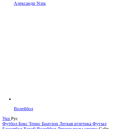
Александр Усик
Волейбол
Укр
Рус
Футбол
Бокс
Тенис
Биатлон
Легкая атлетика
Футзал
Баскетбол
Хокей
Волейбол
Другие виды спорта
Сайт