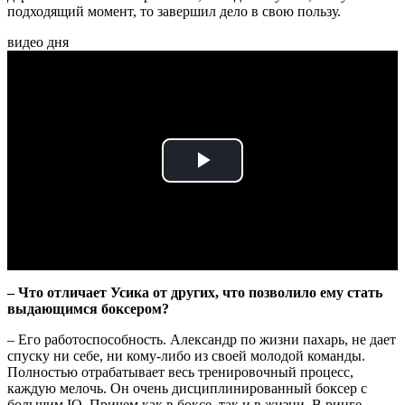
подходящий момент, то завершил дело в свою пользу.
видео дня
Play
Video
– Что отличает Усика от других, что позволило ему стать
выдающимся боксером?
– Его работоспособность. Александр по жизни пахарь, не дает
спуску ни себе, ни кому-либо из своей молодой команды.
Полностью отрабатывает весь тренировочный процесс,
каждую мелочь. Он очень дисциплинированный боксер с
большим IQ. Причем как в боксе, так и в жизни. В ринге