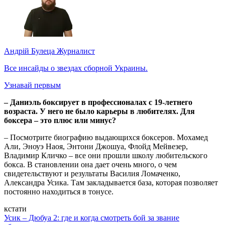
Андрій Булеца
Журналист
Все инсайды о звездах сборной Украины.
Узнавай первым
– Даниэль боксирует в профессионалах с 19-летнего
возраста. У него не было карьеры в любителях. Для
боксера – это плюс или минус?
– Посмотрите биографию выдающихся боксеров. Мохамед
Али, Эноуэ Наоя, Энтони Джошуа, Флойд Мейвезер,
Владимир Кличко – все они прошли школу любительского
бокса. В становлении она дает очень много, о чем
свидетельствуют и результаты Василия Ломаченко,
Александра Усика. Там закладывается база, которая позволяет
постоянно находиться в тонусе.
кстати
Усик – Дюбуа 2: где и когда смотреть бой за звание