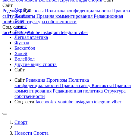
Сайт
Укр
Рус
Редакция
Прогнозы
Политика конфиденциальности
Правила
Футбол
сайту
Контакты
Правила комментирования
Редакционная
Бокс
политика
Структура собственности
Тенис
Соц. сети
Биатлон
facebook
x
youtube
instagram
telegram
viber
Легкая атлетика
Футзал
Баскетбол
Хокей
Волейбол
Другие виды спорта
Сайт
Сайт
Редакция
Прогнозы
Политика
конфиденциальности
Правила сайту
Контакты
Правила
комментирования
Редакционная политика
Структура
собственности
Соц. сети
facebook
x
youtube
instagram
telegram
viber
Спорт
Новости Cпорта