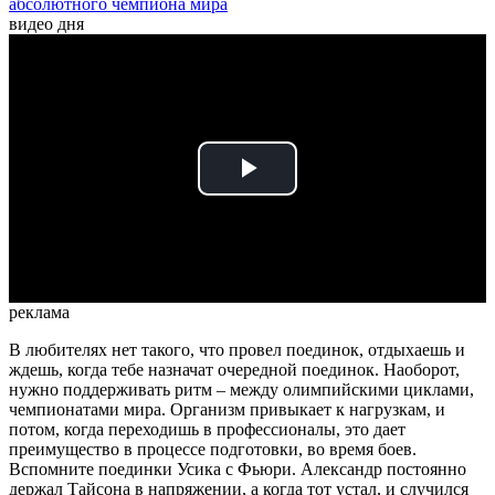
абсолютного чемпиона мира
видео дня
Play
Video
реклама
В любителях нет такого, что провел поединок, отдыхаешь и
ждешь, когда тебе назначат очередной поединок. Наоборот,
нужно поддерживать ритм – между олимпийскими циклами,
чемпионатами мира. Организм привыкает к нагрузкам, и
потом, когда переходишь в профессионалы, это дает
преимущество в процессе подготовки, во время боев.
Вспомните поединки Усика с Фьюри. Александр постоянно
держал Тайсона в напряжении, а когда тот устал, и случился