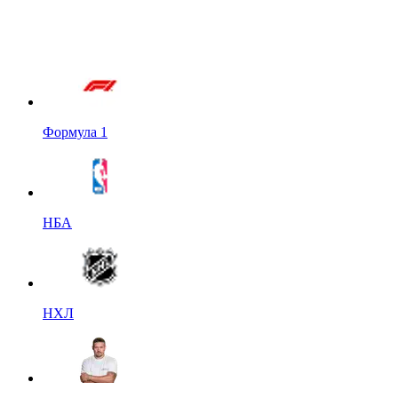
Формула 1
НБА
НХЛ