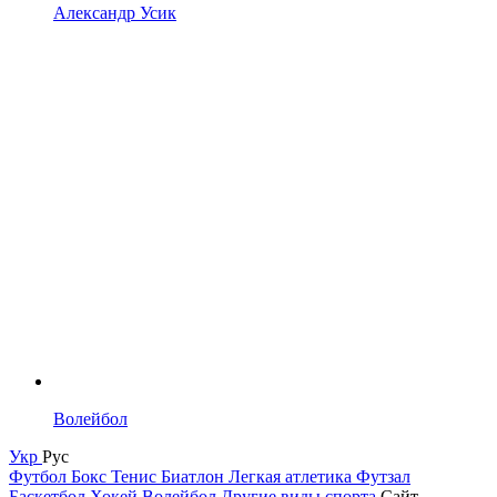
Александр Усик
Волейбол
Укр
Рус
Футбол
Бокс
Тенис
Биатлон
Легкая атлетика
Футзал
Баскетбол
Хокей
Волейбол
Другие виды спорта
Сайт