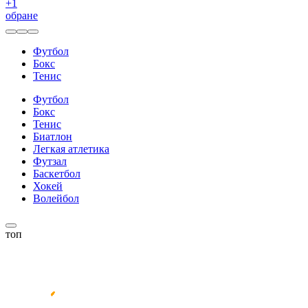
+
1
обране
Футбол
Бокс
Тенис
Футбол
Бокс
Тенис
Биатлон
Легкая атлетика
Футзал
Баскетбол
Хокей
Волейбол
топ