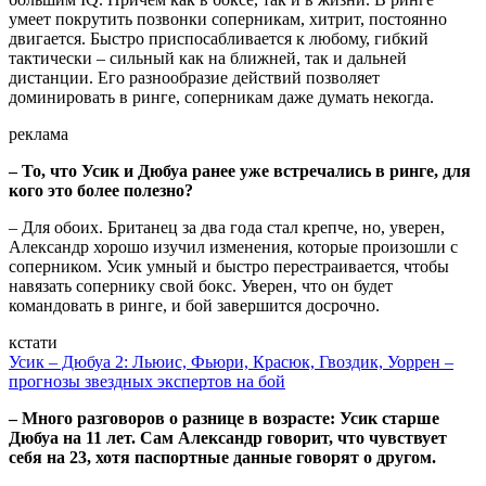
умеет покрутить позвонки соперникам, хитрит, постоянно
двигается. Быстро приспосабливается к любому, гибкий
тактически – сильный как на ближней, так и дальней
дистанции. Его разнообразие действий позволяет
доминировать в ринге, соперникам даже думать некогда.
реклама
– То, что Усик и Дюбуа ранее уже встречались в ринге, для
кого это более полезно?
– Для обоих. Британец за два года стал крепче, но, уверен,
Александр хорошо изучил изменения, которые произошли с
соперником. Усик умный и быстро перестраивается, чтобы
навязать сопернику свой бокс. Уверен, что он будет
командовать в ринге, и бой завершится досрочно.
кстати
Усик – Дюбуа 2: Льюис, Фьюри, Красюк, Гвоздик, Уоррен –
прогнозы звездных экспертов на бой
– Много разговоров о разнице в возрасте: Усик старше
Дюбуа на 11 лет. Сам Александр говорит, что чувствует
себя на 23, хотя паспортные данные говорят о другом.