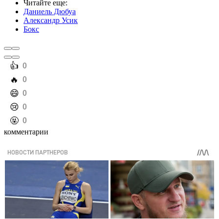
Читайте еще
:
Даниель Дюбуа
Александр Усик
Бокс
️👍
0
️🔥
0
️😄
0
️😢
0
️🤬
0
комментарии