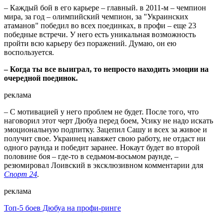
– Каждый бой в его карьере – главный. в 2011-м – чемпион
мира, за год – олимпийский чемпион, за "Украинских
атаманов" победил во всех поединках, в профи – еще 23
победные встречи. У него есть уникальная возможность
пройти всю карьеру без поражений. Думаю, он ею
воспользуется.
– Когда ты все выиграл, то непросто находить эмоции на
очередной поединок.
реклама
– С мотивацией у него проблем не будет. После того, что
наговорил этот черт Дюбуа перед боем, Усику не надо искать
эмоциональную подпитку. Зацепил Сашу и всех за живое и
получит свое. Украинец навяжет свою работу, не отдаст ни
одного раунда и победит заранее. Нокаут будет во второй
половине боя – где-то в седьмом-восьмом раунде, –
резюмировал Лоивский в эксклюзивном комментарии для
Спорт 24
.
реклама
Топ-5 боев Дюбуа на профи-ринге