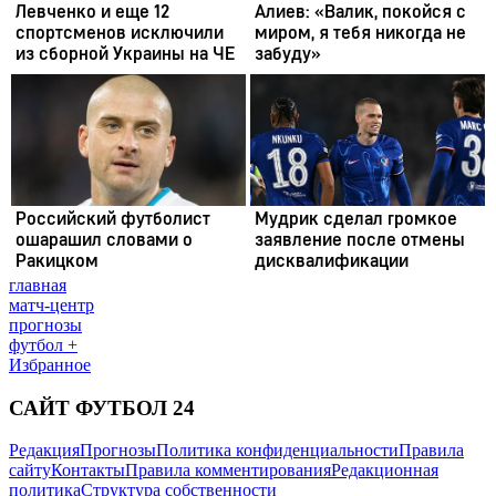
главная
матч-центр
прогнозы
футбол +
Избранное
САЙТ ФУТБОЛ 24
Редакция
Прогнозы
Политика конфиденциальности
Правила
сайту
Контакты
Правила комментирования
Редакционная
политика
Структура собственности