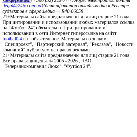
конференций
79008
Телефон +380 (32) 229-77-77
Адрес электронной почты
legal@24tv.com.ua
Идентификатор онлайн-медиа в Реестре
субъектов в сфере медиа — R40-06058
21+
Материалы сайта предназначены для лиц старше 21 года
При цитировании и использовании любых материалов ссылка
на "Футбол 24" обязательна. При цитировании и
использовании в сети Интернет гиперссылка на сайтт
football24.ua
обязательное. Материалы со знаком
"Спецпроект", "Партнерский материал", "Реклама", "Новости
компаний" публикуем на правах рекламы.
21+
Материалы сайта предназначены для лиц старше 21 года
Все права защищены. © 2005 -
2026
, ЧАО
"Телерадиокомпания Люкс". "Футбол 24".