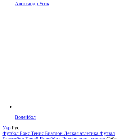
Александр Усик
Волейбол
Укр
Рус
Футбол
Бокс
Тенис
Биатлон
Легкая атлетика
Футзал
Баскетбол
Хокей
Волейбол
Другие виды спорта
Сайт