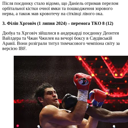
Після поєдинку стало відомо, що Даніель отримав перелом
орбітальної кістки очної ямки та пошкодження зорового
нерва, а також мав кровотечу на сітківці лівого ока.
3. Філіп Хрговіч (1 липня 2024) – перемога ТКО 8 (12)
Дюбуа та Хрговіч зійшлися в андеркарді поєдинку Деонтея
Вайлдера та Чжан Чжилея на вечорі боксу в Саудівській
Аравії. Вони розіграли титул тимчасового чемпіона світу за
версією IBF.