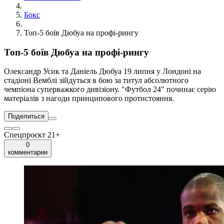
Бокс
Топ-5 боїв Дюбуа на профі-рингу
Топ-5 боїв Дюбуа на профі-рингу
Олександр Усик та Даніель Дюбуа 19 липня у Лондоні на
стадіоні Вемблі зійдуться в бою за титул абсолютного
чемпіона суперважкого дивізіону. "Футбол 24" починає серію
матеріалів з нагоди принципового протистояння.
Поделиться
Спецпроєкт 21+
0
комментарии