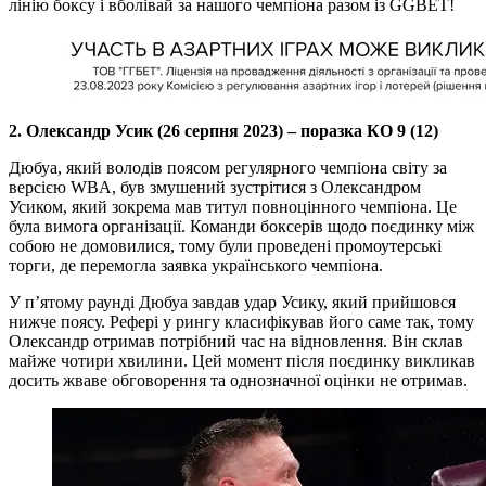
лінію боксу і вболівай за нашого чемпіона разом із GGBET!
2. Олександр Усик (26 серпня 2023) – поразка КО 9 (12)
Дюбуа, який володів поясом регулярного чемпіона світу за
версією WBA, був змушений зустрітися з Олександром
Усиком, який зокрема мав титул повноцінного чемпіона. Це
була вимога організації. Команди боксерів щодо поєдинку між
собою не домовилися, тому були проведені промоутерські
торги, де перемогла заявка українського чемпіона.
У п’ятому раунді Дюбуа завдав удар Усику, який прийшовся
нижче поясу. Рефері у рингу класифікував його саме так, тому
Олександр отримав потрібний час на відновлення. Він склав
майже чотири хвилини. Цей момент після поєдинку викликав
досить жваве обговорення та однозначної оцінки не отримав.