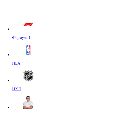
Формула 1
НБА
НХЛ