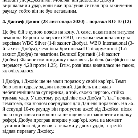
вирішальний удар, коли вже пролунав сигнал про закінчення
раунду, тобто він не був легальним.
4. Джозеф Джойс (28 листопада 2020) – поразка КО 10 (12)
Це був бій з купою поясів на кону. А саме, вакантним титулом
чемпіона Європи за версією EBU, титулом чемпіона світу за
версіями WBC Silver (1-й захист Дюбуа), WBO International (3-
й захист Дюбуа), чемпіона Британської Співдружності (1-й
захист Дюбуа) та чемпіона Великої Британії (1-й захист
Дюбуа). Фаворитом поєдинку вважався Даніель (коефіцієнт на
перемогу 4,28 проти 1,25). Втім, розв’язка виявилася не такою,
як очікувалося.
І Дюбуа, і Джойс ще не мали поразок у своїй кар’єрі. Темп
бою вони одразу задали високий. Даніель виглядав
небезпечнішим за суперника, а той, своєю чергою, стійко
тримав удар. У шостому раунді ліве око Дюбуа "з’їла" велика
гематома, яка згодом обернулася для Даніеля поразкою. На 36-
й секунді 10-го раунду він пропустив джеб від Джойса, після
чого опустився на коліно та не підвівся до закінчення відліку
рефері. Дюбуа програв вперше у кар’єрі, хоча на момент
зупинки бою лідирував за очками у двох суддів, а третій
віддав перевагу Джойсу.