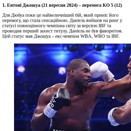
1. Ентоні Джошуа (21 вересня 2024) – перемога КО 5 (12)
Для Дюбуа поки це найвеличніший бій, який приніс його
перемогу, що стала сенсаційною. Даніель вийшов на ринг у
статусі повноцінного чемпіона світу за версією IBF та
проводив перший захист титулу. Даніель не був фаворитом.
Цей статус мав Джошуа – екс-чемпіон WBA, WBO та IBF.