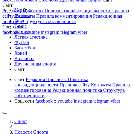
Сайт
Укр
Рус
Редакция
Прогнозы
Политика конфиденциальности
Правила
Футбол
сайту
Контакты
Правила комментирования
Редакционная
Бокс
политика
Структура собственности
Тенис
Соц. сети
Биатлон
facebook
x
youtube
instagram
telegram
viber
Легкая атлетика
Футзал
Баскетбол
Хокей
Волейбол
Другие виды спорта
Сайт
Сайт
Редакция
Прогнозы
Политика
конфиденциальности
Правила сайту
Контакты
Правила
комментирования
Редакционная политика
Структура
собственности
Соц. сети
facebook
x
youtube
instagram
telegram
viber
Спорт
Новости Cпорта