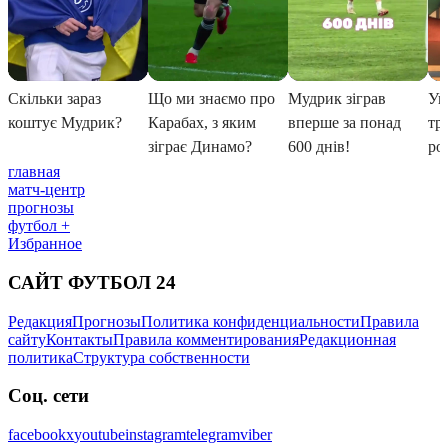
главная
матч-центр
прогнозы
футбол +
Избранное
САЙТ ФУТБОЛ 24
Редакция
Прогнозы
Политика конфиденциальности
Правила
сайту
Контакты
Правила комментирования
Редакционная
политика
Структура собственности
Соц. сети
facebook
x
youtube
instagram
telegram
viber