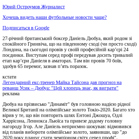
Юрий Остроумов
Журналист
Хочешь видеть наши футбольные новости чаще?
Подписаться в Google
27-річний британський боксер Даніель Дюбуа, який родом зі
спокійного Гринвіча, що на південному сході (чи просто сході)
Лондона, на сьогодні провів у своїй професійній кар’єрі 24
поєдинки. Виступам серед профі передував досить тривалий
етап кар’єри Даніеля в аматорах. Там він провів 70 боїв,
здобув 65 перемог, зазнав п’ять поразок.
кстати
Легендарний екс-тренер Майка Тайсона дав прогноз на
реванш Усик – Дюбуа: "Цей хлопець знає, як виграти"
реклама
Дюбуа на прізвисько "Динаміт" був головною надією рідної
Великої Британії на олімпійське золото Токіо-2020. Багато хто
вірив у те, що він повторить шлях Ентоні Джошуа, Одлі
Харрісона, Леннокса Льюїса та привезе додому головну
нагороду Ігор. Але Даніель неприємно шокував: відмовився
від планів вибороти олімпійське золото, заявивши, що "до
2020 року планує стати чемпіоном світу серед профі".