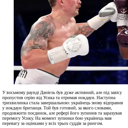
У восьмому раунді Даніель був дуже активний, але під завісу
пропустив серію від Усика та отримав нокдаун. Наступна
трихвилинка стала завершальною: українець знову відправив
у нокдаун британця. Той був готовий, за якого словами,
продовжити поєдинок, але рефері його зупинив та зарахував
перемогу Усику. На момент зупинки бою українець мав
перевагу за оцінками у всіх трьох суддів за рингом.