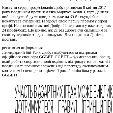
Виступи серед професіоналів Дюбуа розпочав 8 квітня 2017
року поєдинком проти земляка Маркуса Келлі. Старт Даніеля
вийшов дуже й дуже швидким: вже на 35-й секунді бою він
нокаутував суперника та здобув свою першу перемогу серед
профі. На сьогодні в активі Дюбуа 22 перемоги у вже згаданих
24 профі-боях. Що цікаво, аж 21 раз Дюбуа був сильнішим за
своїх суперників завдяки нокаутам. Два поєдинки Даніель
програв.
рекламная информация
Легендарний бій Усик-Дюбуа відбудеться за підтримки
офіційного спонсора GGBET. GGBET – букмекерський бренд,
який робить спортивні події подіями: підтримує топові матчі і
поєдинки та посилює враження від перегляду ексклюзивним
контентом і спецпропозиціями. Тримай лінію боксу разом із
GGBET!