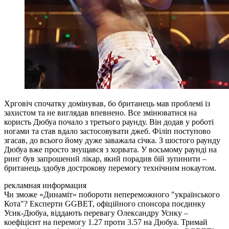
Хрговіч спочатку домінував, бо британець мав проблемі із
захистом та не виглядав впевнено. Все змінюватися на
користь Дюбуа почало з третього раунду. Він додав у роботі
ногами та став вдало застосовувати джеб. Філіп поступово
згасав, до всього йому дуже заважала січка. З шостого раунду
Дюбуа вже просто знущався з хорвата. У восьмому раунді на
ринг був запрошений лікар, який порадив бій зупинити –
британець здобув дострокову перемогу технічним нокаутом.
рекламная информация
Чи зможе «Динаміт» побороти непереможного "українського
Кота"? Експерти GGBET, офіційного спонсора поєдинку
Усик-Дюбуа, віддають перевагу Олександру Усику –
коефіцієнт на перемогу 1.27 проти 3.57 на Дюбуа. Тримай