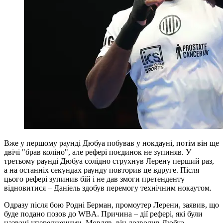
Вже у першому раунді Дюбуа побував у нокдауні, потім він ще
двічі "брав коліно", але рефері поєдинок не зупиняв. У
третьому раунді Дюбуа солідно струхнув Лерену перший раз,
а на останніх секундах раунду повторив це вдруге. Після
цього рефері зупинив бій і не дав змоги претенденту
відновитися – Даніель здобув перемогу технічним нокаутом.
Одразу після бою Родні Берман, промоутер Лерени, заявив, що
буде подано позов до WBA. Причина – дії рефері, які були
названі упередженими. Мовляв, він дозволив Дюбуа