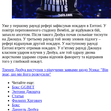
Уже у першому раунді рефері зафіксував нокдаун в Ентоні. У
повітрі переповненого стадіону Вемблі, де відбувався бій,
запахло апсетом. Після такого Дюбуа почав сильніше тиснути
на Джошуа. У третьому раунді той знову зловив підлогу –
рефері відрахував другий нокдаун. У наступному раунді
Ентоні втретє отримав нокдаун. У п’ятому раунді Джошуа
класним ударом влучив у Дюбуа, але той одразу двома
жорсткими ударами справа відповів фавориту та відправив
того у глибокий нокаут.
Тренер Дюбуа виступив з рішучими заявами щодо Усика: "Він
знає, що ми його розкусили"
Читайте еще
:
Бокс GGBET
Энтони Джошуа
Статьи
Филипп Хргович
Бокс
Даниель Дюбуа