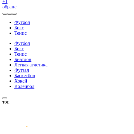
+
1
обране
Футбол
Бокс
Тенис
Футбол
Бокс
Тенис
Биатлон
Легкая атлетика
Футзал
Баскетбол
Хокей
Волейбол
топ