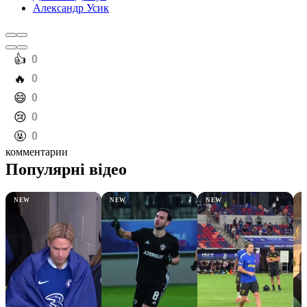
Александр Усик
️👍
0
️🔥
0
️😄
0
️😢
0
️🤬
0
комментарии