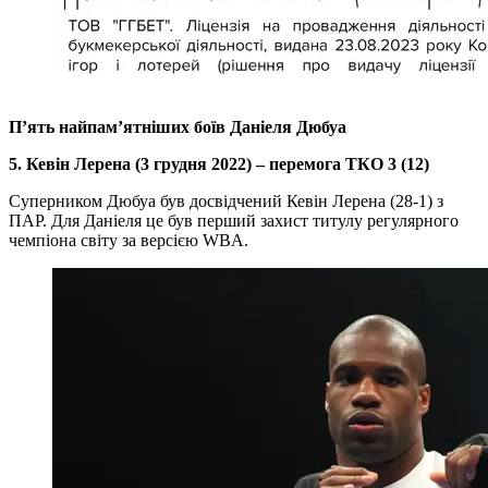
П’ять найпам’ятніших боїв Даніеля Дюбуа
5. Кевін Лерена (3 грудня 2022) – перемога ТКО 3 (12)
Суперником Дюбуа був досвідчений Кевін Лерена (28-1) з
ПАР. Для Даніеля це був перший захист титулу регулярного
чемпіона світу за версією WBA.