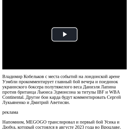
Play
Video
Владимир Кобельков с места событий на лондонской арене
Уэмбли прокомментирует главный бой вечера и поединок
украинского боксера полутяжелого веса Даниэля Лапина
против британца Льюиса Эдмонсона за титулы IBF и WBA
Continental. Другие бои карда будут комментировать Сергей
Лукьяненко и Дмитрий Аветисян.
реклама
Напомним, MEGOGO транслировал и первый бой Усика и
Дюбуа, который состоялся в августе 2023 года во Вроцлаве.