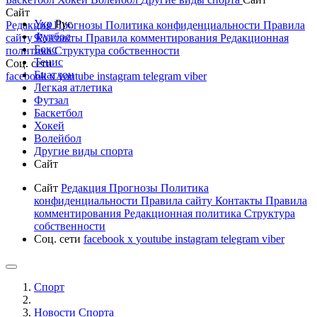
Сайт
Укр
Рус
Редакция
Прогнозы
Политика конфиденциальности
Правила
Футбол
сайту
Контакты
Правила комментирования
Редакционная
Бокс
политика
Структура собственности
Тенис
Соц. сети
Биатлон
facebook
x
youtube
instagram
telegram
viber
Легкая атлетика
Футзал
Баскетбол
Хокей
Волейбол
Другие виды спорта
Сайт
Сайт
Редакция
Прогнозы
Политика
конфиденциальности
Правила сайту
Контакты
Правила
комментирования
Редакционная политика
Структура
собственности
Соц. сети
facebook
x
youtube
instagram
telegram
viber
Спорт
Новости Cпорта