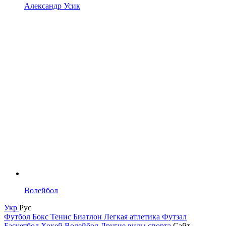
Александр Усик
Волейбол
Укр
Рус
Футбол
Бокс
Тенис
Биатлон
Легкая атлетика
Футзал
Баскетбол
Хокей
Волейбол
Другие виды спорта
Сайт