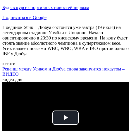
Будь в курсе спортивных новостей первым
Подписаться в Google
Поединок Усик – Дюбуа состоится уже завтра (19 июля) на
легендарном стадионе Уэмбли в Лондоне. Начало
ориентировочно в 23:30 по киевскому времени. На кону будет
стоять звание абсолютного чемпиона в супертяжелом весе.
Усик владеет поясами WBC, WBO, WBA и IBO против одного
IBF у Дюбуа.
кстати
Реванш между Усиком и Дюбуа снова закончится нокаутом –
ВИДЕО
видео дня
Play