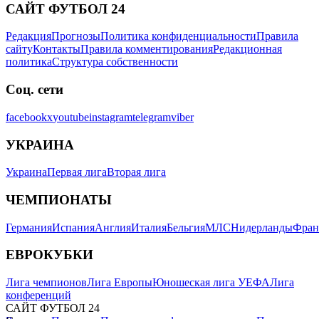
САЙТ ФУТБОЛ 24
Редакция
Прогнозы
Политика конфиденциальности
Правила
сайту
Контакты
Правила комментирования
Редакционная
политика
Структура собственности
Соц. сети
facebook
x
youtube
instagram
telegram
viber
УКРАИНА
Украина
Первая лига
Вторая лига
ЧЕМПИОНАТЫ
Германия
Испания
Англия
Италия
Бельгия
МЛС
Нидерланды
Фран
ЕВРОКУБКИ
Лига чемпионов
Лига Европы
Юношеская лига УЕФА
Лига
конференций
САЙТ ФУТБОЛ 24