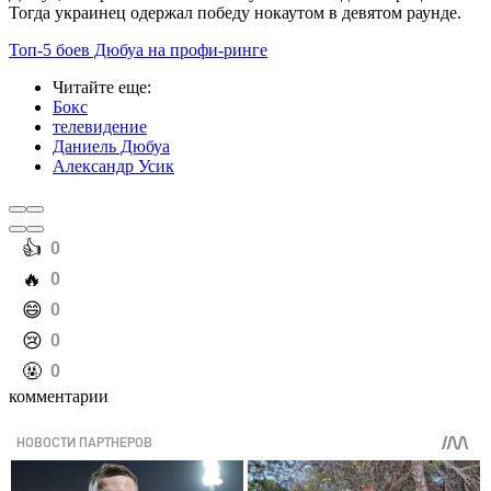
Тогда украинец одержал победу нокаутом в девятом раунде.
Топ-5 боев Дюбуа на профи-ринге
Читайте еще
:
Бокс
телевидение
Даниель Дюбуа
Александр Усик
️👍
0
️🔥
0
️😄
0
️😢
0
️🤬
0
комментарии