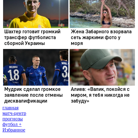
главная
матч-центр
прогнозы
футбол +
Избранное