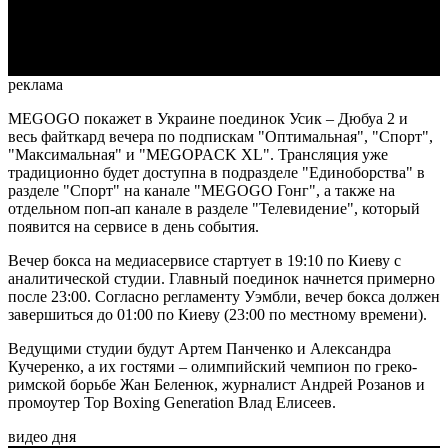
Video
реклама
MEGOGO покажет в Украине поединок Усик – Дюбуа 2 и
весь файткард вечера по подпискам "Оптимальная", "Спорт",
"Максимальная" и "MEGOPACK XL". Трансляция уже
традиционно будет доступна в подразделе "Единоборства" в
разделе "Спорт" на канале "MEGOGO Гонг", а также на
отдельном поп-ап канале в разделе "Телевидение", который
появится на сервисе в день события.
Вечер бокса на медиасервисе стартует в 19:10 по Киеву с
аналитической студии. Главный поединок начнется примерно
после 23:00. Согласно регламенту Уэмбли, вечер бокса должен
завершиться до 01:00 по Киеву (23:00 по местному времени).
Ведущими студии будут Артем Панченко и Александра
Кучеренко, а их гостями – олимпийский чемпион по греко-
римской борьбе Жан Беленюк, журналист Андрей Розанов и
промоутер Top Boxing Generation Влад Елисеев.
видео дня