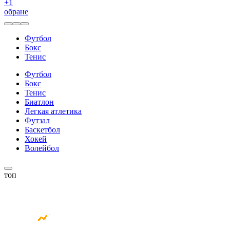
+
1
обране
Футбол
Бокс
Тенис
Футбол
Бокс
Тенис
Биатлон
Легкая атлетика
Футзал
Баскетбол
Хокей
Волейбол
топ