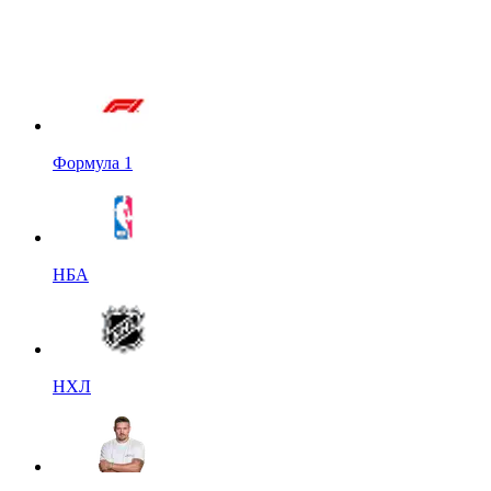
Формула 1
НБА
НХЛ