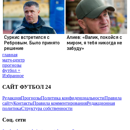
главная
матч-центр
прогнозы
футбол +
Избранное
САЙТ ФУТБОЛ 24
Редакция
Прогнозы
Политика конфиденциальности
Правила
сайту
Контакты
Правила комментирования
Редакционная
политика
Структура собственности
Соц. сети