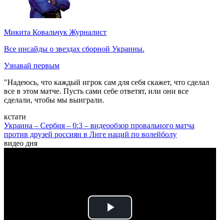
Микита Ковальчук
Журналист
Все инсайды о звездах сборной Украины.
Узнавай первым
"Надеюсь, что каждый игрок сам для себя скажет, что сделал
все в этом матче. Пусть сами себе ответят, или они все
сделали, чтобы мы выиграли.
кстати
Украина – Сербия – 0:3 – видеообзор провального матча
против друзей россиян в Лиге наций по волейболу
видео дня
Play