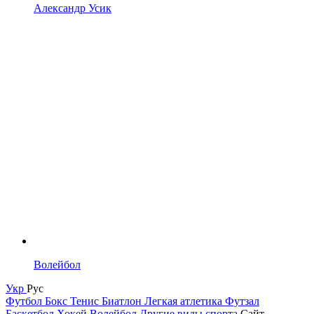
Александр Усик
Волейбол
Укр
Рус
Футбол
Бокс
Тенис
Биатлон
Легкая атлетика
Футзал
Баскетбол
Хокей
Волейбол
Другие виды спорта
Сайт