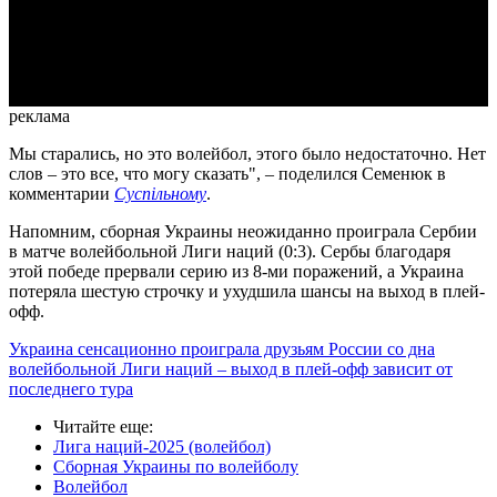
Video
реклама
Мы старались, но это волейбол, этого было недостаточно. Нет
слов – это все, что могу сказать", – поделился Семенюк в
комментарии
Суспільному
.
Напомним, сборная Украины неожиданно проиграла Сербии
в матче волейбольной Лиги наций (0:3). Сербы благодаря
этой победе прервали серию из 8-ми поражений, а Украина
потеряла шестую строчку и ухудшила шансы на выход в плей-
офф.
Украина сенсационно проиграла друзьям России со дна
волейбольной Лиги наций – выход в плей-офф зависит от
последнего тура
Читайте еще
:
Лига наций-2025 (волейбол)
Сборная Украины по волейболу
Волейбол