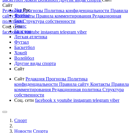
Сайт
Укр
Рус
Редакция
Прогнозы
Политика конфиденциальности
Правила
Футбол
сайту
Контакты
Правила комментирования
Редакционная
Бокс
политика
Структура собственности
Тенис
Соц. сети
Биатлон
facebook
x
youtube
instagram
telegram
viber
Легкая атлетика
Футзал
Баскетбол
Хокей
Волейбол
Другие виды спорта
Сайт
Сайт
Редакция
Прогнозы
Политика
конфиденциальности
Правила сайту
Контакты
Правила
комментирования
Редакционная политика
Структура
собственности
Соц. сети
facebook
x
youtube
instagram
telegram
viber
Спорт
Новости Cпорта