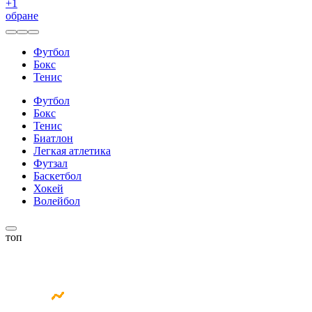
+
1
обране
Футбол
Бокс
Тенис
Футбол
Бокс
Тенис
Биатлон
Легкая атлетика
Футзал
Баскетбол
Хокей
Волейбол
топ