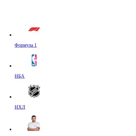
Формула 1
НБА
НХЛ