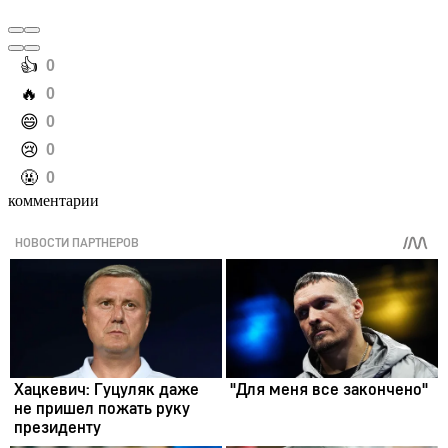
️👍
0
️🔥
0
️😄
0
️😢
0
️🤬
0
комментарии