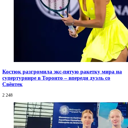
Костюк разгромила экс-пятую ракетку мира на
супертурнире в Торонто – впереди дуэль со
Свёнтек
2 248