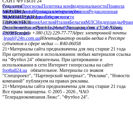
САЙТ ФУТБОЛ 24
Редакция
Соц. сети
Прогнозы
Политика конфиденциальности
Правила
сайту
facebook
УКРАИНА
Контакты
x
youtube
Правила комментирования
instagram
telegram
viber
Редакционная
политика
Украина
ЧЕМПИОНАТЫ
Первая лига
Структура собственности
Вторая лига
Германия
ЕВРОКУБКИ
Испания
Англия
Италия
Бельгия
МЛС
Нидерланды
Фран
Лига чемпионов
Онлайн-медиа «Футбол 24»
Лига Европы
пл. Галицкая, дом. 15, м. Львов,
Юношеская лига УЕФА
Лига
конференций
79008
Телефон +380 (32) 229-77-77
Адрес электронной почты
legal@24tv.com.ua
Идентификатор онлайн-медиа в Реестре
субъектов в сфере медиа — R40-06058
21+
Материалы сайта предназначены для лиц старше 21 года
При цитировании и использовании любых материалов ссылка
на "Футбол 24" обязательна. При цитировании и
использовании в сети Интернет гиперссылка на сайтт
football24.ua
обязательное. Материалы со знаком
"Спецпроект", "Партнерский материал", "Реклама", "Новости
компаний" публикуем на правах рекламы.
21+
Материалы сайта предназначены для лиц старше 21 года
Все права защищены. © 2005 -
2026
, ЧАО
"Телерадиокомпания Люкс". "Футбол 24".