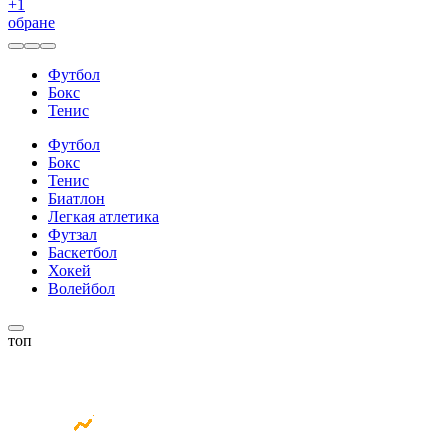
+
1
обране
Футбол
Бокс
Тенис
Футбол
Бокс
Тенис
Биатлон
Легкая атлетика
Футзал
Баскетбол
Хокей
Волейбол
топ