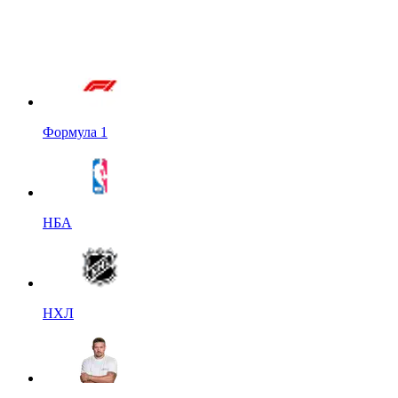
Формула 1
НБА
НХЛ