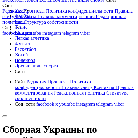
Сайт
Укр
Рус
Редакция
Прогнозы
Политика конфиденциальности
Правила
Футбол
сайту
Контакты
Правила комментирования
Редакционная
Бокс
политика
Структура собственности
Тенис
Соц. сети
Биатлон
facebook
x
youtube
instagram
telegram
viber
Легкая атлетика
Футзал
Баскетбол
Хокей
Волейбол
Другие виды спорта
Сайт
Сайт
Редакция
Прогнозы
Политика
конфиденциальности
Правила сайту
Контакты
Правила
комментирования
Редакционная политика
Структура
собственности
Соц. сети
facebook
x
youtube
instagram
telegram
viber
Сборная Украины по