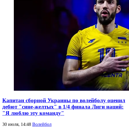
Капитан сборной Украины по волейболу оценил
дебют "сине-желтых" в 1/4 финала Лиги наций:
"Я люблю эту команду"
30 июля, 14:48
Волейбол