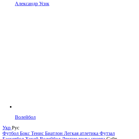
Александр Усик
Волейбол
Укр
Рус
Футбол
Бокс
Тенис
Биатлон
Легкая атлетика
Футзал
Баскетбол
Хокей
Волейбол
Другие виды спорта
Сайт