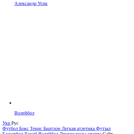
Александр Усик
Волейбол
Укр
Рус
Футбол
Бокс
Тенис
Биатлон
Легкая атлетика
Футзал
Баскетбол
Хокей
Волейбол
Другие виды спорта
Сайт