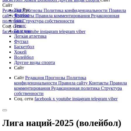
Сайт
Укр
Рус
Редакция
Прогнозы
Политика конфиденциальности
Правила
Футбол
сайту
Контакты
Правила комментирования
Редакционная
Бокс
политика
Структура собственности
Тенис
Соц. сети
Биатлон
facebook
x
youtube
instagram
telegram
viber
Легкая атлетика
Футзал
Баскетбол
Хокей
Волейбол
Другие виды спорта
Сайт
Сайт
Редакция
Прогнозы
Политика
конфиденциальности
Правила сайту
Контакты
Правила
комментирования
Редакционная политика
Структура
собственности
Соц. сети
facebook
x
youtube
instagram
telegram
viber
Лига наций-2025 (волейбол)