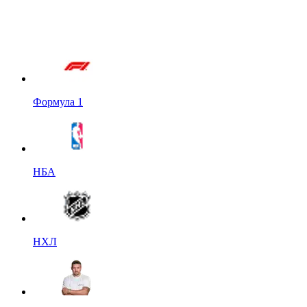
Формула 1
НБА
НХЛ