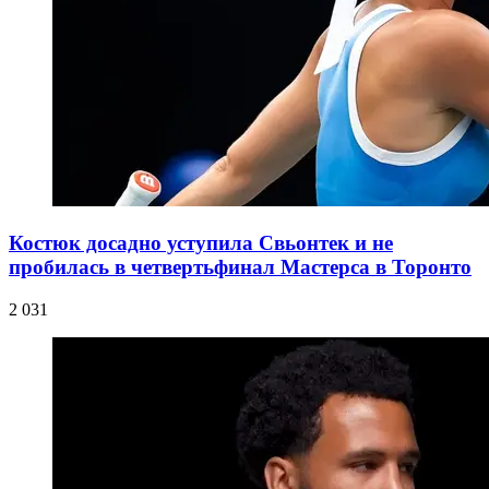
Костюк досадно уступила Свьонтек и не
пробилась в четвертьфинал Мастерса в Торонто
2 031