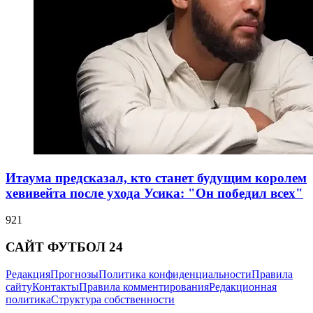
Итаума предсказал, кто станет будущим королем
хевивейта после ухода Усика: "Он победил всех"
921
САЙТ ФУТБОЛ 24
Редакция
Прогнозы
Политика конфиденциальности
Правила
сайту
Контакты
Правила комментирования
Редакционная
политика
Структура собственности