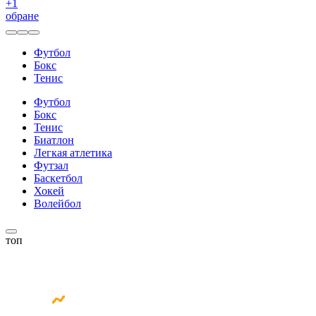
+
1
обране
Футбол
Бокс
Тенис
Футбол
Бокс
Тенис
Биатлон
Легкая атлетика
Футзал
Баскетбол
Хокей
Волейбол
топ