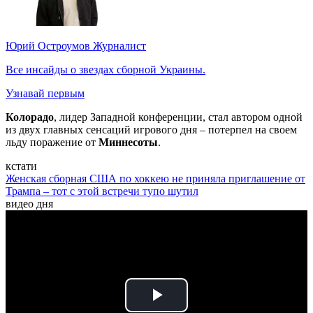
Юрий Остроумов
Журналист
Все инсайды о звездах сборной Украины.
Узнавай первым
Колорадо
, лидер Западной конференции, стал автором одной
из двух главных сенсаций игрового дня – потерпел на своем
льду поражение от
Миннесоты
.
кстати
Женская сборная США по хоккею не приняла приглашение от
Трампа – тот с этой встречи тупо шутил
видео дня
Play