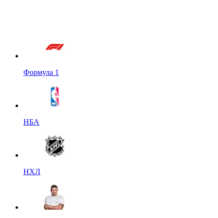
Формула 1
НБА
НХЛ