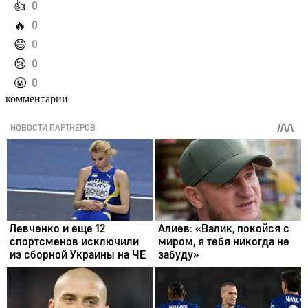
️👍
0
️🔥
0
️😄
0
️😢
0
️🤬
0
комментарии