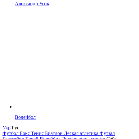
Александр Усик
Волейбол
Укр
Рус
Футбол
Бокс
Тенис
Биатлон
Легкая атлетика
Футзал
Баскетбол
Хокей
Волейбол
Другие виды спорта
Сайт