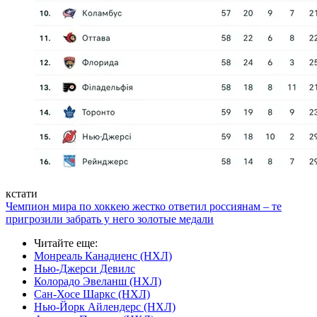
кстати
Чемпион мира по хоккею жестко ответил россиянам – те
пригрозили забрать у него золотые медали
Читайте еще
:
Монреаль Канадиенс (НХЛ)
Нью-Джерси Девилс
Колорадо Эвеланш (НХЛ)
Сан-Хосе Шаркс (НХЛ)
Нью-Йорк Айлендерс (НХЛ)