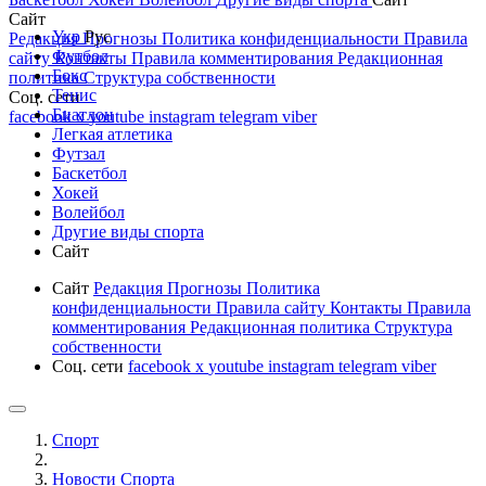
Сайт
Укр
Рус
Редакция
Прогнозы
Политика конфиденциальности
Правила
Футбол
сайту
Контакты
Правила комментирования
Редакционная
Бокс
политика
Структура собственности
Тенис
Соц. сети
Биатлон
facebook
x
youtube
instagram
telegram
viber
Легкая атлетика
Футзал
Баскетбол
Хокей
Волейбол
Другие виды спорта
Сайт
Сайт
Редакция
Прогнозы
Политика
конфиденциальности
Правила сайту
Контакты
Правила
комментирования
Редакционная политика
Структура
собственности
Соц. сети
facebook
x
youtube
instagram
telegram
viber
Спорт
Новости Cпорта