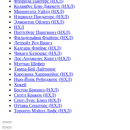
Флорида Пантерс (НХЛ)
Коламбус Блю Джекетс (НХЛ)
Миннесота Уайлд (НХЛ)
Нэшвилл Предаторс (НХЛ)
Эдмонтон Ойлерз (НХЛ)
НХЛ
Питтсбург Пингвинз (НХЛ)
Филадельфия Флайерс (НХЛ)
Детройт Ред Вингз
Калгари Флеймс (НХЛ)
Чикаго Блэкхокс (НХЛ)
Лос-Анджелес Кингз (НХЛ)
Мэттью Шефер
Тампа-Бей Лайтнинг
Каролина Харрикейнс (НХЛ)
Нью-Йорк Рейнджерс (НХЛ)
Хокей
Бостон Брюинз (НХЛ)
Сиэтл Кракен (НХЛ)
Сент-Луис Блюз (НХЛ)
Оттава Сенаторс (НХЛ)
Торонто Мэйпл Лифс (НХЛ)