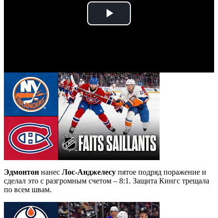
Play
Video
Эдмонтон
нанес
Лос-Анджелесу
пятое подряд поражение и
сделал это с разгромным счетом – 8:1. Защита Кингс трещала
по всем швам.