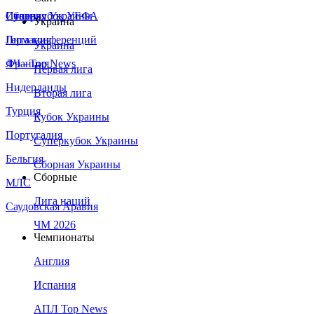
Сборная Украины
Италия
Суперкубок УЕФА
Украина
Германия
Лига конференций
Украина
Франция
ЛЧ - Top News
Первая лига
Нидерланды
Вторая лига
Турция
Кубок Украины
Португалия
Суперкубок Украины
Бельгия
Сборная Украины
Сборные
МЛС
Лига наций
Саудовская Аравия
ЧМ 2026
Чемпионаты
Англия
Испания
АПЛ Top News