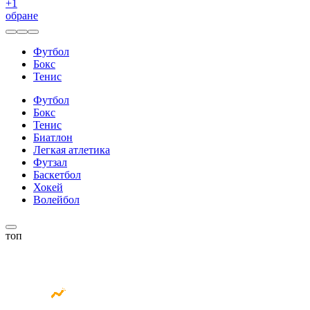
+
1
обране
Футбол
Бокс
Тенис
Футбол
Бокс
Тенис
Биатлон
Легкая атлетика
Футзал
Баскетбол
Хокей
Волейбол
топ