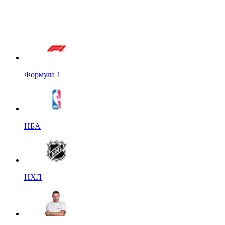
Формула 1
НБА
НХЛ