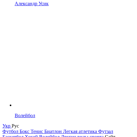
Александр Усик
Волейбол
Укр
Рус
Футбол
Бокс
Тенис
Биатлон
Легкая атлетика
Футзал
Баскетбол
Хокей
Волейбол
Другие виды спорта
Сайт