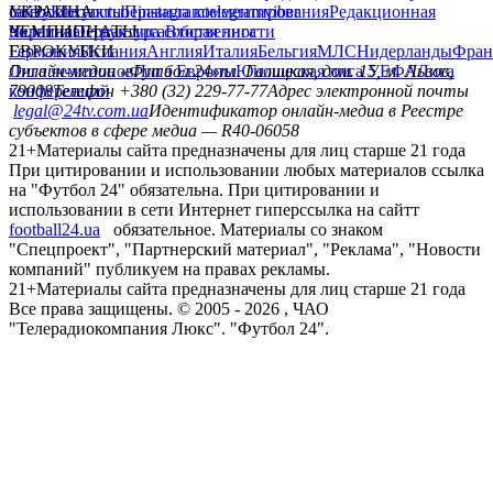
сайту
facebook
УКРАИНА
Контакты
x
youtube
Правила комментирования
instagram
telegram
viber
Редакционная
политика
Украина
ЧЕМПИОНАТЫ
Первая лига
Структура собственности
Вторая лига
Германия
ЕВРОКУБКИ
Испания
Англия
Италия
Бельгия
МЛС
Нидерланды
Фран
Лига чемпионов
Онлайн-медиа «Футбол 24»
Лига Европы
пл. Галицкая, дом. 15, м. Львов,
Юношеская лига УЕФА
Лига
конференций
79008
Телефон +380 (32) 229-77-77
Адрес электронной почты
legal@24tv.com.ua
Идентификатор онлайн-медиа в Реестре
субъектов в сфере медиа — R40-06058
21+
Материалы сайта предназначены для лиц старше 21 года
При цитировании и использовании любых материалов ссылка
на "Футбол 24" обязательна. При цитировании и
использовании в сети Интернет гиперссылка на сайтт
football24.ua
обязательное. Материалы со знаком
"Спецпроект", "Партнерский материал", "Реклама", "Новости
компаний" публикуем на правах рекламы.
21+
Материалы сайта предназначены для лиц старше 21 года
Все права защищены. © 2005 -
2026
, ЧАО
"Телерадиокомпания Люкс". "Футбол 24".