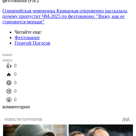
фехтования (FIE).
Олимпийская чемпионка Кравацкая откровенно рассказала,
почему пропустит ЧМ-2025 по фехтованию: "Вижу, как ее
становится меньше"
Читайте еще
:
Фехтование
Георгий Погосов
️👍
0
️🔥
0
️😄
0
️😢
0
️🤬
0
комментарии