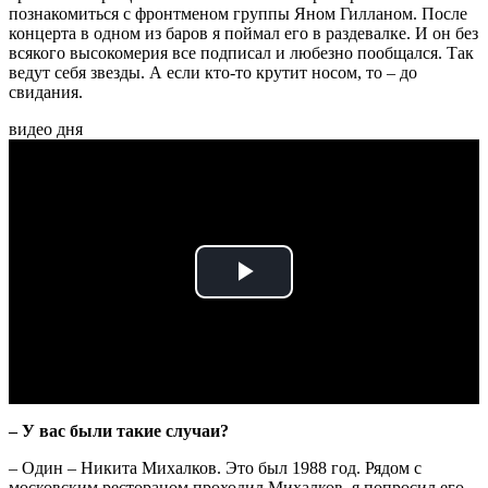
познакомиться с фронтменом группы Яном Гилланом. После
концерта в одном из баров я поймал его в раздевалке. И он без
всякого высокомерия все подписал и любезно пообщался. Так
ведут себя звезды. А если кто-то крутит носом, то – до
свидания.
видео дня
Play
Video
– У вас были такие случаи?
– Один – Никита Михалков. Это был 1988 год. Рядом с
московским рестораном проходил Михалков, я попросил его