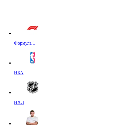
Формула 1
НБА
НХЛ