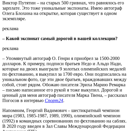
Виктор Путятин – на старых 500 гривнах, что равнялось его
зарплате. Это тоже уникальные экспонаты. Имею автограф
Олега Блохина на открытке, которая существует в одном
экземпляре.
реклама
– Какой экспонат самый дорогой в вашей коллекции?
реклама
– Упомянутый автограф О. Генри я приобрел за 1500-2000
долларов. К примеру, подписи братьев Недо и Альдо Нади,
которые на двоих выиграли 9 золотых олимпийских медалей
по фехтованию, я выкупил за 1700 евро. Они подписались на
уникальном фото, где эти двое братьев, враждовавших между
собой, стоят рядом. Обожаю писателя Эриха Марию Ремарка
– письмо написанное его рукой я тоже выкупил. Дорогой и
ценный для меня автограф писателя Марка Твена, – рассказал
Погосов в интервью
Спорт24
.
Напомним, Георгий Вадимович – шестикратный чемпион
мира (1983, 1985-1987, 1989, 1990), олимпийский чемпион
(1992) в командных соревнованиях по фехтованию на саблях.
В 2020 году введен в Зал Славы Международной Федерации