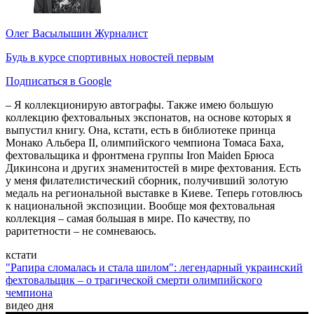
Олег Васылышин
Журналист
Будь в курсе спортивных новостей первым
Подписаться в Google
– Я коллекционирую автографы. Также имею большую
коллекцию фехтовальных экспонатов, на основе которых я
выпустил книгу. Она, кстати, есть в библиотеке принца
Монако Альбера II, олимпийского чемпиона Томаса Баха,
фехтовальщика и фронтмена группы Iron Maiden Брюса
Дикинсона и других знаменитостей в мире фехтования. Есть
у меня филателистический сборник, получивший золотую
медаль на региональной выставке в Киеве. Теперь готовлюсь
к национальной экспозиции. Вообще моя фехтовальная
коллекция – самая большая в мире. По качеству, по
раритетности – не сомневаюсь.
кстати
"Рапира сломалась и стала шилом": легендарный украинский
фехтовальщик – о трагической смерти олимпийского
чемпиона
видео дня