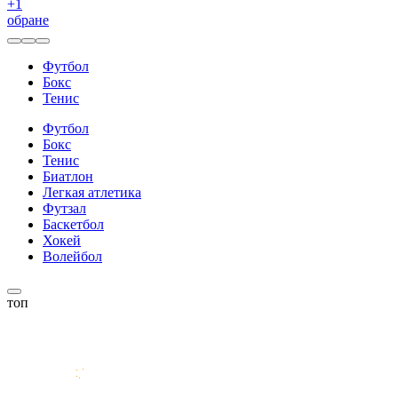
+
1
обране
Футбол
Бокс
Тенис
Футбол
Бокс
Тенис
Биатлон
Легкая атлетика
Футзал
Баскетбол
Хокей
Волейбол
топ