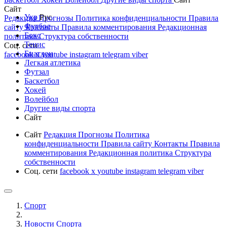
Сайт
Укр
Рус
Редакция
Прогнозы
Политика конфиденциальности
Правила
Футбол
сайту
Контакты
Правила комментирования
Редакционная
Бокс
политика
Структура собственности
Тенис
Соц. сети
Биатлон
facebook
x
youtube
instagram
telegram
viber
Легкая атлетика
Футзал
Баскетбол
Хокей
Волейбол
Другие виды спорта
Сайт
Сайт
Редакция
Прогнозы
Политика
конфиденциальности
Правила сайту
Контакты
Правила
комментирования
Редакционная политика
Структура
собственности
Соц. сети
facebook
x
youtube
instagram
telegram
viber
Спорт
Новости Cпорта