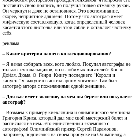
поставить свою подпись, но получил только отмашку рукой.
Он черкнул и даже не остановился. Это воспоминание,
скорее, неприятное для меня. Потому что автограф имеет
мифическую составляющую, когда определенный человек
касается этого листочка или этой сабли и оставляет частичку
себя.
реклама
– Какие критерии вашего коллекционирования?
– Я начал собирать всех, кого люблю. Покупал автографы не
только фехтовальщиков, но и любимых писателей: Конан
Дойля, Дюма, О. Генри. Книгу последнего "Короли и
капуста" я выкупил в антикварном магазине. Там был
автограф автора с пожеланиями одной женщине.
– Для вас имеет значение, на чем вы берете или покупаете
автограф?
– Возьмем к примеру киевлянина и олимпийского чемпиона
Григория Криса, который дал мне свой мастерский билет и
расписался на нем. Это единственный экземпляр с
автографом! Олимпийский призер Сергей Парамонов,
например, подписался на своем пропуске на Олимпиаду, а