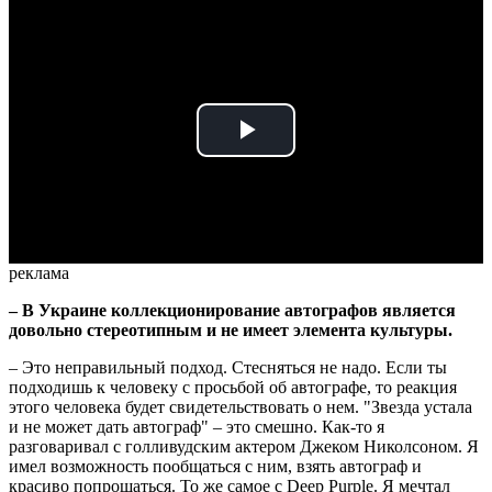
Play
Video
реклама
– В Украине коллекционирование автографов является
довольно стереотипным и не имеет элемента культуры.
– Это неправильный подход. Стесняться не надо. Если ты
подходишь к человеку с просьбой об автографе, то реакция
этого человека будет свидетельствовать о нем. "Звезда устала
и не может дать автограф" – это смешно. Как-то я
разговаривал с голливудским актером Джеком Николсоном. Я
имел возможность пообщаться с ним, взять автограф и
красиво попрощаться. То же самое с Deep Purple. Я мечтал