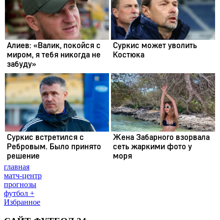
главная
матч-центр
прогнозы
футбол +
Избранное