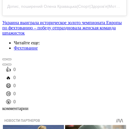
Допис, поширений Олена Кравацька|Спорт|Здоровʼя|Мотивація (@helenkravatska)
Украина выиграла историческое золото чемпионата Европы
по фехтованию – победу отпраздновала женская команда
шпажисток
Читайте еще
:
Фехтование
️👍
0
️🔥
0
️😄
0
️😢
0
️🤬
0
комментарии