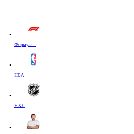
Формула 1
НБА
НХЛ