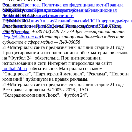
Редакция
Соц. сети
Прогнозы
Политика конфиденциальности
Правила
сайту
facebook
УКРАИНА
Контакты
x
youtube
Правила комментирования
instagram
telegram
viber
Редакционная
политика
Украина
ЧЕМПИОНАТЫ
Первая лига
Структура собственности
Вторая лига
Германия
ЕВРОКУБКИ
Испания
Англия
Италия
Бельгия
МЛС
Нидерланды
Фран
Лига чемпионов
Онлайн-медиа «Футбол 24»
Лига Европы
пл. Галицкая, дом. 15, м. Львов,
Юношеская лига УЕФА
Лига
конференций
79008
Телефон +380 (32) 229-77-77
Адрес электронной почты
legal@24tv.com.ua
Идентификатор онлайн-медиа в Реестре
субъектов в сфере медиа — R40-06058
21+
Материалы сайта предназначены для лиц старше 21 года
При цитировании и использовании любых материалов ссылка
на "Футбол 24" обязательна. При цитировании и
использовании в сети Интернет гиперссылка на сайтт
football24.ua
обязательное. Материалы со знаком
"Спецпроект", "Партнерский материал", "Реклама", "Новости
компаний" публикуем на правах рекламы.
21+
Материалы сайта предназначены для лиц старше 21 года
Все права защищены. © 2005 -
2026
, ЧАО
"Телерадиокомпания Люкс". "Футбол 24".