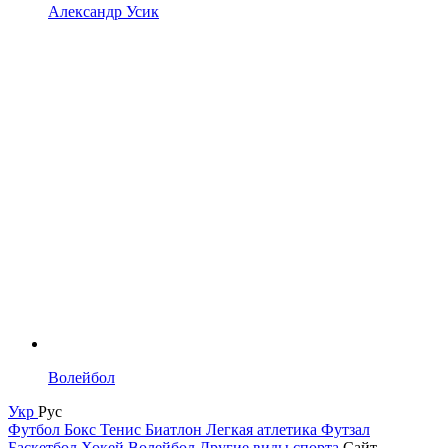
Александр Усик
Волейбол
Укр
Рус
Футбол
Бокс
Тенис
Биатлон
Легкая атлетика
Футзал
Баскетбол
Хокей
Волейбол
Другие виды спорта
Сайт