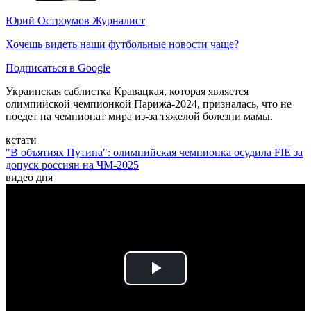
Юрий Остроумов
Журналист
Хочешь видеть наши футбольные новости чаще?
Подписаться в Google
Украинская саблистка Кравацкая, которая является
олимпийской чемпионкой Парижа-2024, призналась, что не
поедет на чемпионат мира из-за тяжелой болезни мамы.
кстати
"В объятиях Путина": олимпийская чемпионка осудила FIE за
допуск россиян на ЧМ-2025
видео дня
Play