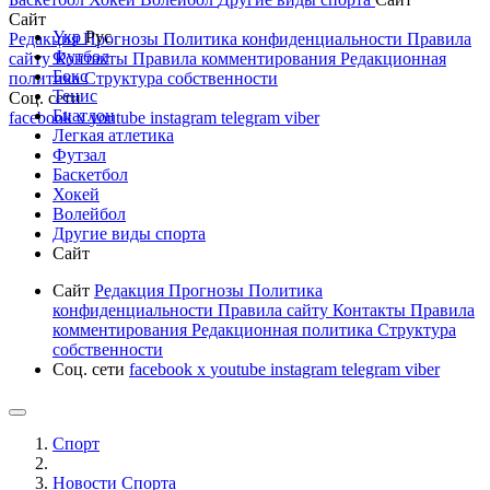
Сайт
Укр
Рус
Редакция
Прогнозы
Политика конфиденциальности
Правила
Футбол
сайту
Контакты
Правила комментирования
Редакционная
Бокс
политика
Структура собственности
Тенис
Соц. сети
Биатлон
facebook
x
youtube
instagram
telegram
viber
Легкая атлетика
Футзал
Баскетбол
Хокей
Волейбол
Другие виды спорта
Сайт
Сайт
Редакция
Прогнозы
Политика
конфиденциальности
Правила сайту
Контакты
Правила
комментирования
Редакционная политика
Структура
собственности
Соц. сети
facebook
x
youtube
instagram
telegram
viber
Спорт
Новости Cпорта