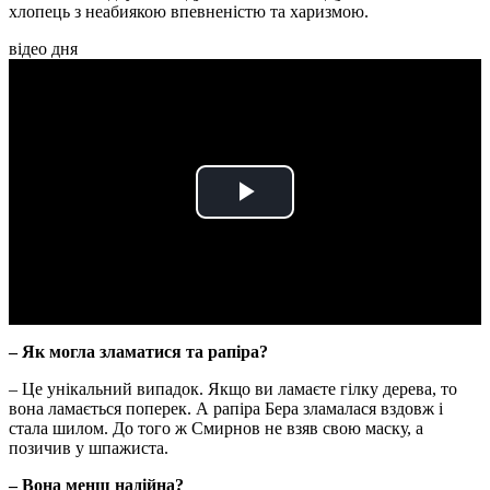
хлопець з неабиякою впевненістю та харизмою.
відео дня
Play
Video
– Як могла зламатися та рапіра?
– Це унікальний випадок. Якщо ви ламаєте гілку дерева, то
вона ламається поперек. А рапіра Бера зламалася вздовж і
стала шилом. До того ж Смирнов не взяв свою маску, а
позичив у шпажиста.
– Вона менш надійна?