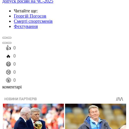
допуск росіян на ЧС-2025
Читайте ще
:
Георгій Погосов
Смерті спортсменів
Фехтування
️👍
0
️🔥
0
️😄
0
️😢
0
️🤬
0
коментарі