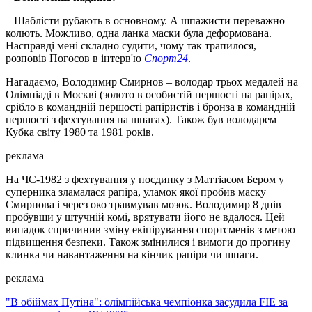
– Шаблісти рубають в основному. А шпажисти переважно
колють. Можливо, одна ланка маски була деформована.
Насправді мені складно судити, чому так трапилося, –
розповів Погосов в інтерв'ю
Спорт24
.
Нагадаємо, Володимир Смирнов – володар трьох медалей на
Олімпіаді в Москві (золото в особистій першості на рапірах,
срібло в командній першості рапіристів і бронза в командній
першості з фехтування на шпагах). Також був володарем
Кубка світу 1980 та 1981 років.
реклама
На ЧС-1982 з фехтування у поєдинку з Маттіасом Бером у
суперника зламалася рапіра, уламок якої пробив маску
Смирнова і через око травмував мозок. Володимир 8 днів
пробувши у штучній комі, врятувати його не вдалося. Цей
випадок спричинив зміну екіпірування спортсменів з метою
підвищення безпеки. Також змінилися і вимоги до прогину
клинка чи навантаження на кінчик рапіри чи шпаги.
реклама
"В обіймах Путіна": олімпійська чемпіонка засудила FIE за