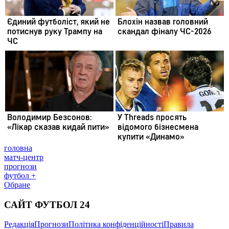
головна
матч-центр
прогнози
футбол +
Обране
САЙТ ФУТБОЛ 24
Редакція
Прогнози
Політика конфіденційності
Правила