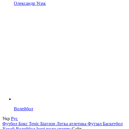
Олександр Усик
Волейбол
Укр
Рус
Футбол
Бокс
Теніс
Біатлон
Легка атлетика
Футзал
Баскетбол
Хокей
Волейбол
Інші види спорту
Сайт