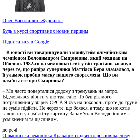
Олег Василишин
Журналіст
Будь в курсі спортивних новин першим
Підписатися в Google
– В юності ви товаришували з майбутнім олімпійським
чемпіоном Володимиром Смирновим, який мешкав на
Оболоні. 1982-го на чемпіонаті світу він трагічно загинув
через те, що рапіра суперника Маттіаса Бера зламалася, а
її уламок пробив маску нашого спортсмена. Що ви
пам’ятаєте про Смирнова?
– Ми часто поверталися додому з тренувань на метро.
Відмовлявся вірити у цю трагедію. То був рік мого
потрапляння у збірну СРСР. Я був на похороні, проте до труни
не зумів підійти. Не через те, що боявся, а тому, що не хотів
залишати у пам’яті ту картину. Запам’ятав Володю іншим –
усміхненим та щасливим.
до речі
Олімпійська чемпіонка Кравацька відверто розповіла, чому