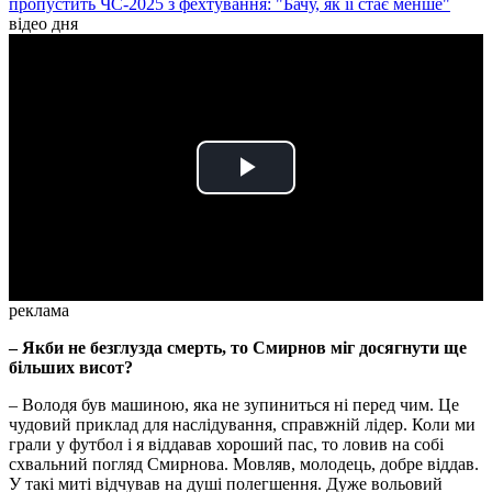
пропустить ЧС-2025 з фехтування: "Бачу, як її стає менше"
відео дня
Play
Video
реклама
– Якби не безглузда смерть, то Смирнов міг досягнути ще
більших висот?
– Володя був машиною, яка не зупиниться ні перед чим. Це
чудовий приклад для наслідування, справжній лідер. Коли ми
грали у футбол і я віддавав хороший пас, то ловив на собі
схвальний погляд Смирнова. Мовляв, молодець, добре віддав.
У такі миті відчував на душі полегшення. Дуже вольовий