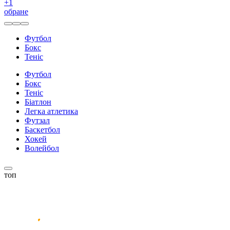
+
1
обране
Футбол
Бокс
Теніс
Футбол
Бокс
Теніс
Біатлон
Легка атлетика
Футзал
Баскетбол
Хокей
Волейбол
топ