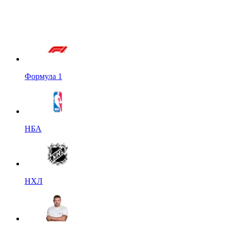
Формула 1
НБА
НХЛ