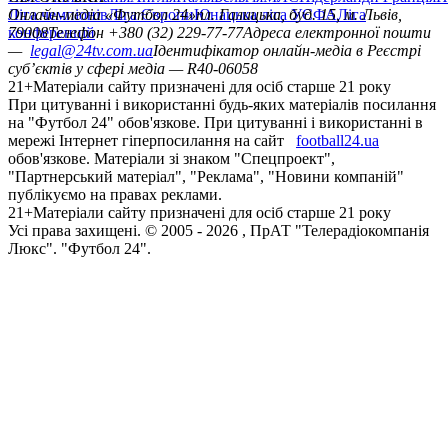
Ліга чемпіонів
Онлайн-медіа «Футбол 24»
Ліга Європи
Юнацька ліга УЄФА
пл. Галицька, буд. 15, м. Львів,
Ліга
конференцій
79008
Телефон +380 (32) 229-77-77
Адреса електронної пошти
—
legal@24tv.com.ua
Ідентифікатор онлайн-медіа в Реєстрі
суб’єктів у сфері медіа — R40-06058
21+
Матеріали сайту призначені для осіб старше 21 року
При цитуванні і використанні будь-яких матеріалів посилання
на "Футбол 24" обов'язкове. При цитуванні і використанні в
мережі Інтернет гіперпосилання на сайт
football24.ua
обов'язкове. Матеріали зі знаком "Спецпроект",
"Партнерський матеріал", "Реклама", "Новини компаній"
публікуємо на правах реклами.
21+
Матеріали сайту призначені для осіб старше 21 року
Усi права захищенi. © 2005 -
2026
, ПрАТ "Телерадіокомпанія
Люкс". "Футбол 24".