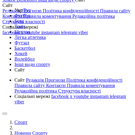
Сайт
Укр
Рус
Редакція
Прогнози
Політика конфіденційності
Правила сайту
Футбол
Контакти
Правила коментування
Редакційна політика
Бокс
Структура власності
Теніс
Соціальні мережі
Біатлон
facebook
x
youtube
instagram
telegram
viber
Легка атлетика
Футзал
Баскетбол
Хокей
Волейбол
Інші види спорту
Сайт
Сайт
Редакція
Прогнози
Політика конфіденційності
Правила сайту
Контакти
Правила коментування
Редакційна політика
Структура власності
Соціальні мережі
facebook
x
youtube
instagram
telegram
viber
Спорт
Новини Спорту