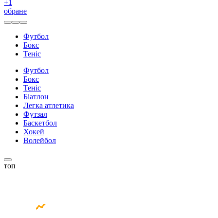
+
1
обране
Футбол
Бокс
Теніс
Футбол
Бокс
Теніс
Біатлон
Легка атлетика
Футзал
Баскетбол
Хокей
Волейбол
топ