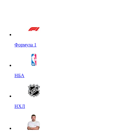
Формула 1
НБА
НХЛ