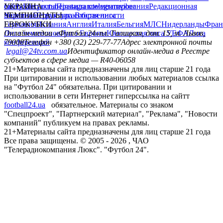
сайту
facebook
УКРАИНА
Контакты
x
youtube
Правила комментирования
instagram
telegram
viber
Редакционная
политика
Украина
ЧЕМПИОНАТЫ
Первая лига
Структура собственности
Вторая лига
Германия
ЕВРОКУБКИ
Испания
Англия
Италия
Бельгия
МЛС
Нидерланды
Фран
Лига чемпионов
Онлайн-медиа «Футбол 24»
Лига Европы
пл. Галицкая, дом. 15, м. Львов,
Юношеская лига УЕФА
Лига
конференций
79008
Телефон +380 (32) 229-77-77
Адрес электронной почты
legal@24tv.com.ua
Идентификатор онлайн-медиа в Реестре
субъектов в сфере медиа — R40-06058
21+
Материалы сайта предназначены для лиц старше 21 года
При цитировании и использовании любых материалов ссылка
на "Футбол 24" обязательна. При цитировании и
использовании в сети Интернет гиперссылка на сайтт
football24.ua
обязательное. Материалы со знаком
"Спецпроект", "Партнерский материал", "Реклама", "Новости
компаний" публикуем на правах рекламы.
21+
Материалы сайта предназначены для лиц старше 21 года
Все права защищены. © 2005 -
2026
, ЧАО
"Телерадиокомпания Люкс". "Футбол 24".