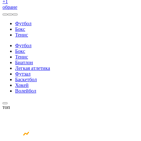
+
1
обране
Футбол
Бокс
Тенис
Футбол
Бокс
Тенис
Биатлон
Легкая атлетика
Футзал
Баскетбол
Хокей
Волейбол
топ