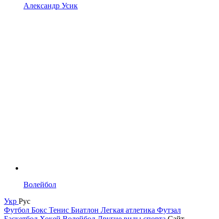
Александр Усик
Волейбол
Укр
Рус
Футбол
Бокс
Тенис
Биатлон
Легкая атлетика
Футзал
Баскетбол
Хокей
Волейбол
Другие виды спорта
Сайт