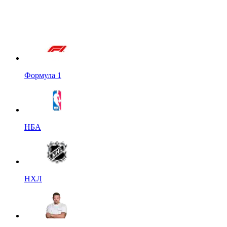
Формула 1
НБА
НХЛ