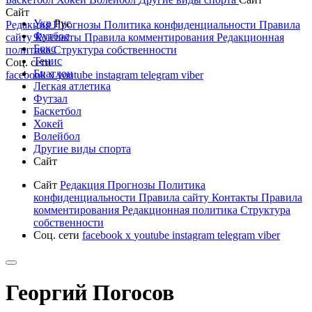
Сайт
Укр
Рус
Редакция
Прогнозы
Политика конфиденциальности
Правила
Футбол
сайту
Контакты
Правила комментирования
Редакционная
Бокс
политика
Структура собственности
Тенис
Соц. сети
Биатлон
facebook
x
youtube
instagram
telegram
viber
Легкая атлетика
Футзал
Баскетбол
Хокей
Волейбол
Другие виды спорта
Сайт
Сайт
Редакция
Прогнозы
Политика
конфиденциальности
Правила сайту
Контакты
Правила
комментирования
Редакционная политика
Структура
собственности
Соц. сети
facebook
x
youtube
instagram
telegram
viber
Георгий Погосов