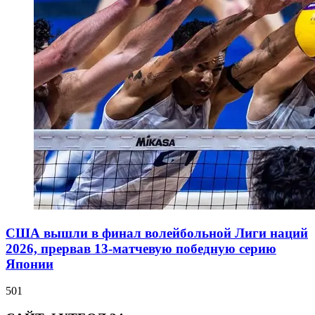
США вышли в финал волейбольной Лиги наций
2026, прервав 13-матчевую победную серию
Японии
501