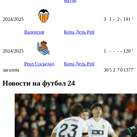
матчи
2024/2025
3
1
-
2
-
191
ʼ
Валенсия
Копа Дель Рей
2024/2025
1
-
-
-
-
120
ʼ
Реал Сосьедад
Копа Дель Рей
загалом
30
5
2
7
0
1377ʼ
Новости на футбол 24