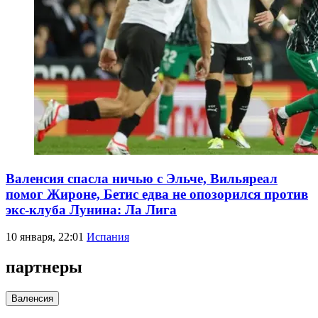
Валенсия спасла ничью с Эльче, Вильяреал
помог Жироне, Бетис едва не опозорился против
экс-клуба Лунина: Ла Лига
10 января, 22:01
Испания
партнеры
Валенсия