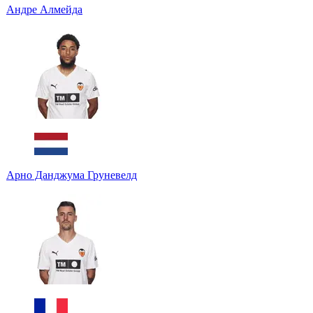
Андре Алмейда
Арно Данджума Груневелд