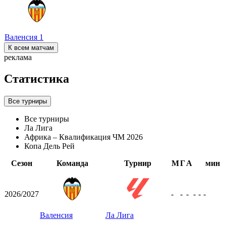
Валенсия
1
К всем матчам
реклама
Статистика
Все турниры
Все турниры
Ла Лига
Африка – Квалификация ЧМ 2026
Копа Дель Рей
Сезон
Команда
Турнир
М
Г
А
мин
2026/2027
-
-
-
-
-
-
Валенсия
Ла Лига