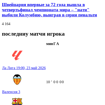
Швейцария впервые за 72 года вышла в
четвертьфинал чемпионата мира – "нати"
выбили Колумбию, выиграв в серии пенальти
4 164
последниу матчи игрока
мин
Г
А
Ла Лига
19:00,
23 май 2026
10
ʼ
0
0
0
0
Валенсия
3