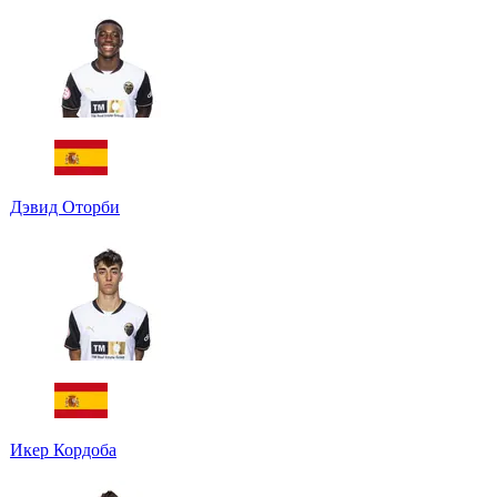
Дэвид Оторби
Икер Кордоба