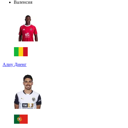
Валенсия
Алиу Диенг