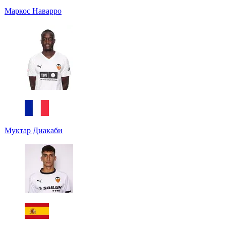
Маркос Наварро
Муктар Диакаби