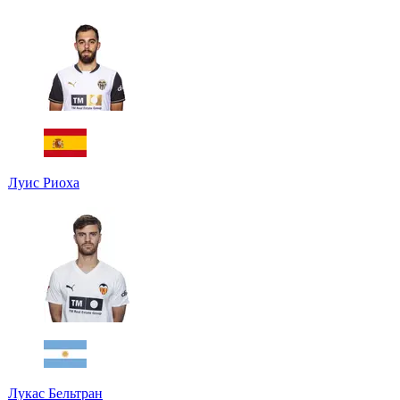
Луис Риоха
Лукас Бельтран