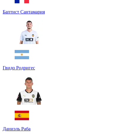
Баптист Сантамария
Гвидо Родригес
Даниэль Раба