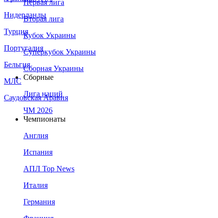
Первая лига
Нидерланды
Вторая лига
Турция
Кубок Украины
Португалия
Суперкубок Украины
Бельгия
Сборная Украины
Сборные
МЛС
Лига наций
Саудовская Аравия
ЧМ 2026
Чемпионаты
Англия
Испания
АПЛ Top News
Италия
Германия