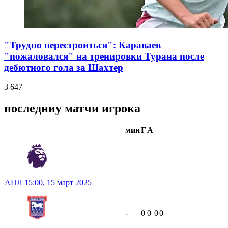
"Трудно перестроиться": Караваев
"пожаловался" на тренировки Турана после
дебютного гола за Шахтер
3 647
последниу матчи игрока
мин
Г
А
АПЛ
15:00,
15 март 2025
-
0
0
0
0