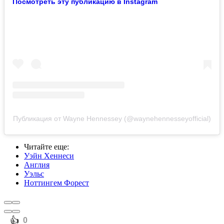
Посмотреть эту публикацию в Instagram
Публикация от Wayne Hennessey (@waynehennesseyofficial)
Читайте еще
:
Уэйн Хеннеси
Англия
Уэльс
Ноттингем Форест
️👍
0