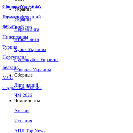
Сборная Украины
Италия
Суперкубок УЕФА
Украина
Германия
Лига конференций
Украина
Франция
ЛЧ - Top News
Первая лига
Нидерланды
Вторая лига
Турция
Кубок Украины
Португалия
Суперкубок Украины
Бельгия
Сборная Украины
Сборные
МЛС
Лига наций
Саудовская Аравия
ЧМ 2026
Чемпионаты
Англия
Испания
АПЛ Top News