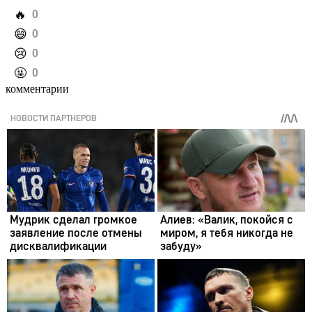
️🔥
0
️😄
0
️😢
0
️🤬
0
комментарии