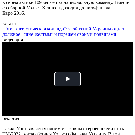
в своем активе 109 матчей за национальную команду. Вместе
со сборной Уэльса Хеннеси доходил до полуфинала
Евро-2016.
кстати
"Это фантастическая команда": злой гений Украины отдал
должное "сине-желтым" и поражен своими подвигами
видео дня
Play
Video
реклама
Также Уэйн является одним из главных героев плей-офф к
ЧМ-2022, когда сборная Уэльса обыграла Украину. В той