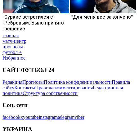
главная
матч-центр
прогнозы
футбол +
Избранное
САЙТ ФУТБОЛ 24
Редакция
Прогнозы
Политика конфиденциальности
Правила
сайту
Контакты
Правила комментирования
Редакционная
политика
Структура собственности
Соц. сети
facebook
x
youtube
instagram
telegram
viber
УКРАИНА