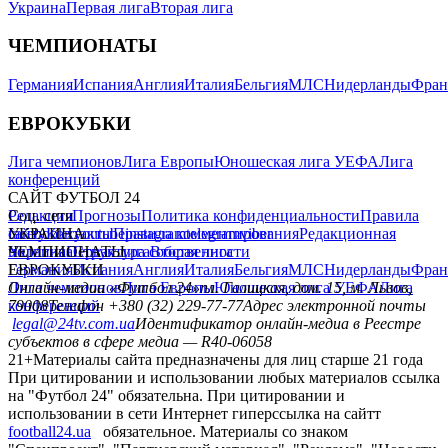
Украина
Первая лига
Вторая лига
ЧЕМПИОНАТЫ
Германия
Испания
Англия
Италия
Бельгия
МЛС
Нидерланды
Фран
ЕВРОКУБКИ
Лига чемпионов
Лига Европы
Юношеская лига УЕФА
Лига
конференций
САЙТ ФУТБОЛ 24
Редакция
Соц. сети
Прогнозы
Политика конфиденциальности
Правила
сайту
facebook
УКРАИНА
Контакты
x
youtube
Правила комментирования
instagram
telegram
viber
Редакционная
политика
Украина
ЧЕМПИОНАТЫ
Первая лига
Структура собственности
Вторая лига
Германия
ЕВРОКУБКИ
Испания
Англия
Италия
Бельгия
МЛС
Нидерланды
Фран
Лига чемпионов
Онлайн-медиа «Футбол 24»
Лига Европы
пл. Галицкая, дом. 15, м. Львов,
Юношеская лига УЕФА
Лига
конференций
79008
Телефон +380 (32) 229-77-77
Адрес электронной почты
legal@24tv.com.ua
Идентификатор онлайн-медиа в Реестре
субъектов в сфере медиа — R40-06058
21+
Материалы сайта предназначены для лиц старше 21 года
При цитировании и использовании любых материалов ссылка
на "Футбол 24" обязательна. При цитировании и
использовании в сети Интернет гиперссылка на сайтт
football24.ua
обязательное. Материалы со знаком