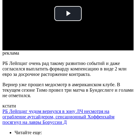
Play
Video
реклама
РБ Лейпциг очень рад такому развитию событий и даже
согласился выплатить форварду компенсацию в виде 2 млн
евро за досрочное расторжение контракта.
Вернер уже прошел медосмотр в американском клубе. В
текущем сезоне Тимо провел три матча в Бундеслиге и голами
не отметился.
кстати
РБ Лейпциг чудом вернулся в зону ЛЧ несмотря на
ограбление аутсайдером, сенсационный Хоффенхайм
посягнул на лавры Боруссии Д
Читайте еще
: