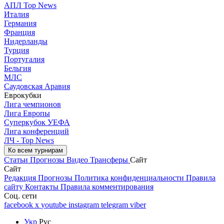
АПЛ Top News
Италия
Германия
Франция
Нидерланды
Турция
Португалия
Бельгия
МЛС
Саудовская Аравия
Еврокубки
Лига чемпионов
Лига Европы
Суперкубок УЕФА
Лига конференций
ЛЧ - Top News
Ко всем турнирам
Статьи
Прогнозы
Видео
Трансферы
Сайт
Сайт
Редакция
Прогнозы
Политика конфиденциальности
Правила
сайту
Контакты
Правила комментирования
Соц. сети
facebook
x
youtube
instagram
telegram
viber
Укр
Рус