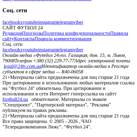
Соц. сети
facebook
x
youtube
instagram
telegram
viber
САЙТ ФУТБОЛ 24
Редакция
Прогнозы
Политика конфиденциальности
Правила
сайту
Контакты
Правила комментирования
Соц. сети
facebook
x
youtube
instagram
telegram
viber
Онлайн-медиа «Футбол 24»
пл. Галицкая, дом. 15, м. Львов,
79008
Телефон +380 (32) 229-77-77
Адрес электронной почты
legal@24tv.com.ua
Идентификатор онлайн-медиа в Реестре
субъектов в сфере медиа — R40-06058
21+
Материалы сайта предназначены для лиц старше 21 года
При цитировании и использовании любых материалов ссылка
на "Футбол 24" обязательна. При цитировании и
использовании в сети Интернет гиперссылка на сайтт
football24.ua
обязательное. Материалы со знаком
"Спецпроект", "Партнерский материал", "Реклама"
публикуем на правах рекламы.
21+
Материалы сайта предназначены для лиц старше 21 года
Все права защищены. © 2005 -
2026
, ЧАО
"Телерадиокомпания Люкс". "Футбол 24".