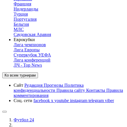
Франция
Нидерланды
Турция
Португалия
Бельгия
МЛС
Саудовская Аравия
Еврокубки
Лига чемпионов
Лига Европы
Суперкубок УЕФА
Лига конференций
ЛЧ - Top News
Ко всем турнирам
Сайт
Редакция
Прогнозы
Политика
конфиденциальности
Правила сайту
Контакты
Правила
комментирования
Соц. сети
facebook
x
youtube
instagram
telegram
viber
Футбол 24