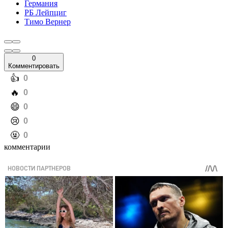
Германия
РБ Лейпциг
Тимо Вернер
0
Комментировать
️👍
0
️🔥
0
️😄
0
️😢
0
️🤬
0
комментарии