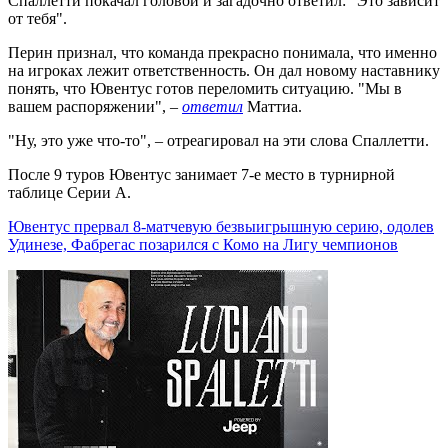
Спаллетти покачал головой и загадочно ответил: "Это зависит
от тебя".
Перин признал, что команда прекрасно понимала, что именно
на игроках лежит ответственность. Он дал новому наставнику
понять, что Ювентус готов переломить ситуацию. "Мы в
вашем распоряжении", –
ответил
Маттиа.
"Ну, это уже что-то", – отреагировал на эти слова Спаллетти.
После 9 туров Ювентус занимает 7-е место в турнирной
таблице Серии А.
Ювентус прервал 8-матчевую безвыигрышную серию, одолев
Удинезе, Фабрегас позарился с Комо на Лигу чемпионов