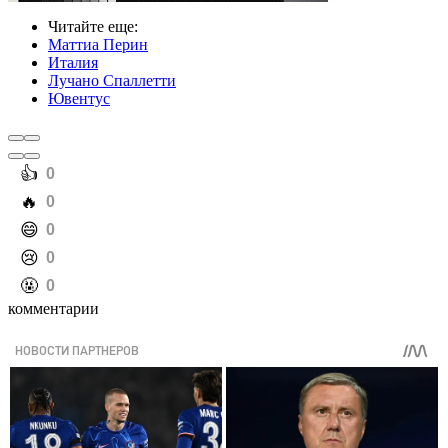
Читайте еще
:
Маттиа Перин
Италия
Лучано Спаллетти
Ювентус
️👍
0
️🔥
0
️😄
0
️😢
0
️🤬
0
комментарии