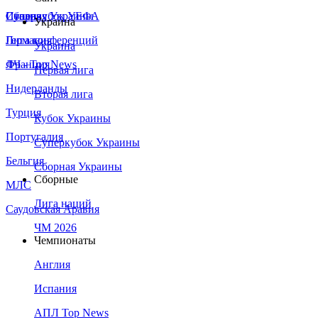
Сборная Украины
Италия
Суперкубок УЕФА
Украина
Германия
Лига конференций
Украина
Франция
ЛЧ - Top News
Первая лига
Нидерланды
Вторая лига
Турция
Кубок Украины
Португалия
Суперкубок Украины
Бельгия
Сборная Украины
Сборные
МЛС
Лига наций
Саудовская Аравия
ЧМ 2026
Чемпионаты
Англия
Испания
АПЛ Top News