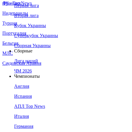
Франция
ЛЧ - Top News
Первая лига
Нидерланды
Вторая лига
Турция
Кубок Украины
Португалия
Суперкубок Украины
Бельгия
Сборная Украины
Сборные
МЛС
Лига наций
Саудовская Аравия
ЧМ 2026
Чемпионаты
Англия
Испания
АПЛ Top News
Италия
Германия