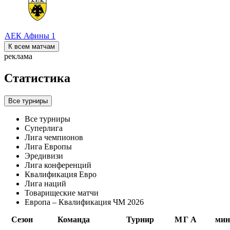
АЕК Афины
1
К всем матчам
реклама
Статистика
Все турниры
Все турниры
Суперлига
Лига чемпионов
Лига Европы
Эредивизи
Лига конференций
Квалификация Евро
Лига наций
Товарищеские матчи
Европа – Квалификация ЧМ 2026
Сезон
Команда
Турнир
М
Г
А
мин