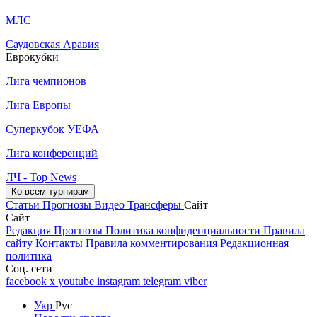
МЛС
Саудовская Аравия
Еврокубки
Лига чемпионов
Лига Европы
Суперкубок УЕФА
Лига конференций
ЛЧ - Top News
Ко всем турнирам
Статьи
Прогнозы
Видео
Трансферы
Сайт
Сайт
Редакция
Прогнозы
Политика конфиденциальности
Правила
сайту
Контакты
Правила комментирования
Редакционная
политика
Соц. сети
facebook
x
youtube
instagram
telegram
viber
Укр
Рус