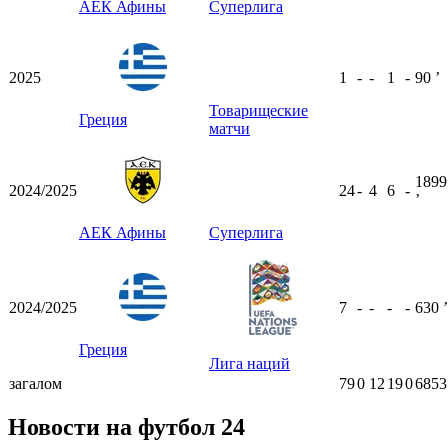
АЕК Афины
Суперлига
2025
1
-
-
1
-
90
ʼ
Товарищеские
Греция
матчи
1899
2024/2025
24
-
4
6
-
ʼ
АЕК Афины
Суперлига
2024/2025
7
-
-
-
-
630
ʼ
Греция
Лига наций
загалом
79
0
12
19
0
6853
Новости на футбол 24