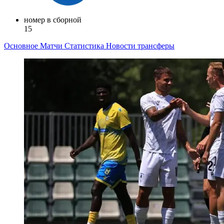
номер в сборной
15
Основное
Матчи
Статистика
Новости
трансферы