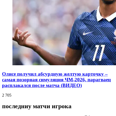
Олисе получил абсурдную желтую карточку –
самая позорная симуляция ЧМ-2026, парагваец
расплакался после матча (ВИДЕО)
2 705
последниу матчи игрока