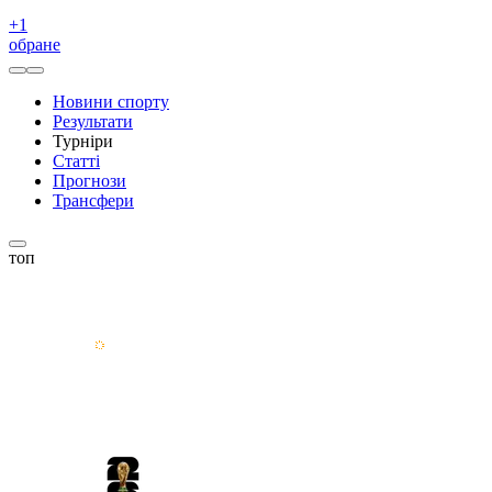
+
1
обране
Новини спорту
Результати
Турніри
Статті
Прогнози
Трансфери
топ