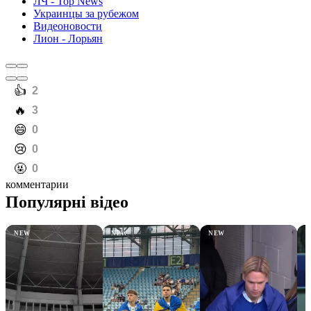
ЛЧ - Top News
Украинцы за рубежом
Видеоновости
Лион - Лорьян
️👍
2
️🔥
3
️😄
0
️😢
0
️🤬
0
комментарии