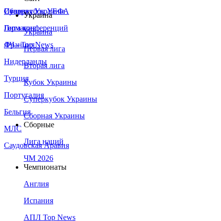
Сборная Украины
Италия
Суперкубок УЕФА
Украина
Германия
Лига конференций
Украина
Франция
ЛЧ - Top News
Первая лига
Нидерланды
Вторая лига
Турция
Кубок Украины
Португалия
Суперкубок Украины
Бельгия
Сборная Украины
Сборные
МЛС
Лига наций
Саудовская Аравия
ЧМ 2026
Чемпионаты
Англия
Испания
АПЛ Top News