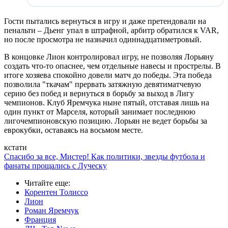
Гости пытались вернуться в игру и даже претендовали на
пенальти – Дьенг упал в штрафной, арбитр обратился к VAR,
но после просмотра не назначил одиннадцатиметровый.
В концовке Лион контролировал игру, не позволяя Лорьяну
создать что-то опаснее, чем отдельные навесы и прострелы. В
итоге хозяева спокойно довели матч до победы. Эта победа
позволила "ткачам" прервать затяжную девятиматчевую
серию без побед и вернуться в борьбу за выход в Лигу
чемпионов. Клуб Яремчука ныне пятый, отставая лишь на
один пункт от Марселя, который занимает последнюю
лигочемпионовскую позицию. Лорьян не ведет борьбы за
еврокубки, оставаясь на восьмом месте.
кстати
Спасибо за все, Мистер! Как политики, звезды футбола и
фанаты прощались с Луческу
Читайте еще
:
Корентен Толиссо
Лион
Роман Яремчук
Франция