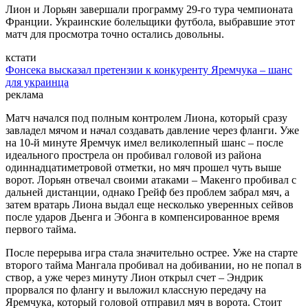
Лион и Лорьян завершали программу 29-го тура чемпионата
Франции. Украинские болельщики футбола, выбравшие этот
матч для просмотра точно остались довольны.
кстати
Фонсека высказал претензии к конкуренту Яремчука – шанс
для украинца
реклама
Матч начался под полным контролем Лиона, который сразу
завладел мячом и начал создавать давление через фланги. Уже
на 10-й минуте Яремчук имел великолепный шанс – после
идеального прострела он пробивал головой из района
одиннадцатиметровой отметки, но мяч прошел чуть выше
ворот. Лорьян отвечал своими атаками – Макенго пробивал с
дальней дистанции, однако Грейф без проблем забрал мяч, а
затем вратарь Лиона выдал еще несколько уверенных сейвов
после ударов Дьенга и Эбонга в компенсированное время
первого тайма.
После перерыва игра стала значительно острее. Уже на старте
второго тайма Мангала пробивал на добивании, но не попал в
створ, а уже через минуту Лион открыл счет – Эндрик
прорвался по флангу и выложил классную передачу на
Яремчука, который головой отправил мяч в ворота. Стоит