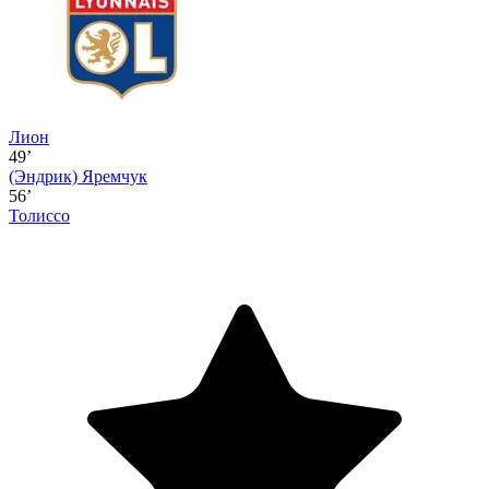
Лион
49’
(Эндрик)
Яремчук
56’
Толиссо