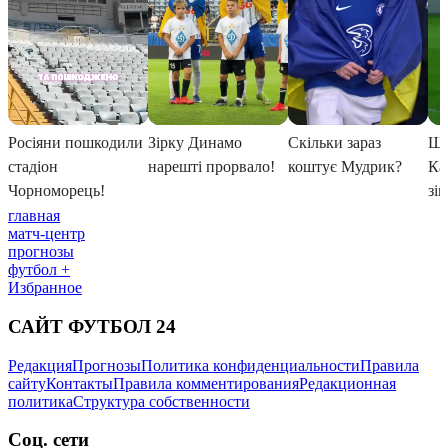
главная
матч-центр
прогнозы
футбол +
Избранное
САЙТ ФУТБОЛ 24
Редакция
Прогнозы
Политика конфиденциальности
Правила
сайту
Контакты
Правила комментирования
Редакционная
политика
Структура собственности
Соц. сети