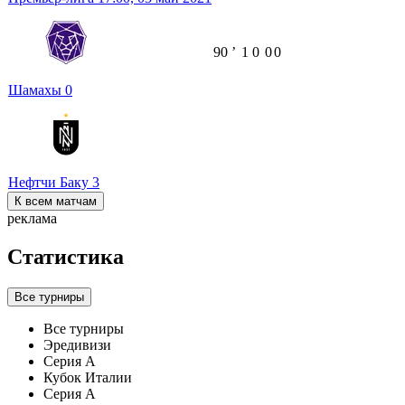
90
ʼ
1
0
0
0
Шамахы
0
Нефтчи Баку
3
К всем матчам
реклама
Статистика
Все турниры
Все турниры
Эредивизи
Серия А
Кубок Италии
Серия А