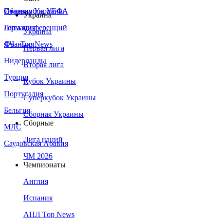
Сборная Украины
Италия
Суперкубок УЕФА
Украина
Германия
Лига конференций
Украина
Франция
ЛЧ - Top News
Первая лига
Нидерланды
Вторая лига
Турция
Кубок Украины
Португалия
Суперкубок Украины
Бельгия
Сборная Украины
Сборные
МЛС
Лига наций
Саудовская Аравия
ЧМ 2026
Чемпионаты
Англия
Испания
АПЛ Top News