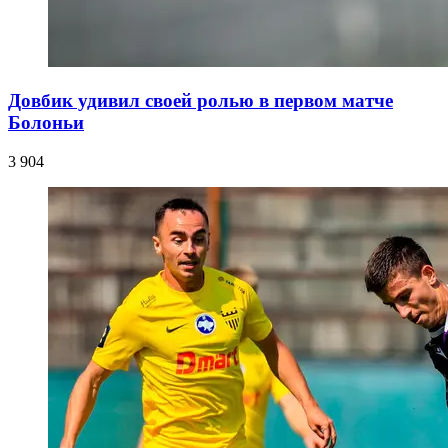
Довбик удивил своей ролью в первом матче
Болоньи
3 904