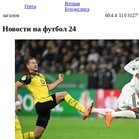
Вторая
Герта
Бундеслига
загалом
60
4
4
11
0
3127ʼ
Новости на футбол 24