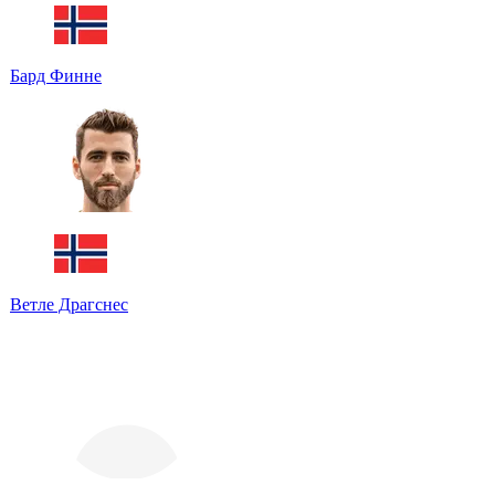
Бард Финне
Ветле Драгснес