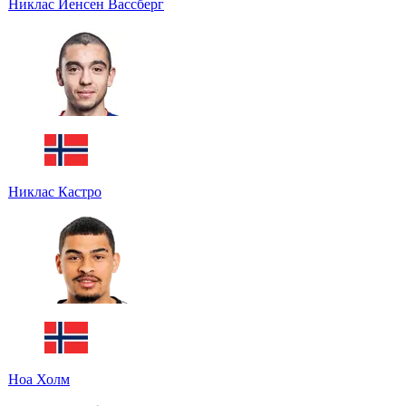
Никлас Йенсен Вассберг
Никлас Кастро
Ноа Холм