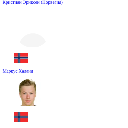
Кристиан Эриксен (Норвегия)
Маркус Халанд