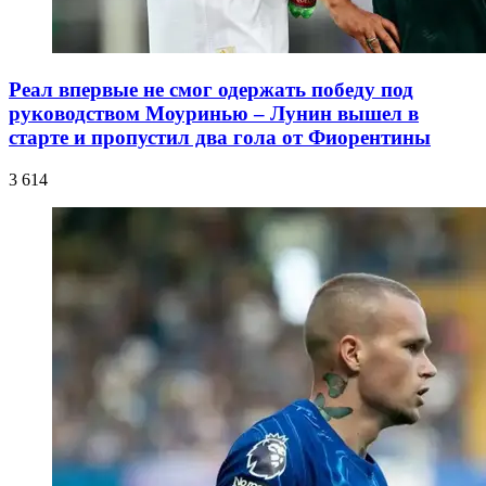
Реал впервые не смог одержать победу под
руководством Моуринью – Лунин вышел в
старте и пропустил два гола от Фиорентины
3 614