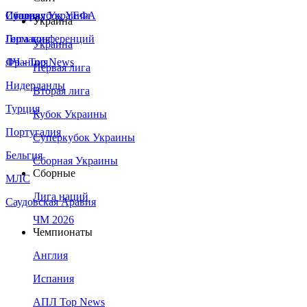
Сборная Украины
Италия
Суперкубок УЕФА
Украина
Германия
Лига конференций
Украина
Франция
ЛЧ - Top News
Первая лига
Нидерланды
Вторая лига
Турция
Кубок Украины
Португалия
Суперкубок Украины
Бельгия
Сборная Украины
Сборные
МЛС
Лига наций
Саудовская Аравия
ЧМ 2026
Чемпионаты
Англия
Испания
АПЛ Top News