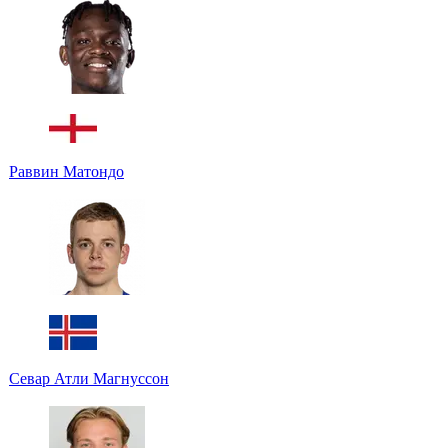
Раввин Матондо
Севар Атли Магнуссон