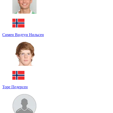
Симен Видтун Нильсен
Торе Педерсен