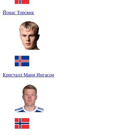
Йонас Торсвик
Кристалл Мани Ингасон