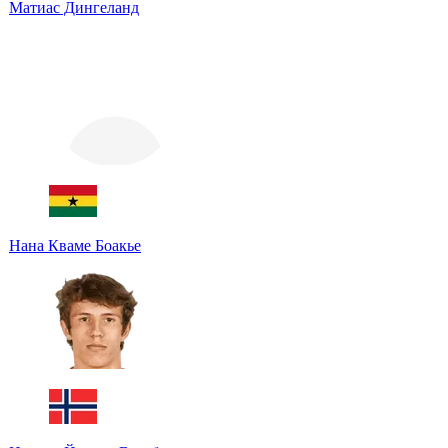
Матиас Дингеланд
Нана Кваме Боакье