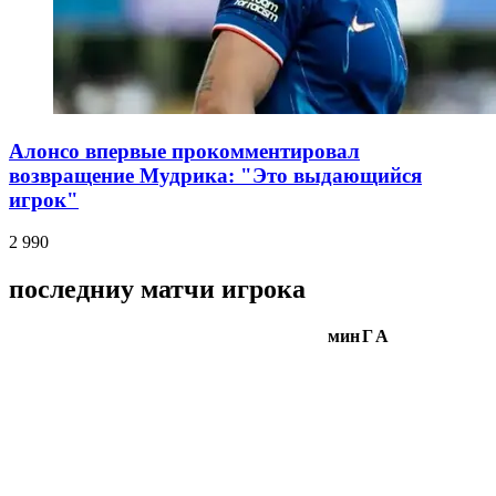
Алонсо впервые прокомментировал
возвращение Мудрика: "Это выдающийся
игрок"
2 990
последниу матчи игрока
мин
Г
А