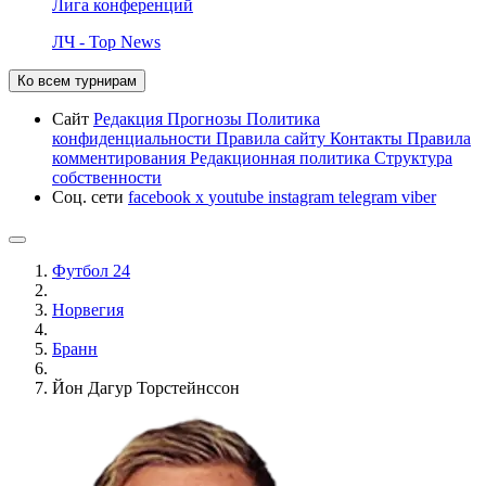
Лига конференций
ЛЧ - Top News
Ко всем турнирам
Сайт
Редакция
Прогнозы
Политика
конфиденциальности
Правила сайту
Контакты
Правила
комментирования
Редакционная политика
Структура
собственности
Соц. сети
facebook
x
youtube
instagram
telegram
viber
Футбол 24
Норвегия
Бранн
Йон Дагур Торстейнссон