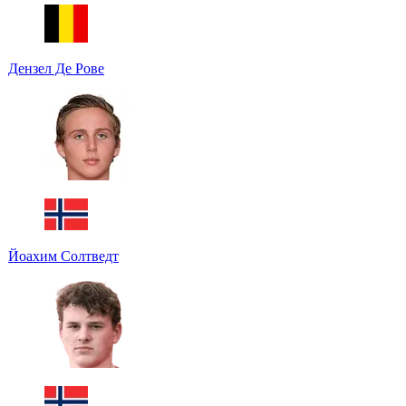
Дензел Де Рове
Йоахим Солтведт