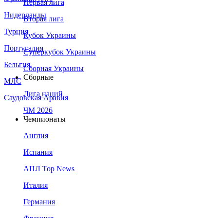
Первая лига
Нидерланды
Вторая лига
Турция
Кубок Украины
Португалия
Суперкубок Украины
Бельгия
Сборная Украины
Сборные
МЛС
Лига наций
Саудовская Аравия
ЧМ 2026
Чемпионаты
Англия
Испания
АПЛ Top News
Италия
Германия