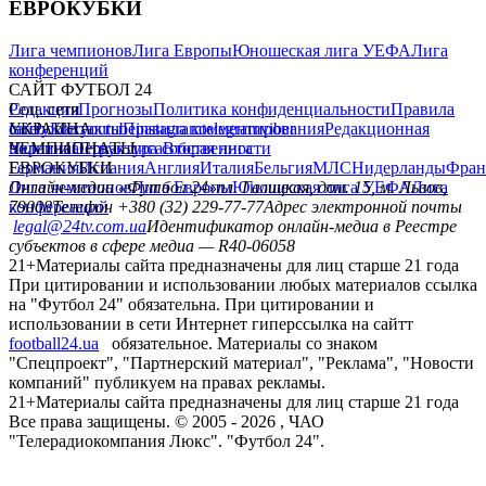
ЕВРОКУБКИ
Лига чемпионов
Лига Европы
Юношеская лига УЕФА
Лига
конференций
САЙТ ФУТБОЛ 24
Редакция
Соц. сети
Прогнозы
Политика конфиденциальности
Правила
сайту
facebook
УКРАИНА
Контакты
x
youtube
Правила комментирования
instagram
telegram
viber
Редакционная
политика
Украина
ЧЕМПИОНАТЫ
Первая лига
Структура собственности
Вторая лига
Германия
ЕВРОКУБКИ
Испания
Англия
Италия
Бельгия
МЛС
Нидерланды
Фран
Лига чемпионов
Онлайн-медиа «Футбол 24»
Лига Европы
пл. Галицкая, дом. 15, м. Львов,
Юношеская лига УЕФА
Лига
конференций
79008
Телефон +380 (32) 229-77-77
Адрес электронной почты
legal@24tv.com.ua
Идентификатор онлайн-медиа в Реестре
субъектов в сфере медиа — R40-06058
21+
Материалы сайта предназначены для лиц старше 21 года
При цитировании и использовании любых материалов ссылка
на "Футбол 24" обязательна. При цитировании и
использовании в сети Интернет гиперссылка на сайтт
football24.ua
обязательное. Материалы со знаком
"Спецпроект", "Партнерский материал", "Реклама", "Новости
компаний" публикуем на правах рекламы.
21+
Материалы сайта предназначены для лиц старше 21 года
Все права защищены. © 2005 -
2026
, ЧАО
"Телерадиокомпания Люкс". "Футбол 24".