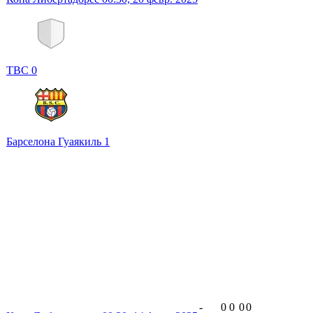
TBC
0
Барселона Гуаякиль
1
-
0
0
0
0