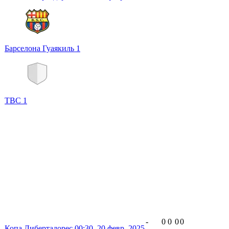
Барселона Гуаякиль
1
TBC
1
-
0
0
0
0
Копа Либертадорес
00:30,
20 февр. 2025