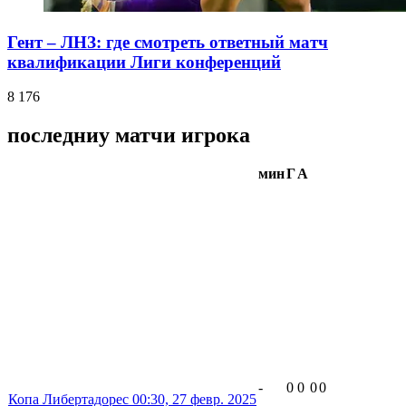
Гент – ЛНЗ: где смотреть ответный матч
квалификации Лиги конференций
8 176
последниу матчи игрока
мин
Г
А
-
0
0
0
0
Копа Либертадорес
00:30,
27 февр. 2025