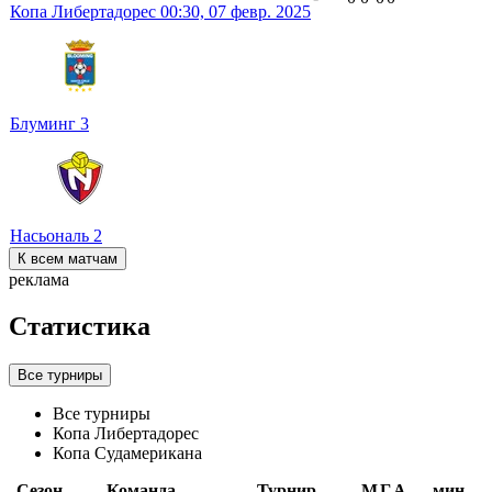
Копа Либертадорес
00:30,
07 февр. 2025
Блуминг
3
Насьональ
2
К всем матчам
реклама
Статистика
Все турниры
Все турниры
Копа Либертадорес
Копа Судамерикана
Сезон
Команда
Турнир
М
Г
А
мин