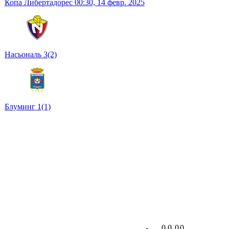
Копа Либертадорес
00:30,
14 февр. 2025
Насьональ
3
(2)
Блуминг
1
(1)
-
0
0
0
0