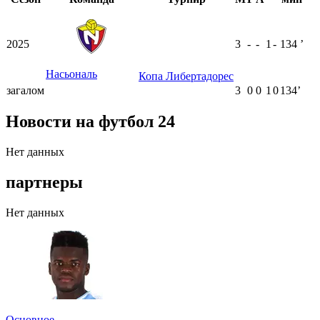
2025
3
-
-
1
-
134
ʼ
Насьональ
Копа Либертадорес
загалом
3
0
0
1
0
134ʼ
Новости на футбол 24
Нет данных
партнеры
Нет данных
Основное