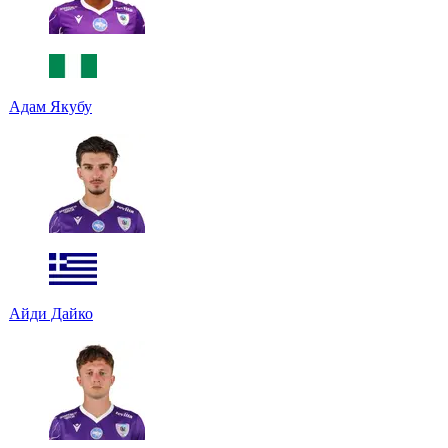
Адам Якубу
Айди Дайко