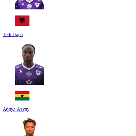
Tedi Цара
Абдул Авуду