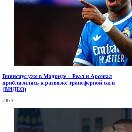
Винисиус уже в Мадриде – Реал и Арсенал
приблизились к развязке трансферной саги
(ВИДЕО)
2 874