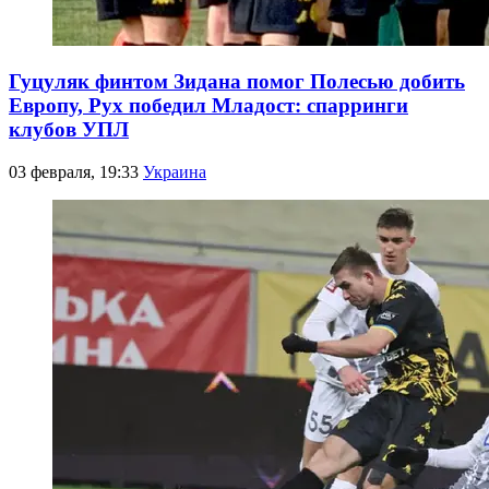
Гуцуляк финтом Зидана помог Полесью добить
Европу, Рух победил Младост: спарринги
клубов УПЛ
03 февраля, 19:33
Украина