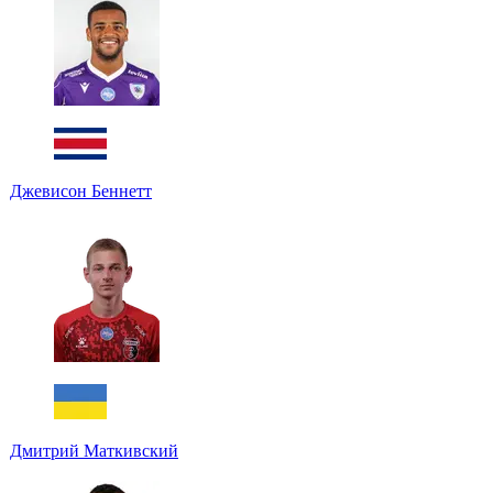
Джевисон Беннетт
Дмитрий Маткивский