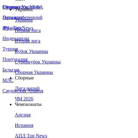
Сборная Украины
Италия
Суперкубок УЕФА
Украина
Германия
Лига конференций
Украина
Франция
ЛЧ - Top News
Первая лига
Нидерланды
Вторая лига
Турция
Кубок Украины
Португалия
Суперкубок Украины
Бельгия
Сборная Украины
Сборные
МЛС
Лига наций
Саудовская Аравия
ЧМ 2026
Чемпионаты
Англия
Испания
АПЛ Top News