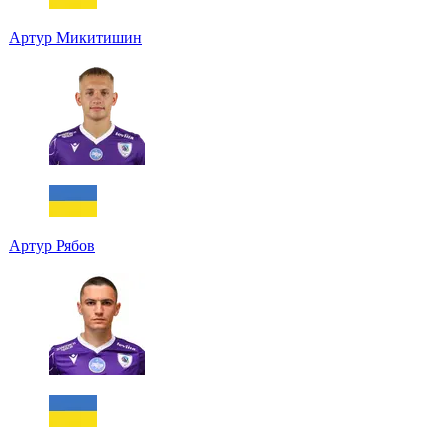
Артур Микитишин
Артур Рябов