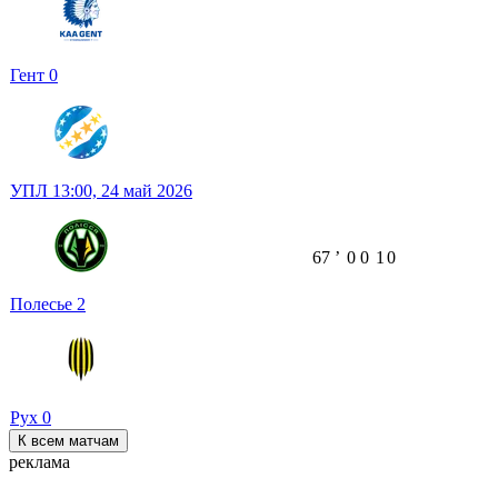
Гент
0
УПЛ
13:00,
24 май 2026
67
ʼ
0
0
1
0
Полесье
2
Рух
0
К всем матчам
реклама