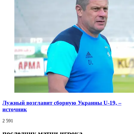
Лужный возглавит сборную Украины U-19, –
источник
2 591
последниу матчи игрока