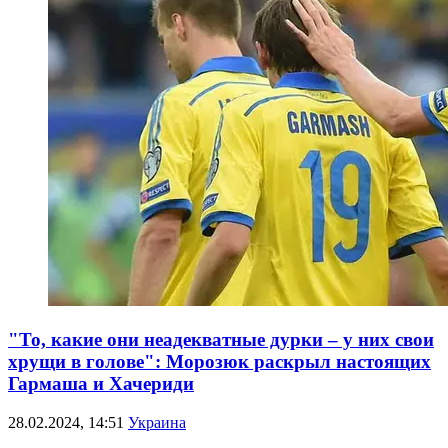
"То, какие они неадекватные дурки – у них свои
хрущи в голове": Морозюк раскрыл настоящих
Гармаша и Хачериди
28.02.2024, 14:51
Украина