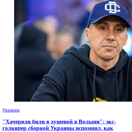
Украина
"Хачериди били в душевой в Волыни": экс-
голкипер сборной Украины вспомнил, как