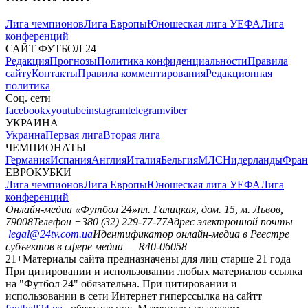
Лига чемпионов
Лига Европы
Юношеская лига УЕФА
Лига
конференций
САЙТ ФУТБОЛ 24
Редакция
Прогнозы
Политика конфиденциальности
Правила
сайту
Контакты
Правила комментирования
Редакционная
политика
Соц. сети
facebook
x
youtube
instagram
telegram
viber
УКРАИНА
Украина
Первая лига
Вторая лига
ЧЕМПИОНАТЫ
Германия
Испания
Англия
Италия
Бельгия
МЛС
Нидерланды
Фран
ЕВРОКУБКИ
Лига чемпионов
Лига Европы
Юношеская лига УЕФА
Лига
конференций
Онлайн-медиа «Футбол 24»
пл. Галицкая, дом. 15, м. Львов,
79008
Телефон +380 (32) 229-77-77
Адрес электронной почты
legal@24tv.com.ua
Идентификатор онлайн-медиа в Реестре
субъектов в сфере медиа — R40-06058
21+
Материалы сайта предназначены для лиц старше 21 года
При цитировании и использовании любых материалов ссылка
на "Футбол 24" обязательна. При цитировании и
использовании в сети Интернет гиперссылка на сайтт