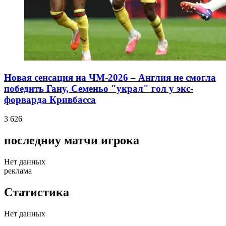
Новая сенсация на ЧМ-2026 – Англия не смогла
победить Гану, Семеньо "украл" гол у экс-
форварда Кривбасса
3 626
последниу матчи игрока
Нет данных
реклама
Статистика
Нет данных