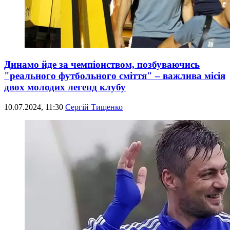
Динамо йде за чемпіонством, позбуваючись
"реального футбольного сміття" – важлива місія
двох молодих легенд клубу
10.07.2024, 11:30
Сергій Тищенко