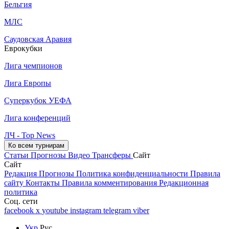
Бельгия
МЛС
Саудовская Аравия
Еврокубки
Лига чемпионов
Лига Европы
Суперкубок УЕФА
Лига конференций
ЛЧ - Top News
Ко всем турнирам
Статьи
Прогнозы
Видео
Трансферы
Сайт
Сайт
Редакция
Прогнозы
Политика конфиденциальности
Правила
сайту
Контакты
Правила комментирования
Редакционная
политика
Соц. сети
facebook
x
youtube
instagram
telegram
viber
Укр
Рус