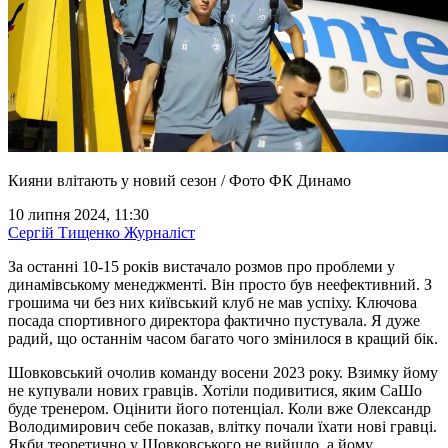
Кияни влітають у новий сезон / Фото ФК Динамо
10 липня 2024, 11:30
Сергій Тищенко
Журналіст
За останні 10-15 років вистачало розмов про проблеми у
динамівському менеджменті. Він просто був неефективний. З
грошима чи без них київський клуб не мав успіху. Ключова
посада спортивного директора фактично пустувала. Я дуже
радий, що останнім часом багато чого змінилося в кращий бік.
Шовковський очолив команду восени 2023 року. Взимку йому
не купували нових гравців. Хотіли подивитися, яким СаШо
буде тренером. Оцінити його потенціал. Коли вже Олександр
Володимирович себе показав, влітку почали їхати нові гравці.
Якби теоретично у Шовковського не вийшло, а йому