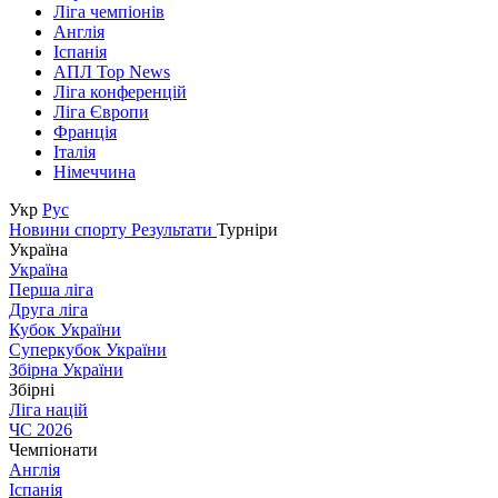
Ліга чемпіонів
Англія
Іспанія
АПЛ Top News
Ліга конференцій
Ліга Європи
Франція
Італія
Німеччина
Укр
Рус
Новини спорту
Результати
Турніри
Україна
Україна
Перша ліга
Друга ліга
Кубок України
Суперкубок України
Збірна України
Збірні
Ліга націй
ЧС 2026
Чемпіонати
Англія
Іспанія