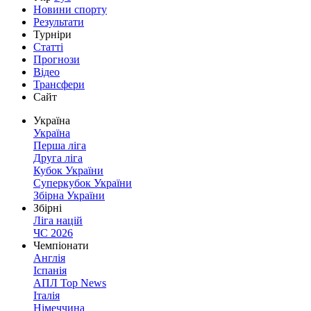
Новини спорту
Результати
Турніри
Статті
Прогнози
Відео
Трансфери
Сайт
Україна
Україна
Перша ліга
Друга ліга
Кубок України
Суперкубок України
Збірна України
Збірні
Ліга націй
ЧС 2026
Чемпіонати
Англія
Іспанія
АПЛ Top News
Італія
Німеччина