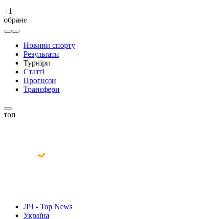
+
1
обране
Новини спорту
Результати
Турніри
Статті
Прогнози
Трансфери
топ
ЛЧ - Top News
Україна