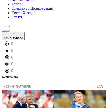
Блоги
Олександр Шовковський
Євген Хачеріді
Статті
0
Коментувати
️👍
0
️🔥
0
️😄
0
️😢
0
️🤬
0
коментарі