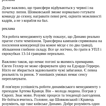
Дуже важливо, що трансфери відбуваються у червні і на
початку липня. Шовковський зможе нормально готувати
команду до сезону, награвати певні речі, оцінити можливості
кадрів, а не з корабля на бал.
реклама
Уся робота менеджменту клубу показує, що Динамо реально
прагне стати чемпіоном. Трансферна кампанія спрямована на
посилення конкуренції (на кожне місце є по два гравці),
збільшення глибини складу. Все це логічно, бо грати в УПЛ і
єврокубках 13-14 гравцями нереально.
Важливо також, що немає погоні за якимись примарами.
Євген Геллер не може сформувати ціну на Едуардо Герреро.
Ніхто не збирається задовольняти чужі забаганки. Є певна
реальність та ринок. У нинішніх умовах немає сенсу
переплачувати.
Я пов'язую успішність роботи динамівського менеджменту з
приходом Артема Кравця. Він – молода людина. Пограв у
Європі. Знає мови. Розуміє процеси та тенденції сьогодення.
Не боїться вчитись. Головне, що Шовковський і Кравець
розуміють, що таке київське Динамо. Добре розуміють один