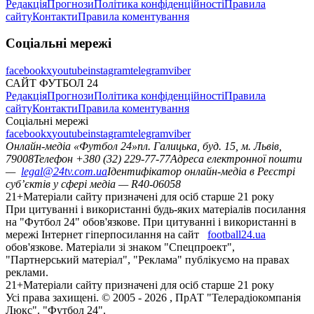
Редакція
Прогнози
Політика конфіденційності
Правила
сайту
Контакти
Правила коментування
Соціальні мережі
facebook
x
youtube
instagram
telegram
viber
САЙТ ФУТБОЛ 24
Редакція
Прогнози
Політика конфіденційності
Правила
сайту
Контакти
Правила коментування
Соціальні мережі
facebook
x
youtube
instagram
telegram
viber
Онлайн-медіа «Футбол 24»
пл. Галицька, буд. 15, м. Львів,
79008
Телефон +380 (32) 229-77-77
Адреса електронної пошти
—
legal@24tv.com.ua
Ідентифікатор онлайн-медіа в Реєстрі
суб’єктів у сфері медіа — R40-06058
21+
Матеріали сайту призначені для осіб старше 21 року
При цитуванні і використанні будь-яких матеріалів посилання
на "Футбол 24" обов'язкове. При цитуванні і використанні в
мережі Інтернет гіперпосилання на сайт
football24.ua
обов'язкове. Матеріали зі знаком "Спецпроект",
"Партнерський матеріал", "Реклама" публікуємо на правах
реклами.
21+
Матеріали сайту призначені для осіб старше 21 року
Усi права захищенi. © 2005 -
2026
, ПрАТ "Телерадіокомпанія
Люкс". "Футбол 24".