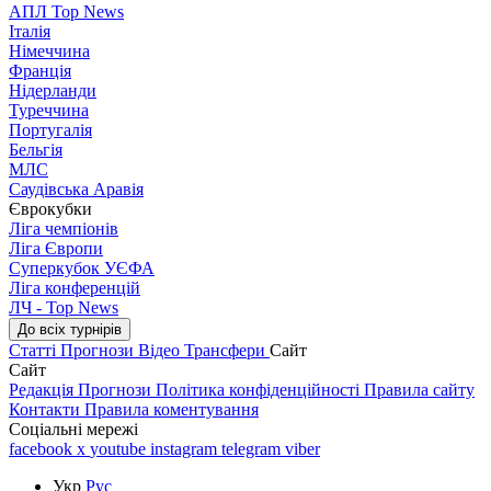
АПЛ Top News
Італія
Німеччина
Франція
Нідерланди
Туреччина
Португалія
Бельгія
МЛС
Саудівська Аравія
Єврокубки
Ліга чемпіонів
Ліга Європи
Суперкубок УЄФА
Ліга конференцій
ЛЧ - Top News
До всіх турнірів
Статті
Прогнози
Відео
Трансфери
Сайт
Сайт
Редакція
Прогнози
Політика конфіденційності
Правила сайту
Контакти
Правила коментування
Соціальні мережі
facebook
x
youtube
instagram
telegram
viber
Укр
Рус