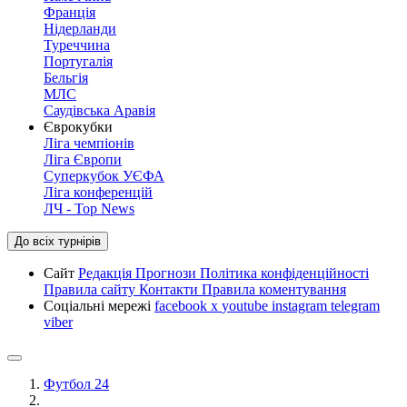
Франція
Нідерланди
Туреччина
Португалія
Бельгія
МЛС
Саудівська Аравія
Єврокубки
Ліга чемпіонів
Ліга Європи
Суперкубок УЄФА
Ліга конференцій
ЛЧ - Top News
До всіх турнірів
Сайт
Редакція
Прогнози
Політика конфіденційності
Правила сайту
Контакти
Правила коментування
Соціальні мережі
facebook
x
youtube
instagram
telegram
viber
Футбол 24