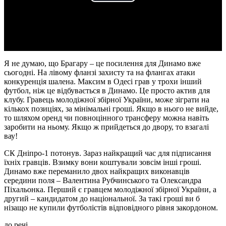
Play
Video
Я не думаю, що Брагару – це посилення для Динамо вже
сьогодні. На лівому фланзі захисту та на флангах атаки
конкуренція шалена. Максим в Одесі грав у трохи інший
футбол, ніж це відбувається в Динамо. Це просто актив для
клубу. Гравець молодіжної збірної України, може зіграти на
кількох позиціях, за мінімальні гроші. Якщо в нього не вийде,
то шляхом оренд чи повноцінного трансферу можна навіть
заробити на ньому. Якщо ж прийдеться до двору, то взагалі
вау!
СК Дніпро-1 потонув. Зараз найкращий час для підписання
їхніх гравців. Взимку вони коштували зовсім інші гроші.
Динамо вже переманило двох найкращих виконавців
середини поля – Валентина Рубчинського та Олександра
Піхальонка. Перший є гравцем молодіжної збірної України, а
другий – кандидатом до національної. За такі гроші ви б
нізащо не купили футболістів відповідного рівня закордоном.
до речі