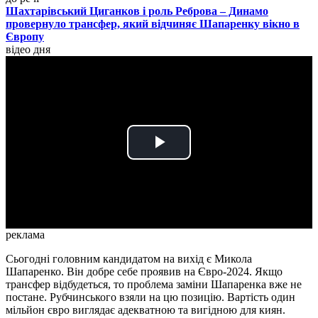
Шахтарівський Циганков і роль Реброва – Динамо
провернуло трансфер, який відчиняє Шапаренку вікно в
Європу
відео дня
Play
Video
реклама
Сьогодні головним кандидатом на вихід є Микола
Шапаренко. Він добре себе проявив на Євро-2024. Якщо
трансфер відбудеться, то проблема заміни Шапаренка вже не
постане. Рубчинського взяли на цю позицію. Вартість один
мільйон євро виглядає адекватною та вигідною для киян.