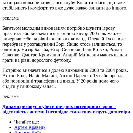
захищали кольори київського клубу. Коли ти знаєш, що таке
стабільність і комфорт, то вже дуже важко звикати до іншого.
реклама
Багатьом молодим виконавцям потрібно шукати ігрову
практику або визначатися зі зміною клубу. 2005 рік майже
вичерпав себе на рівні юнацьких команд. Олексій Гусєв вже
перебуває у розташуванні Зорі. Якщо хтось залишиться, то
одиниці. Назар Балаба, Єгор Сизонюк, Іван Котуха, Роман
Саленко, Дмитро Кремчанін, Андрій Маткевич мають шанси
грати на рівні дорослого футболу.
Потрібно визначатися з долею вихованців 2003 та 2004 років.
Антон Боль, Навін Малиш, Антон Царенко. Тут або оренда,
або повноцінні трансфери на вихід. У 20 років нема чого
сидіти у глибокому запасі.
реклама
Динамо ризикує згубити ще двох потенційних зірок –
відсутність системи і несолідне ставлення ведуть до зневіри
Читайте ще
:
Артем Кравець
Динамо Київ