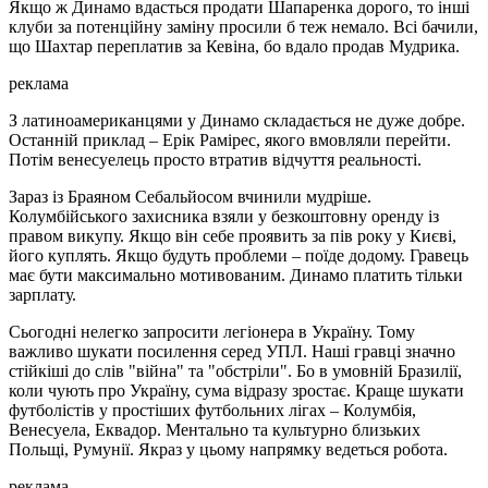
Якщо ж Динамо вдасться продати Шапаренка дорого, то інші
клуби за потенційну заміну просили б теж немало. Всі бачили,
що Шахтар переплатив за Кевіна, бо вдало продав Мудрика.
реклама
З латиноамериканцями у Динамо складається не дуже добре.
Останній приклад – Ерік Рамірес, якого вмовляли перейти.
Потім венесуелець просто втратив відчуття реальності.
Зараз із Браяном Себальйосом вчинили мудріше.
Колумбійського захисника взяли у безкоштовну оренду із
правом викупу. Якщо він себе проявить за пів року у Києві,
його куплять. Якщо будуть проблеми – поїде додому. Гравець
має бути максимально мотивованим. Динамо платить тільки
зарплату.
Сьогодні нелегко запросити легіонера в Україну. Тому
важливо шукати посилення серед УПЛ. Наші гравці значно
стійкіші до слів "війна" та "обстріли". Бо в умовній Бразилії,
коли чують про Україну, сума відразу зростає. Краще шукати
футболістів у простіших футбольних лігах – Колумбія,
Венесуела, Еквадор. Ментально та культурно близьких
Польщі, Румунії. Якраз у цьому напрямку ведеться робота.
реклама