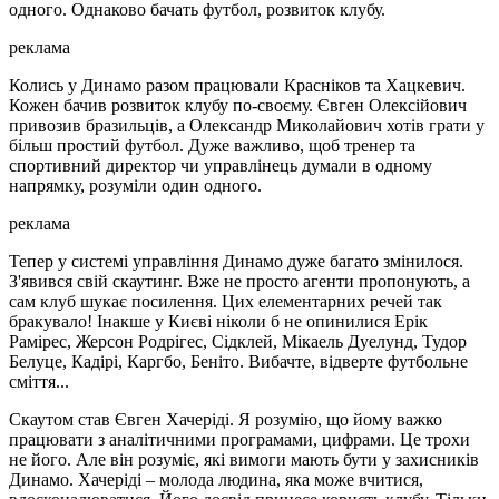
одного. Однаково бачать футбол, розвиток клубу.
реклама
Колись у Динамо разом працювали Красніков та Хацкевич.
Кожен бачив розвиток клубу по-своєму. Євген Олексійович
привозив бразильців, а Олександр Миколайович хотів грати у
більш простий футбол. Дуже важливо, щоб тренер та
спортивний директор чи управлінець думали в одному
напрямку, розуміли один одного.
реклама
Тепер у системі управління Динамо дуже багато змінилося.
З'явився свій скаутинг. Вже не просто агенти пропонують, а
сам клуб шукає посилення. Цих елементарних речей так
бракувало! Інакше у Києві ніколи б не опинилися Ерік
Рамірес, Жерсон Родрігес, Сідклей, Мікаель Дуелунд, Тудор
Белуце, Кадірі, Каргбо, Беніто. Вибачте, відверте футбольне
сміття...
Скаутом став Євген Хачеріді. Я розумію, що йому важко
працювати з аналітичними програмами, цифрами. Це трохи
не його. Але він розуміє, які вимоги мають бути у захисників
Динамо. Хачеріді – молода людина, яка може вчитися,