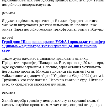
вдосконалюватися. Його досвід принесе користь клубу. Тільки
потрібно це використовувати.
реклама
Я дуже сподіваюся, що селекція й надалі буде розвиватися.
Час, коли витрачалися десятки мільйонів на новачків, вже
минув. Зараз потрібно кожним трансфером влучати у яблучко.
до речі
Герой дня: Шапаренко вразив УЄФА і прокладає трансфер
з Динамо – від півтора тисячі гривень до 300 мільйонів
євро
Також дуже важливо правильно працювати на вихід.
Пріоритет – трансфер Шапаренка. Все, що понад 20 млн євро,
буде чудовим варіантом. Напевно, зараз остання можливість
його вдало продати. Микола відновися від травми і став
майже єдиним гравцем збірної України на Євро-2024 (разом із
Трубіним), хто себе показав. Через рік цього не буде. Ніхто не
знає, як складеться євросезон для киян.
реклама
Явний перебір гравців у центрі захисту та середині поля. З
кимось потрібно прощатися. А там є персони, які не один рік