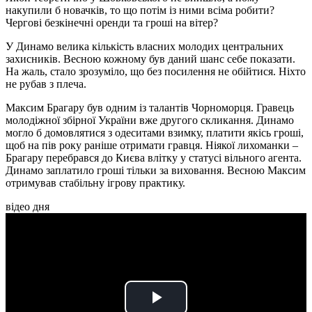
накупили б новачків, то що потім із ними всіма робити?
Чергові безкінечні оренди та гроші на вітер?
У Динамо велика кількість власних молодих центральних
захисників. Весною кожному був даний шанс себе показати.
На жаль, стало зрозуміло, що без посилення не обійтися. Ніхто
не рубав з плеча.
Максим Брагару був одним із талантів Чорноморця. Гравець
молодіжної збірної України вже другого скликання. Динамо
могло б домовлятися з одеситами взимку, платити якісь гроші,
щоб на пів року раніше отримати гравця. Ніякої лихоманки –
Брагару перебрався до Києва влітку у статусі вільного агента.
Динамо заплатило гроші тільки за виховання. Весною Максим
отримував стабільну ігрову практику.
відео дня