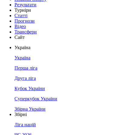
Результати
Турніри
Статті
Прогнози
Відео
Трансфери
Сайт
Україна
Україна
Перша ліга
Друга ліга
Кубок України
Суперкубок України
Збірна України
Збірні
Ліга націй
ЧС 2026