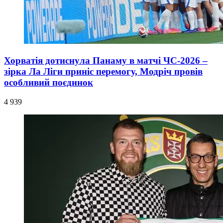
Хорватія дотиснула Панаму в матчі ЧС-2026 –
зірка Ла Ліги приніс перемогу, Модріч провів
особливий поєдинок
4 939