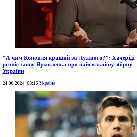
"А чим Конопля кращий за Лужного?": Хачеріді
розніс заяву Ярмоленка про найсильнішу збірну
України
24.06.2024, 08:16
Україна