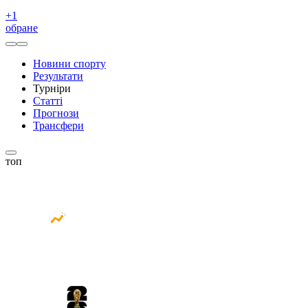
+
1
обране
Новини спорту
Результати
Турніри
Статті
Прогнози
Трансфери
топ