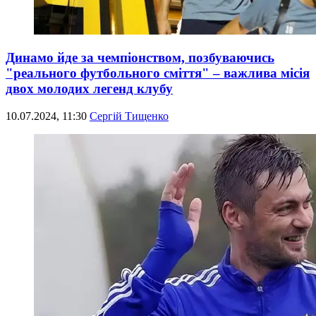
Динамо йде за чемпіонством, позбуваючись
"реального футбольного сміття" – важлива місія
двох молодих легенд клубу
10.07.2024, 11:30
Сергій Тищенко