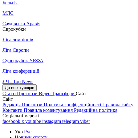
Бельгія
МЛС
Саудівська Аравія
Єврокубки
Ліга чемпіонів
Ліга Європи
Суперкубок УЄФА
Ліга конференцій
ЛЧ - Top News
До всіх турнірів
Статті
Прогнози
Відео
Трансфери
Сайт
Сайт
Редакція
Прогнози
Політика конфіденційності
Правила сайту
Контакти
Правила коментування
Редакційна політика
Соціальні мережі
facebook
x
youtube
instagram
telegram
viber
Укр
Рус
Новини спорту