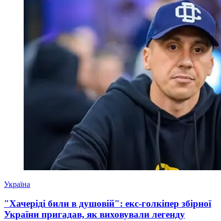
Україна
"Хачеріді били в душовій": екс-голкіпер збірної
України пригадав, як виховували легенду