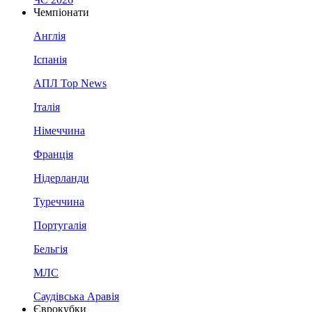
Чемпіонати
Англія
Іспанія
АПЛ Top News
Італія
Німеччина
Франція
Нідерланди
Туреччина
Португалія
Бельгія
МЛС
Саудівська Аравія
Єврокубки