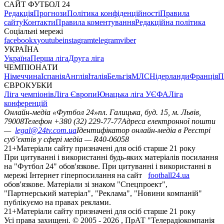
САЙТ ФУТБОЛ 24
Редакція
Прогнози
Політика конфіденційності
Правила
сайту
Контакти
Правила коментування
Редакційна політика
Соціальні мережі
facebook
x
youtube
instagram
telegram
viber
УКРАЇНА
Україна
Перша ліга
Друга ліга
ЧЕМПІОНАТИ
Німеччина
Іспанія
Англія
Італія
Бельгія
МЛС
Нідерланди
Франція
П
ЄВРОКУБКИ
Ліга чемпіонів
Ліга Європи
Юнацька ліга УЄФА
Ліга
конференцій
Онлайн-медіа «Футбол 24»
пл. Галицька, буд. 15, м. Львів,
79008
Телефон +380 (32) 229-77-77
Адреса електронної пошти
—
legal@24tv.com.ua
Ідентифікатор онлайн-медіа в Реєстрі
суб’єктів у сфері медіа — R40-06058
21+
Матеріали сайту призначені для осіб старше 21 року
При цитуванні і використанні будь-яких матеріалів посилання
на "Футбол 24" обов'язкове. При цитуванні і використанні в
мережі Інтернет гіперпосилання на сайт
football24.ua
обов'язкове. Матеріали зі знаком "Спецпроект",
"Партнерський матеріал", "Реклама", "Новини компаній"
публікуємо на правах реклами.
21+
Матеріали сайту призначені для осіб старше 21 року
Усi права захищенi. © 2005 -
2026
, ПрАТ "Телерадіокомпанія