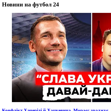
Новини на футбол 24
Конфлікт Хачеріді й Хацкевича, Мораєс зраджує