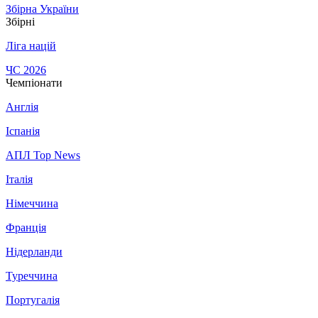
Збірна України
Збірні
Ліга націй
ЧС 2026
Чемпіонати
Англія
Іспанія
АПЛ Top News
Італія
Німеччина
Франція
Нідерланди
Туреччина
Португалія