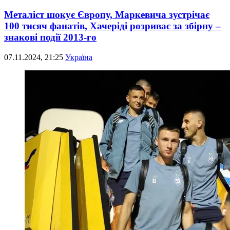
Металіст шокує Європу, Маркевича зустрічає
100 тисяч фанатів, Хачеріді розриває за збірну –
знакові події 2013-го
07.11.2024, 21:25
Україна