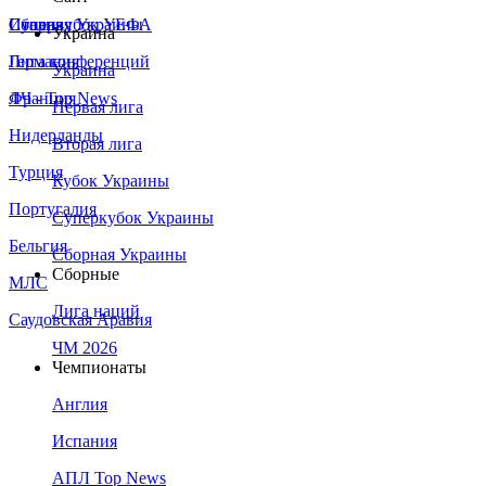
Сборная Украины
Италия
Суперкубок УЕФА
Украина
Германия
Лига конференций
Украина
Франция
ЛЧ - Top News
Первая лига
Нидерланды
Вторая лига
Турция
Кубок Украины
Португалия
Суперкубок Украины
Бельгия
Сборная Украины
Сборные
МЛС
Лига наций
Саудовская Аравия
ЧМ 2026
Чемпионаты
Англия
Испания
АПЛ Top News