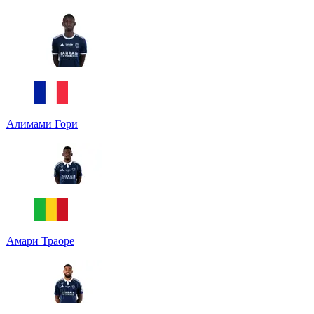
Алимами Гори
Амари Траоре