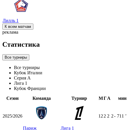
Лилль
1
К всем матчам
реклама
Статистика
Все турниры
Все турниры
Кубок Италии
Серия А
Лига 1
Кубок Франции
Сезон
Команда
Турнир
М
Г
А
мин
2025/2026
12
2
2
2
-
711
ʼ
Париж
Лига 1