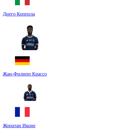
Диего Коппола
Жан-Филипп Крассо
Жонатан Иконе