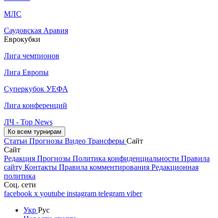
МЛС
Саудовская Аравия
Еврокубки
Лига чемпионов
Лига Европы
Суперкубок УЕФА
Лига конференций
ЛЧ - Top News
Ко всем турнирам
Статьи
Прогнозы
Видео
Трансферы
Сайт
Сайт
Редакция
Прогнозы
Политика конфиденциальности
Правила
сайту
Контакты
Правила комментирования
Редакционная
политика
Соц. сети
facebook
x
youtube
instagram
telegram
viber
Укр
Рус