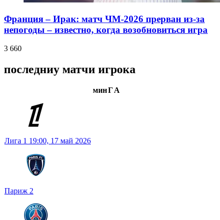
Франция – Ирак: матч ЧМ-2026 прерван из-за
непогоды – известно, когда возобновиться игра
3 660
последниу матчи игрока
мин
Г
А
Лига 1
19:00,
17 май 2026
Париж
2