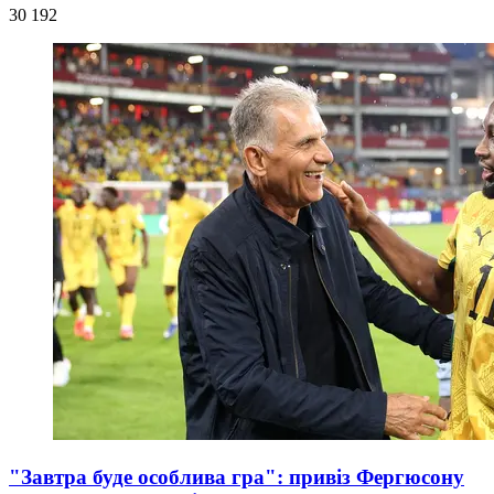
30 192
"Завтра буде особлива гра": привіз Фергюсону