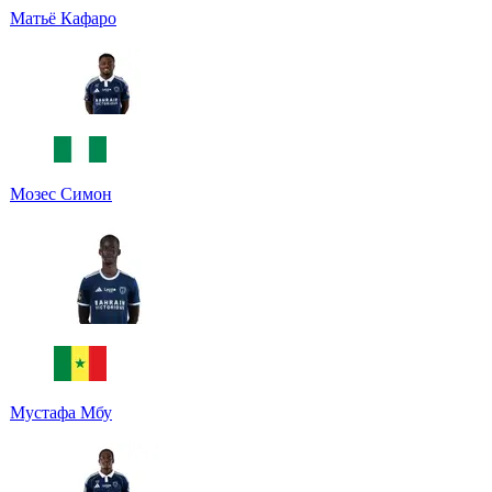
Матьё Кафаро
Мозес Симон
Мустафа Мбу