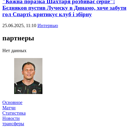
"Кожна поразка Шахтаря розбиває серце":
Бєдняков пустив Луческу в Динамо, хоче забути
гол Спарті, критикує клуб і збірну
25.06.2025, 11:10
Интервью
партнеры
Нет данных
Основное
Матчи
Статистика
Новости
трансферы