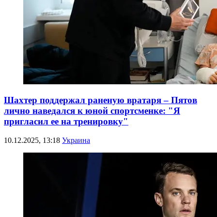
Шахтер поддержал раненую вратаря – Пятов
лично наведался к юной спортсменке: "Я
пригласил ее на тренировку"
10.12.2025, 13:18
Украина