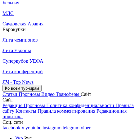
Бельгия
МЛС
Саудовская Аравия
Еврокубки
Лига чемпионов
Лига Европы
Суперкубок УЕФА
Лига конференций
ЛЧ - Top News
Ко всем турнирам
Статьи
Прогнозы
Видео
Трансферы
Сайт
Сайт
Редакция
Прогнозы
Политика конфиденциальности
Правила
сайту
Контакты
Правила комментирования
Редакционная
политика
Соц. сети
facebook
x
youtube
instagram
telegram
viber
Укр
Рус