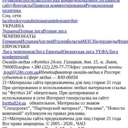
Редакция
Прогнозы
Политика конфиденциальности
Правила
сайту
Контакты
Правила комментирования
Редакционная
политика
Соц. сети
facebook
x
youtube
instagram
telegram
viber
УКРАИНА
Украина
Первая лига
Вторая лига
ЧЕМПИОНАТЫ
Германия
Испания
Англия
Италия
Бельгия
МЛС
Нидерланды
Фран
ЕВРОКУБКИ
Лига чемпионов
Лига Европы
Юношеская лига УЕФА
Лига
конференций
Онлайн-медиа «Футбол 24»
пл. Галицкая, дом. 15, м. Львов,
79008
Телефон +380 (32) 229-77-77
Адрес электронной почты
legal@24tv.com.ua
Идентификатор онлайн-медиа в Реестре
субъектов в сфере медиа — R40-06058
21+
Материалы сайта предназначены для лиц старше 21 года
При цитировании и использовании любых материалов ссылка
на "Футбол 24" обязательна. При цитировании и
использовании в сети Интернет гиперссылка на сайтт
football24.ua
обязательное. Материалы со знаком
"Спецпроект", "Партнерский материал", "Реклама", "Новости
компаний" публикуем на правах рекламы.
21+
Материалы сайта предназначены для лиц старше 21 года
Все права защищены. © 2005 -
2026
, ЧАО