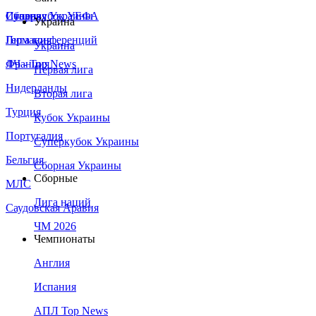
Сборная Украины
Италия
Суперкубок УЕФА
Украина
Германия
Лига конференций
Украина
Франция
ЛЧ - Top News
Первая лига
Нидерланды
Вторая лига
Турция
Кубок Украины
Португалия
Суперкубок Украины
Бельгия
Сборная Украины
Сборные
МЛС
Лига наций
Саудовская Аравия
ЧМ 2026
Чемпионаты
Англия
Испания
АПЛ Top News