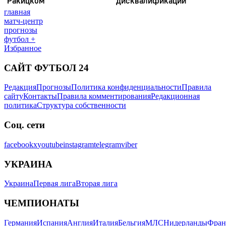
главная
матч-центр
прогнозы
футбол +
Избранное
САЙТ ФУТБОЛ 24
Редакция
Прогнозы
Политика конфиденциальности
Правила
сайту
Контакты
Правила комментирования
Редакционная
политика
Структура собственности
Соц. сети
facebook
x
youtube
instagram
telegram
viber
УКРАИНА
Украина
Первая лига
Вторая лига
ЧЕМПИОНАТЫ
Германия
Испания
Англия
Италия
Бельгия
МЛС
Нидерланды
Фран