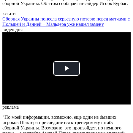
сборной Украины. Об этом сообщает инсайдер Игорь Бурбас.
кстати
Сборная Украины понесла серьезную потерю перед матчами с
Польшей и Данией – Мальдера уже нашел замену
видео дня
Play
Video
реклама
"По моей информации, возможно, еще один из бывших
игроков Шахтера присоединится к тренерскому штабу
сборной Украины. Возможно, это произойдет, но немного