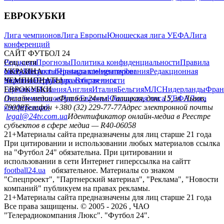
ЕВРОКУБКИ
Лига чемпионов
Лига Европы
Юношеская лига УЕФА
Лига
конференций
САЙТ ФУТБОЛ 24
Редакция
Соц. сети
Прогнозы
Политика конфиденциальности
Правила
сайту
facebook
УКРАИНА
Контакты
x
youtube
Правила комментирования
instagram
telegram
viber
Редакционная
политика
Украина
ЧЕМПИОНАТЫ
Первая лига
Структура собственности
Вторая лига
Германия
ЕВРОКУБКИ
Испания
Англия
Италия
Бельгия
МЛС
Нидерланды
Фран
Лига чемпионов
Онлайн-медиа «Футбол 24»
Лига Европы
пл. Галицкая, дом. 15, м. Львов,
Юношеская лига УЕФА
Лига
конференций
79008
Телефон +380 (32) 229-77-77
Адрес электронной почты
legal@24tv.com.ua
Идентификатор онлайн-медиа в Реестре
субъектов в сфере медиа — R40-06058
21+
Материалы сайта предназначены для лиц старше 21 года
При цитировании и использовании любых материалов ссылка
на "Футбол 24" обязательна. При цитировании и
использовании в сети Интернет гиперссылка на сайтт
football24.ua
обязательное. Материалы со знаком
"Спецпроект", "Партнерский материал", "Реклама", "Новости
компаний" публикуем на правах рекламы.
21+
Материалы сайта предназначены для лиц старше 21 года
Все права защищены. © 2005 -
2026
, ЧАО
"Телерадиокомпания Люкс". "Футбол 24".