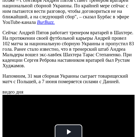
позже – с сентября Андрей Пятов станет тренером вратарей
национальной сборной Украины. По крайней мере сейчас с
ним пытаются вести разговор, чтобы договориться не на
ближайший, а на следующий сбор", – сказал Бурбас в эфире
YouTube-канала
BurBuzz.
Сейчас Андрей Пятов работает тренером вратарей в Шахтере.
На протяжении своей футбольной карьеры Андрей провел
102 матча за национальную сборную Украины и пропустил 83
гола. Ранее стало известно, что в тренерский штаб Андреа
Мальдеры вошел экс-хавбек Шахтера Тарас Степаненко. При
каденции Сергея Реброва наставником вратарей был Рустам
Худжамов.
Напомним, 31 мая сборная Украины сыграет товарищеский
матч с Польшей, а 7 июня померяется силами с Данией.
видео дня