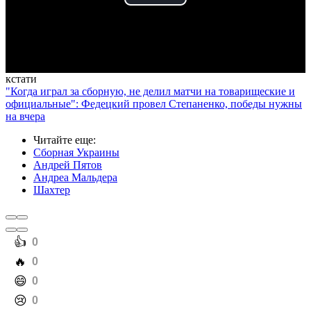
Play
Video
кстати
"Когда играл за сборную, не делил матчи на товарищеские и
официальные": Федецкий провел Степаненко, победы нужны
на вчера
Читайте еще
:
Сборная Украины
Андрей Пятов
Андреа Мальдера
Шахтер
️👍
0
️🔥
0
️😄
0
️😢
0