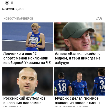
️🤬
0
комментарии