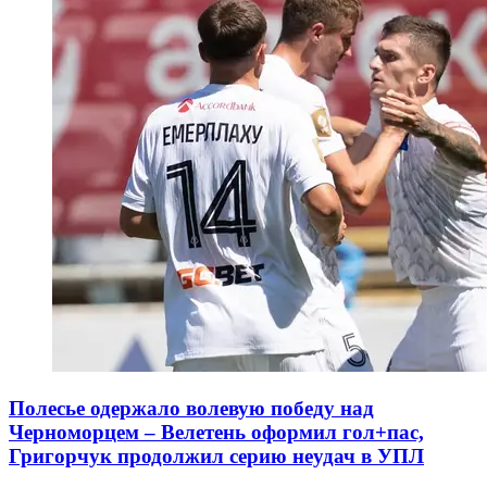
Полесье одержало волевую победу над
Черноморцем – Велетень оформил гол+пас,
Григорчук продолжил серию неудач в УПЛ