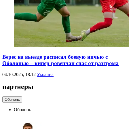
Верес на выезде расписал боевую ничью с
Оболонью – кипер ровенчан спас от разгрома
04.10.2025, 18:12
Украина
партнеры
Оболонь
Оболонь