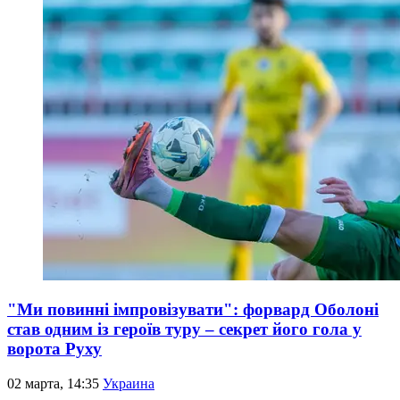
"Ми повинні імпровізувати": форвард Оболоні
став одним із героїв туру – секрет його гола у
ворота Руху
02 марта, 14:35
Украина