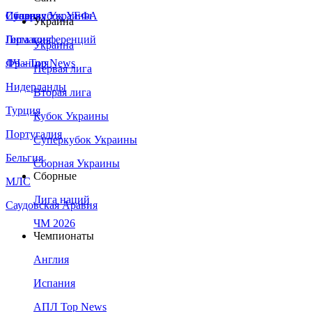
Сборная Украины
Италия
Суперкубок УЕФА
Украина
Германия
Лига конференций
Украина
Франция
ЛЧ - Top News
Первая лига
Нидерланды
Вторая лига
Турция
Кубок Украины
Португалия
Суперкубок Украины
Бельгия
Сборная Украины
Сборные
МЛС
Лига наций
Саудовская Аравия
ЧМ 2026
Чемпионаты
Англия
Испания
АПЛ Top News