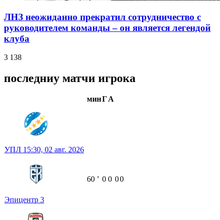
ЛНЗ неожиданно прекратил сотрудничество с
руководителем команды – он является легендой
клуба
3 138
последниу матчи игрока
мин
Г
А
УПЛ
15:30,
02 авг. 2026
60
ʼ
0
0
0
0
Эпицентр
3