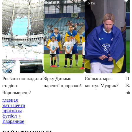
главная
матч-центр
прогнозы
футбол +
Избранное