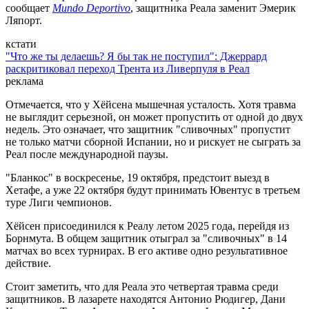
сообщает
Mundo Deportivo
, защитника Реала заменит Эмерик
Ляпорт.
кстати
"Что же ты делаешь? Я бы так не поступил": Джеррард
раскритиковал переход Трента из Ливерпуля в Реал
реклама
Отмечается, что у Хёйсена мышечная усталость. Хотя травма
не выглядит серьезной, он может пропустить от одной до двух
недель. Это означает, что защитник "сливочных" пропустит
не только матчи сборной Испании, но и рискует не сыграть за
Реал после международной паузы.
"Бланкос" в воскресенье, 19 октября, предстоит выезд в
Хетафе, а уже 22 октября будут принимать Ювентус в третьем
туре Лиги чемпионов.
Хёйсен присоединился к Реалу летом 2025 года, перейдя из
Борнмута. В общем защитник отыграл за "сливочных" в 14
матчах во всех турнирах. В его активе одно результативное
действие.
Стоит заметить, что для Реала это четвертая травма среди
защитников. В лазарете находятся Антонио Рюдигер, Дани