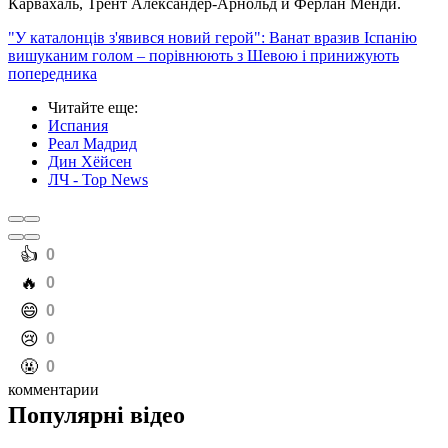
Карвахаль, Трент Александер-Арнольд и Ферлан Менди.
"У каталонців з'явився новий герой": Ванат вразив Іспанію
вишуканим голом – порівнюють з Шевою і принижують
попередника
Читайте еще
:
Испания
Реал Мадрид
Дин Хёйсен
ЛЧ - Top News
️👍
0
️🔥
0
️😄
0
️😢
0
️🤬
0
комментарии