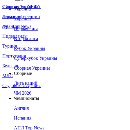
Сборная Украины
Италия
Суперкубок УЕФА
Украина
Германия
Лига конференций
Украина
Франция
ЛЧ - Top News
Первая лига
Нидерланды
Вторая лига
Турция
Кубок Украины
Португалия
Суперкубок Украины
Бельгия
Сборная Украины
Сборные
МЛС
Лига наций
Саудовская Аравия
ЧМ 2026
Чемпионаты
Англия
Испания
АПЛ Top News