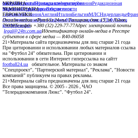
сайту
facebook
УКРАИНА
Контакты
x
youtube
Правила комментирования
instagram
telegram
viber
Редакционная
политика
Украина
ЧЕМПИОНАТЫ
Первая лига
Структура собственности
Вторая лига
Германия
ЕВРОКУБКИ
Испания
Англия
Италия
Бельгия
МЛС
Нидерланды
Фран
Лига чемпионов
Онлайн-медиа «Футбол 24»
Лига Европы
пл. Галицкая, дом. 15, м. Львов,
Юношеская лига УЕФА
Лига
конференций
79008
Телефон +380 (32) 229-77-77
Адрес электронной почты
legal@24tv.com.ua
Идентификатор онлайн-медиа в Реестре
субъектов в сфере медиа — R40-06058
21+
Материалы сайта предназначены для лиц старше 21 года
При цитировании и использовании любых материалов ссылка
на "Футбол 24" обязательна. При цитировании и
использовании в сети Интернет гиперссылка на сайтт
football24.ua
обязательное. Материалы со знаком
"Спецпроект", "Партнерский материал", "Реклама", "Новости
компаний" публикуем на правах рекламы.
21+
Материалы сайта предназначены для лиц старше 21 года
Все права защищены. © 2005 -
2026
, ЧАО
"Телерадиокомпания Люкс". "Футбол 24".