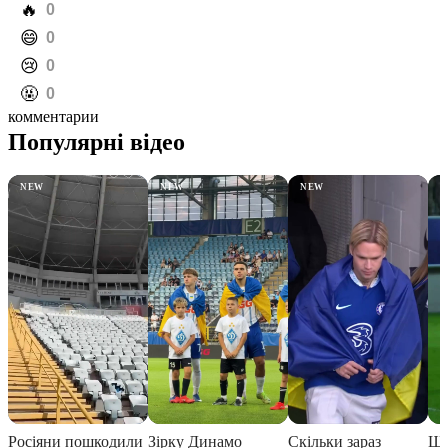
️🔥
0
️😄
0
️😢
0
️🤬
0
комментарии