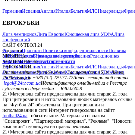
Германия
Испания
Англия
Италия
Бельгия
МЛС
Нидерланды
Фран
ЕВРОКУБКИ
Лига чемпионов
Лига Европы
Юношеская лига УЕФА
Лига
конференций
САЙТ ФУТБОЛ 24
Редакция
Соц. сети
Прогнозы
Политика конфиденциальности
Правила
сайту
facebook
УКРАИНА
Контакты
x
youtube
Правила комментирования
instagram
telegram
viber
Редакционная
политика
Украина
ЧЕМПИОНАТЫ
Первая лига
Структура собственности
Вторая лига
Германия
ЕВРОКУБКИ
Испания
Англия
Италия
Бельгия
МЛС
Нидерланды
Фран
Лига чемпионов
Онлайн-медиа «Футбол 24»
Лига Европы
пл. Галицкая, дом. 15, м. Львов,
Юношеская лига УЕФА
Лига
конференций
79008
Телефон +380 (32) 229-77-77
Адрес электронной почты
legal@24tv.com.ua
Идентификатор онлайн-медиа в Реестре
субъектов в сфере медиа — R40-06058
21+
Материалы сайта предназначены для лиц старше 21 года
При цитировании и использовании любых материалов ссылка
на "Футбол 24" обязательна. При цитировании и
использовании в сети Интернет гиперссылка на сайтт
football24.ua
обязательное. Материалы со знаком
"Спецпроект", "Партнерский материал", "Реклама", "Новости
компаний" публикуем на правах рекламы.
21+
Материалы сайта предназначены для лиц старше 21 года