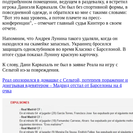
подтрибунном помещении, ведущем в раздевалку, я встретил
игрока Даниэля Карвахаля. Он был без спортивной формы, в
повседневной одежде, и обратился ко мне с такими словами:
"Вот это ваш уровень, а потом плачете на пресс-
конференции", – отмечает главный судья Кинтеро в своем
отчете.
Напомним, что Андрея Лунина такого удаляли, когда он
находился на скамейке запасных. Украинец бросился
защищать одноклубников во время Класико с Барселоной. В
итоге судья показал Лунину красную карточку.
К слову, Дани Карвахаль не был в заявке Реала на игру с
Сельтой из-за повреждения.
Реал опозорился в домашке с Сельтой, потерпев поражение и
доигрывая вдевятером – Мадрид отстал от Барселоны на 4
очка