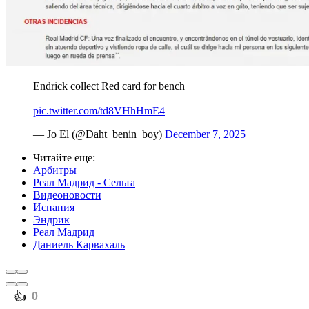
Endrick collect Red card for bench
pic.twitter.com/td8VHhHmE4
— Jo El (@Daht_benin_boy)
December 7, 2025
Читайте еще
:
Арбитры
Реал Мадрид - Сельта
Видеоновости
Испания
Эндрик
Реал Мадрид
Даниель Карвахаль
️👍
0