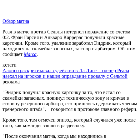
Обзор матча
Реал в матче против Сельты потерпел поражение со счетом
0:2. Фран Гарсия и Альваро Каррерас получили красные
карточки. Кроме того, удаление заработал Эндрик, который
находился на скамейке запасных, за спор с арбитром. Об этом
сообщает
Marca
.
кстати
Алонсо раскритиковал судейство в Ла Лиге – тренер Реала
наехал на игроков и нашел оправдание провалу с Сельтой
реклама
"Эндрик получил красную карточку за то, что встал со
скамейки запасных, покинул техническую зону и кричал в
сторону резервного арбитра, его пришлось сдерживать членам
тренерского штаба", – говорится в протоколе главного рефери.
Кроме того, там отмечен эпизод, который случился уже после
того, как команды зашли в раздевалку.
"После окончания матча, когда мы находились в