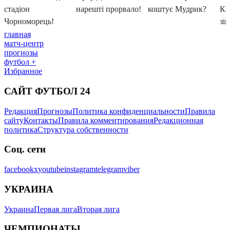
главная
матч-центр
прогнозы
футбол +
Избранное
САЙТ ФУТБОЛ 24
Редакция
Прогнозы
Политика конфиденциальности
Правила
сайту
Контакты
Правила комментирования
Редакционная
политика
Структура собственности
Соц. сети
facebook
x
youtube
instagram
telegram
viber
УКРАИНА
Украина
Первая лига
Вторая лига
ЧЕМПИОНАТЫ