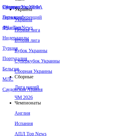
Сборная Украины
Италия
Суперкубок УЕФА
Украина
Германия
Лига конференций
Украина
Франция
ЛЧ - Top News
Первая лига
Нидерланды
Вторая лига
Турция
Кубок Украины
Португалия
Суперкубок Украины
Бельгия
Сборная Украины
Сборные
МЛС
Лига наций
Саудовская Аравия
ЧМ 2026
Чемпионаты
Англия
Испания
АПЛ Top News