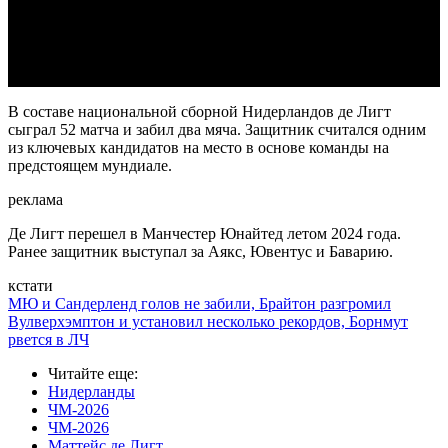
Video
В составе национальной сборной Нидерландов де Лигт
сыграл 52 матча и забил два мяча. Защитник считался одним
из ключевых кандидатов на место в основе команды на
предстоящем мундиале.
реклама
Де Лигт перешел в Манчестер Юнайтед летом 2024 года.
Ранее защитник выступал за Аякс, Ювентус и Баварию.
кстати
МЮ и Сандерленд голов не забили, Брайтон разгромил
Вулверхэмптон и установил несколько рекордов, Борнмут
рвется в ЛЧ
Читайте еще
:
Нидерланды
ЧМ-2026
ЧМ-2026
Маттейс де Лигт