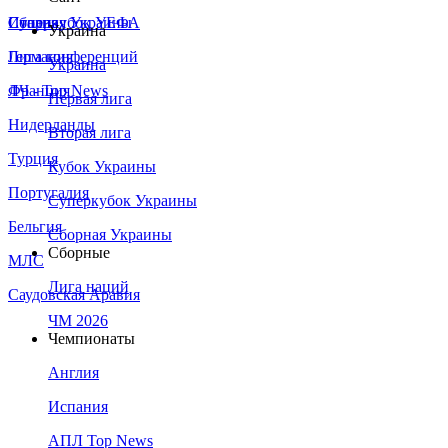
Сборная Украины
Италия
Суперкубок УЕФА
Украина
Германия
Лига конференций
Украина
Франция
ЛЧ - Top News
Первая лига
Нидерланды
Вторая лига
Турция
Кубок Украины
Португалия
Суперкубок Украины
Бельгия
Сборная Украины
Сборные
МЛС
Лига наций
Саудовская Аравия
ЧМ 2026
Чемпионаты
Англия
Испания
АПЛ Top News