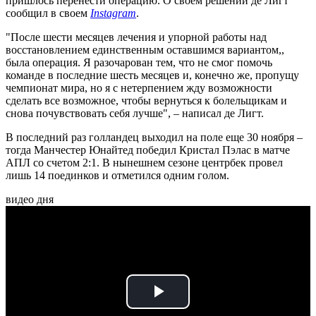
пришлось перенести операцию. О своем решении де Лигт
сообщил в своем
Instagram
.
"После шести месяцев лечения и упорной работы над
восстановлением единственным оставшимся вариантом,,
была операция. Я разочарован тем, что не смог помочь
команде в последние шесть месяцев и, конечно же, пропущу
чемпионат мира, но я с нетерпением жду возможности
сделать все возможное, чтобы вернуться к болельщикам и
снова почувствовать себя лучше", – написал де Лигт.
В последний раз голландец выходил на поле еще 30 ноября –
тогда Манчестер Юнайтед победил Кристал Пэлас в матче
АПЛ со счетом 2:1. В нынешнем сезоне центрбек провел
лишь 14 поединков и отметился одним голом.
видео дня
Play