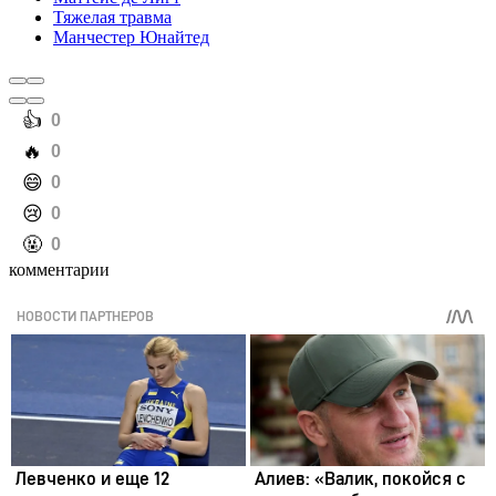
Тяжелая травма
Манчестер Юнайтед
️👍
0
️🔥
0
️😄
0
️😢
0
️🤬
0
комментарии