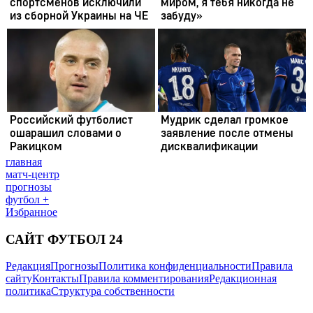
главная
матч-центр
прогнозы
футбол +
Избранное
САЙТ ФУТБОЛ 24
Редакция
Прогнозы
Политика конфиденциальности
Правила
сайту
Контакты
Правила комментирования
Редакционная
политика
Структура собственности