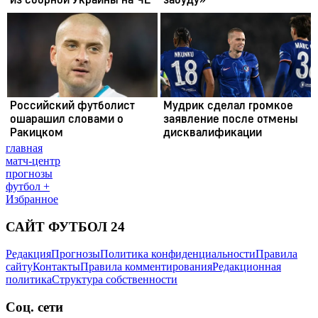
главная
матч-центр
прогнозы
футбол +
Избранное
САЙТ ФУТБОЛ 24
Редакция
Прогнозы
Политика конфиденциальности
Правила
сайту
Контакты
Правила комментирования
Редакционная
политика
Структура собственности
Соц. сети