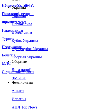
Сборная Украины
Италия
Суперкубок УЕФА
Украина
Германия
Лига конференций
Украина
Франция
ЛЧ - Top News
Первая лига
Нидерланды
Вторая лига
Турция
Кубок Украины
Португалия
Суперкубок Украины
Бельгия
Сборная Украины
Сборные
МЛС
Лига наций
Саудовская Аравия
ЧМ 2026
Чемпионаты
Англия
Испания
АПЛ Top News