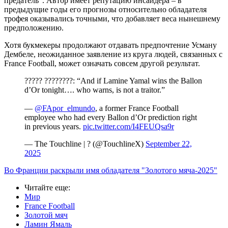
предатель". Автор имеет репутацию инсайдера – в
предыдущие годы его прогнозы относительно обладателя
трофея оказывались точными, что добавляет веса нынешнему
предположению.
Хотя букмекеры продолжают отдавать предпочтение Усману
Дембеле, неожиданное заявление из круга людей, связанных с
France Football, может означать совсем другой результат.
????? ????????: “And if Lamine Yamal wins the Ballon
d’Or tonight…. who warns, is not a traitor.”
—
@FApor_elmundo
, a former France Football
employee who had every Ballon d’Or prediction right
in previous years.
pic.twitter.com/I4FEUQsa9r
— The Touchline | ? (@TouchlineX)
September 22,
2025
Во Франции раскрыли имя обладателя "Золотого мяча-2025"
Читайте еще
:
Мир
France Football
Золотой мяч
Ламин Ямаль