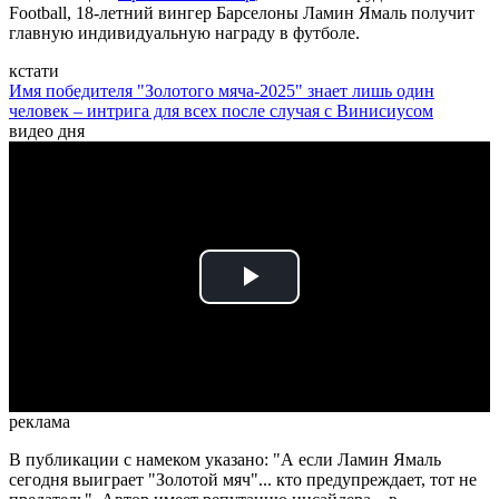
Football, 18-летний вингер Барселоны Ламин Ямаль получит
главную индивидуальную награду в футболе.
кстати
Имя победителя "Золотого мяча-2025" знает лишь один
человек – интрига для всех после случая с Винисиусом
видео дня
Play
Video
реклама
В публикации с намеком указано: "А если Ламин Ямаль
сегодня выиграет "Золотой мяч"... кто предупреждает, тот не