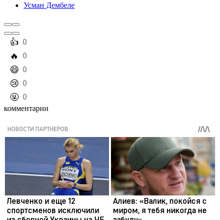
Усман Дембеле
️👍
0
️🔥
0
️😄
0
️😢
0
️🤬
0
комментарии