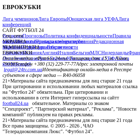
ЕВРОКУБКИ
Лига чемпионов
Лига Европы
Юношеская лига УЕФА
Лига
конференций
САЙТ ФУТБОЛ 24
Редакция
Соц. сети
Прогнозы
Политика конфиденциальности
Правила
сайту
facebook
УКРАИНА
Контакты
x
youtube
Правила комментирования
instagram
telegram
viber
Редакционная
политика
Украина
ЧЕМПИОНАТЫ
Первая лига
Структура собственности
Вторая лига
Германия
ЕВРОКУБКИ
Испания
Англия
Италия
Бельгия
МЛС
Нидерланды
Фран
Лига чемпионов
Онлайн-медиа «Футбол 24»
Лига Европы
пл. Галицкая, дом. 15, м. Львов,
Юношеская лига УЕФА
Лига
конференций
79008
Телефон +380 (32) 229-77-77
Адрес электронной почты
legal@24tv.com.ua
Идентификатор онлайн-медиа в Реестре
субъектов в сфере медиа — R40-06058
21+
Материалы сайта предназначены для лиц старше 21 года
При цитировании и использовании любых материалов ссылка
на "Футбол 24" обязательна. При цитировании и
использовании в сети Интернет гиперссылка на сайтт
football24.ua
обязательное. Материалы со знаком
"Спецпроект", "Партнерский материал", "Реклама", "Новости
компаний" публикуем на правах рекламы.
21+
Материалы сайта предназначены для лиц старше 21 года
Все права защищены. © 2005 -
2026
, ЧАО
"Телерадиокомпания Люкс". "Футбол 24".