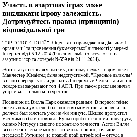
Участь в азартних іграх може
викликати ігрову залежність.
Дотримуйтесь правил (принципів)
відповідальної гри
ТОВ “СЛОТС Ю.ЕЙ”. Ліцензія на провадження діяльності з
організації та проведення букмекерської діяльності у мережі
Інтернет від 05.12.2024 (Рішення комісії з регулювання
азартних ігор та лотерей №559 від 21.11.2024).
Этот статус оставался шатким, поэтому неудача в домашке с
Манчестер Юнайтед была недопустимой. "Красные дьяволы",
в свою очередь, могли догнать Ливерпуль и Челси – а именно
лондонцы закрывают топ-4 АПЛ. При таком раскладе ничья
устраивала только конкурентов.
Поединок на Вилла Парк оказался равным. В первом тайме
болельщики увидели большинство моментов, а первый гол
должен был залетать уже на 4-й минуте. Шешко пропустил
мяч мимо себя и позволил Куньи пробить с линии полукруга,
однако Матеусу немного не хватило точности. Астон Вилла
всего через четыре минуты ответила проницательной
передачей Уоткинса на правый край штрафной – оттуда в