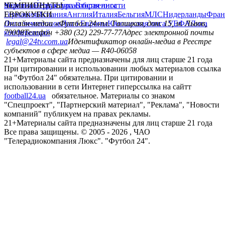
политика
Украина
ЧЕМПИОНАТЫ
Первая лига
Структура собственности
Вторая лига
Германия
ЕВРОКУБКИ
Испания
Англия
Италия
Бельгия
МЛС
Нидерланды
Фран
Лига чемпионов
Онлайн-медиа «Футбол 24»
Лига Европы
пл. Галицкая, дом. 15, м. Львов,
Юношеская лига УЕФА
Лига
конференций
79008
Телефон +380 (32) 229-77-77
Адрес электронной почты
legal@24tv.com.ua
Идентификатор онлайн-медиа в Реестре
субъектов в сфере медиа — R40-06058
21+
Материалы сайта предназначены для лиц старше 21 года
При цитировании и использовании любых материалов ссылка
на "Футбол 24" обязательна. При цитировании и
использовании в сети Интернет гиперссылка на сайтт
football24.ua
обязательное. Материалы со знаком
"Спецпроект", "Партнерский материал", "Реклама", "Новости
компаний" публикуем на правах рекламы.
21+
Материалы сайта предназначены для лиц старше 21 года
Все права защищены. © 2005 -
2026
, ЧАО
"Телерадиокомпания Люкс". "Футбол 24".