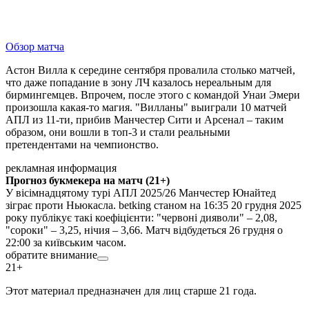
Обзор матча
Астон Вилла к середине сентября провалила столько матчей,
что даже попадание в зону ЛЧ казалось нереальным для
бирмингемцев. Впрочем, после этого с командой Унаи Эмери
произошла какая-то магия. "Вилланы" выиграли 10 матчей
АПЛ из 11-ти, прибив Манчестер Сити и Арсенал – таким
образом, они вошли в топ-3 и стали реальными
претендентами на чемпионство.
рекламная информация
Прогноз букмекера на матч (21+)
У вісімнадцятому турі АПЛ 2025/26 Манчестер Юнайтед
зіграє проти Ньюкасла. betking станом на 16:35 20 грудня 2025
року публікує такі коефіцієнти: "червоні дияволи" – 2,08,
"сороки" – 3,25, нічия – 3,66. Матч відбудеться 26 грудня о
22:00 за київським часом.
обратите внимание
21+
Этот материал предназначен для лиц старше 21 года.