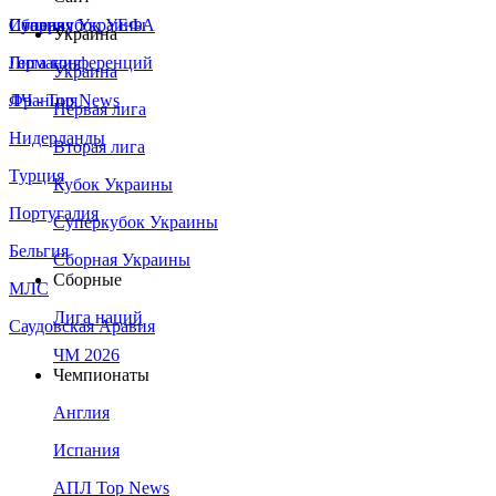
Сборная Украины
Италия
Суперкубок УЕФА
Украина
Германия
Лига конференций
Украина
Франция
ЛЧ - Top News
Первая лига
Нидерланды
Вторая лига
Турция
Кубок Украины
Португалия
Суперкубок Украины
Бельгия
Сборная Украины
Сборные
МЛС
Лига наций
Саудовская Аравия
ЧМ 2026
Чемпионаты
Англия
Испания
АПЛ Top News