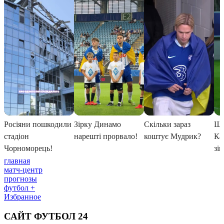
главная
матч-центр
прогнозы
футбол +
Избранное
САЙТ ФУТБОЛ 24