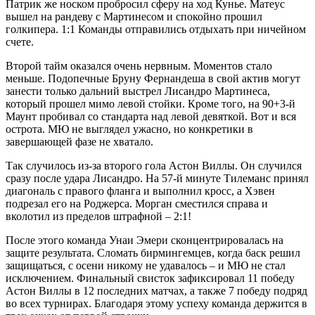
Патрик же носком пробросил сферу на ход Кунье. Матеус
вышел на рандеву с Мартинесом и спокойно прошил
голкипера. 1:1 Команды отправились отдыхать при ничейном
счете.
Второй тайм оказался очень нервным. Моментов стало
меньше. Подопечные Бруну Фернандеша в свой актив могут
занести только дальний выстрел Лисандро Мартинеса,
который прошел мимо левой стойки. Кроме того, на 90+3-й
Маунт пробивал со стандарта над левой девяткой. Вот и вся
острота. МЮ не выглядел ужасно, но конкретики в
завершающей фазе не хватало.
Так случилось из-за второго гола Астон Виллы. Он случился
сразу после удара Лисандро. На 57-й минуте Тилеманс принял
диагональ с правого фланга и выполнил кросс, а Хэвен
подрезал его на Роджерса. Морган сместился справа и
вколотил из пределов штрафной – 2:1!
После этого команда Унаи Эмери сконцентрировалась на
защите результата. Сломать бирмингемцев, когда баск решил
защищаться, с осени никому не удавалось – и МЮ не стал
исключением. Финальный свисток зафиксировал 11 победу
Астон Виллы в 12 последних матчах, а также 7 победу подряд
во всех турнирах. Благодаря этому успеху команда держится в