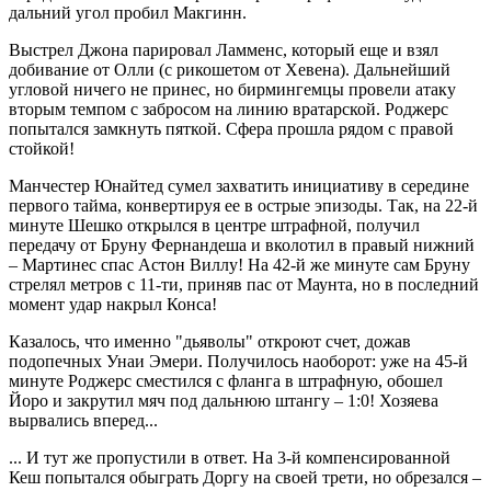
дальний угол пробил Макгинн.
Выстрел Джона парировал Ламменс, который еще и взял
добивание от Олли (с рикошетом от Хевена). Дальнейший
угловой ничего не принес, но бирмингемцы провели атаку
вторым темпом с забросом на линию вратарской. Роджерс
попытался замкнуть пяткой. Сфера прошла рядом с правой
стойкой!
Манчестер Юнайтед сумел захватить инициативу в середине
первого тайма, конвертируя ее в острые эпизоды. Так, на 22-й
минуте Шешко открылся в центре штрафной, получил
передачу от Бруну Фернандеша и вколотил в правый нижний
– Мартинес спас Астон Виллу! На 42-й же минуте сам Бруну
стрелял метров с 11-ти, приняв пас от Маунта, но в последний
момент удар накрыл Конса!
Казалось, что именно "дьяволы" откроют счет, дожав
подопечных Унаи Эмери. Получилось наоборот: уже на 45-й
минуте Роджерс сместился с фланга в штрафную, обошел
Йоро и закрутил мяч под дальнюю штангу – 1:0! Хозяева
вырвались вперед...
... И тут же пропустили в ответ. На 3-й компенсированной
Кеш попытался обыграть Доргу на своей трети, но обрезался –