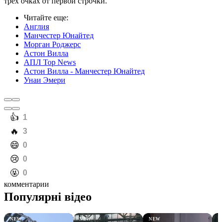
трех очках от первой строчки.
Читайте еще
:
Англия
Манчестер Юнайтед
Морган Роджерс
Астон Вилла
АПЛ Top News
Астон Вилла - Манчестер Юнайтед
Унаи Эмери
️👍
1
️🔥
3
️😄
0
️😢
0
️🤬
0
комментарии