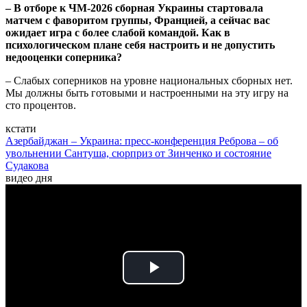
– В отборе к ЧМ-2026 сборная Украины стартовала
матчем с фаворитом группы, Францией, а сейчас вас
ожидает игра с более слабой командой. Как в
психологическом плане себя настроить и не допустить
недооценки соперника?
– Слабых соперников на уровне национальных сборных нет.
Мы должны быть готовыми и настроенными на эту игру на
сто процентов.
кстати
Азербайджан – Украина: пресс-конференция Реброва – об
увольнении Сантуша, сюрприз от Зинченко и состояние
Судакова
видео дня
Play