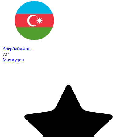
Азербайджан
72’
Махмудов