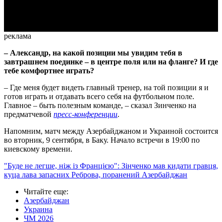
Video
реклама
– Александр, на какой позиции мы увидим тебя в
завтрашнем поединке – в центре поля или на фланге? И где
тебе комфортнее играть?
– Где меня будет видеть главный тренер, на той позиции я и
готов играть и отдавать всего себя на футбольном поле.
Главное – быть полезным команде, – сказал Зинченко на
предматчевой
пресс-конференции
.
Напомним, матч между Азербайджаном и Украиной состоится
во вторник, 9 сентября, в Баку. Начало встречи в 19:00 по
киевскому времени.
"Буде не легше, ніж із Францією": Зінченко мав кидати гравця,
куца лава запасних Реброва, поранений Азербайджан
Читайте еще
:
Азербайджан
Украина
ЧМ 2026