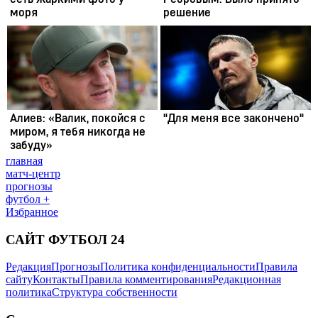
главная
матч-центр
прогнозы
футбол +
Избранное
САЙТ ФУТБОЛ 24
Редакция
Прогнозы
Политика конфиденциальности
Правила
сайту
Контакты
Правила комментирования
Редакционная
политика
Структура собственности