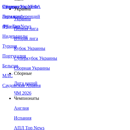
Сборная Украины
Италия
Суперкубок УЕФА
Украина
Германия
Лига конференций
Украина
Франция
ЛЧ - Top News
Первая лига
Нидерланды
Вторая лига
Турция
Кубок Украины
Португалия
Суперкубок Украины
Бельгия
Сборная Украины
Сборные
МЛС
Лига наций
Саудовская Аравия
ЧМ 2026
Чемпионаты
Англия
Испания
АПЛ Top News