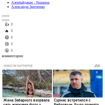
Азербайджан - Украина
Александр Зинченко
️👍
0
️🔥
0
️😄
0
️😢
0
️🤬
0
комментарии