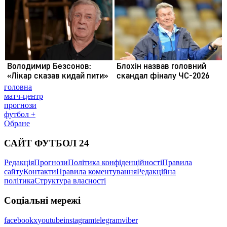
головна
матч-центр
прогнози
футбол +
Обране
САЙТ ФУТБОЛ 24
Редакція
Прогнози
Політика конфіденційності
Правила
сайту
Контакти
Правила коментування
Редакційна
політика
Структура власності
Соціальні мережі
facebook
x
youtube
instagram
telegram
viber