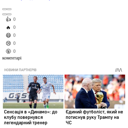
️👍
0
️🔥
0
️😄
0
️😢
0
️🤬
0
коментарі