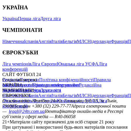
УКРАЇНА
Україна
Перша ліга
Друга ліга
ЧЕМПІОНАТИ
Німеччина
Іспанія
Англія
Італія
Бельгія
МЛС
Нідерланди
Франція
П
ЄВРОКУБКИ
Ліга чемпіонів
Ліга Європи
Юнацька ліга УЄФА
Ліга
конференцій
САЙТ ФУТБОЛ 24
Редакція
Соціальні мережі
Прогнози
Політика конфіденційності
Правила
сайту
facebook
УКРАЇНА
Контакти
x
youtube
Правила коментування
instagram
telegram
viber
Редакційна
політика
Україна
ЧЕМПІОНАТИ
Перша ліга
Структура власності
Друга ліга
Німеччина
ЄВРОКУБКИ
Іспанія
Англія
Італія
Бельгія
МЛС
Нідерланди
Франція
П
Ліга чемпіонів
Онлайн-медіа «Футбол 24»
Ліга Європи
Юнацька ліга УЄФА
пл. Галицька, буд. 15, м. Львів,
Ліга
конференцій
79008
Телефон +380 (32) 229-77-77
Адреса електронної пошти
—
legal@24tv.com.ua
Ідентифікатор онлайн-медіа в Реєстрі
суб’єктів у сфері медіа — R40-06058
21+
Матеріали сайту призначені для осіб старше 21 року
При цитуванні і використанні будь-яких матеріалів посилання