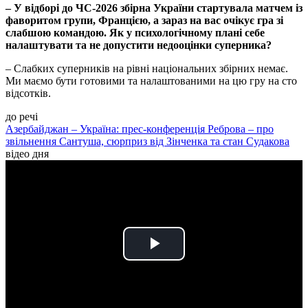
– У відборі до ЧС-2026 збірна України стартувала матчем із
фаворитом групи, Францією, а зараз на вас очікує гра зі
слабшою командою. Як у психологічному плані себе
налаштувати та не допустити недооцінки суперника?
– Слабких суперників на рівні національних збірних немає.
Ми маємо бути готовими та налаштованими на цю гру на сто
відсотків.
до речі
Азербайджан – Україна: прес-конференція Реброва – про
звільнення Сантуша, сюрприз від Зінченка та стан Судакова
відео дня
Play
Video