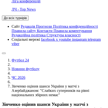
Ліга конференцій
ЛЧ - Top News
До всіх турнірів
Сайт
Редакція
Прогнози
Політика конфіденційності
Правила сайту
Контакти
Правила коментування
Редакційна політика
Структура власності
Соціальні мережі
facebook
x
youtube
instagram
telegram
viber
Футбол 24
Новини футболу
ЧС 2026
Зінченко оцінив шанси України у матчі з
Азербайджаном: "Слабких суперників на рівні
національних збірних немає"
Зінченко оцінив шанси України у матчі з