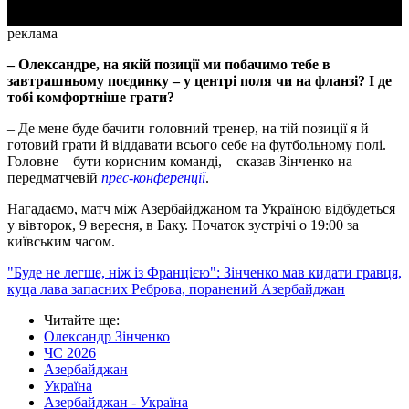
реклама
– Олександре, на якій позиції ми побачимо тебе в
завтрашньому поєдинку – у центрі поля чи на фланзі? І де
тобі комфортніше грати?
– Де мене буде бачити головний тренер, на тій позиції я й
готовий грати й віддавати всього себе на футбольному полі.
Головне – бути корисним команді, – сказав Зінченко на
передматчевій
прес-конференції
.
Нагадаємо, матч між Азербайджаном та Україною відбудеться
у вівторок, 9 вересня, в Баку. Початок зустрічі о 19:00 за
київським часом.
"Буде не легше, ніж із Францією": Зінченко мав кидати гравця,
куца лава запасних Реброва, поранений Азербайджан
Читайте ще
:
Олександр Зінченко
ЧС 2026
Азербайджан
Україна
Азербайджан - Україна