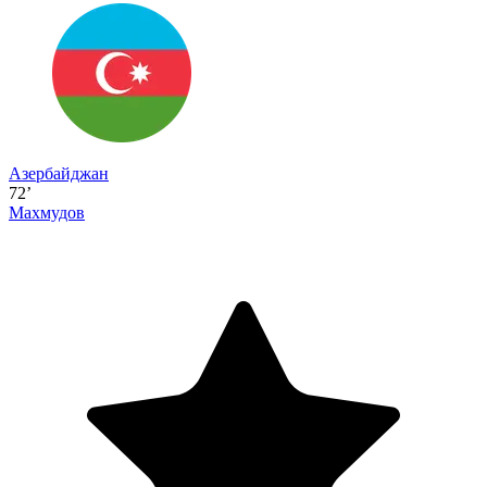
Азербайджан
72’
Махмудов