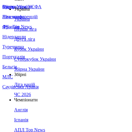
Збірна України
Італія
Суперкубок УЄФА
Україна
Німеччина
Ліга конференцій
Україна
Франція
ЛЧ - Top News
Перша ліга
Нідерланди
Друга ліга
Туреччина
Кубок України
Португалія
Суперкубок України
Бельгія
Збірна України
Збірні
МЛС
Ліга націй
Саудівська Аравія
ЧС 2026
Чемпіонати
Англія
Іспанія
АПЛ Top News