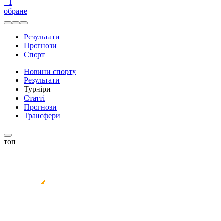
+
1
обране
Результати
Прогнози
Спорт
Новини спорту
Результати
Турніри
Статті
Прогнози
Трансфери
топ