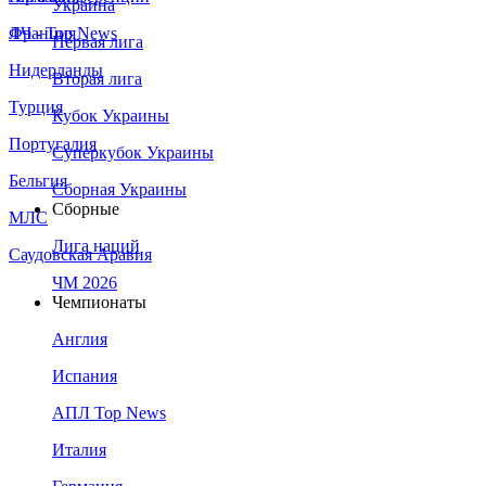
Украина
Франция
ЛЧ - Top News
Первая лига
Нидерланды
Вторая лига
Турция
Кубок Украины
Португалия
Суперкубок Украины
Бельгия
Сборная Украины
Сборные
МЛС
Лига наций
Саудовская Аравия
ЧМ 2026
Чемпионаты
Англия
Испания
АПЛ Top News
Италия