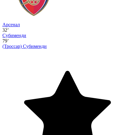
Арсенал
32’
Субименди
79’
(Троссар)
Субименди