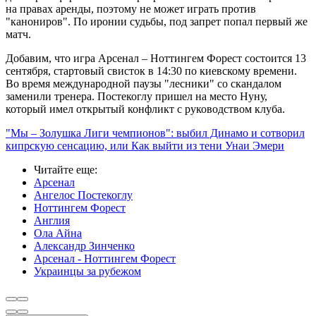
на правах аренды, поэтому не может играть против
"канониров". По иронии судьбы, под запрет попал первый же
матч.
Добавим, что игра Арсенал – Ноттингем Форест состоится 13
сентября, стартовый свисток в 14:30 по киевскому времени.
Во время международной паузы "лесники" со скандалом
заменили тренера. Постекоглу пришел на место Нуну,
который имел открытый конфликт с руководством клуба.
"Мы – Золушка Лиги чемпионов": выбил Динамо и сотворил
кипрскую сенсацию, или Как выйти из тени Унаи Эмери
Читайте еще
:
Арсенал
Ангелос Постекоглу
Ноттингем Форест
Англия
Ола Айна
Александр Зинченко
Арсенал - Ноттингем Форест
Украинцы за рубежом