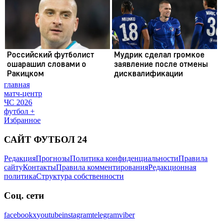
главная
матч-центр
ЧС 2026
футбол +
Избранное
САЙТ ФУТБОЛ 24
Редакция
Прогнозы
Политика конфиденциальности
Правила
сайту
Контакты
Правила комментирования
Редакционная
политика
Структура собственности
Соц. сети
facebook
x
youtube
instagram
telegram
viber