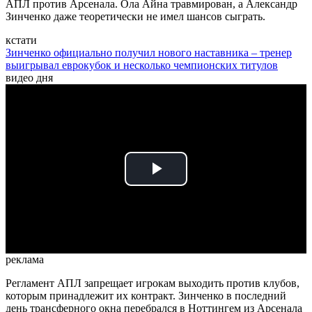
АПЛ против Арсенала. Ола Айна травмирован, а Александр
Зинченко даже теоретически не имел шансов сыграть.
кстати
Зинченко официально получил нового наставника – тренер
выигрывал еврокубок и несколько чемпионских титулов
видео дня
Play
Video
реклама
Регламент АПЛ запрещает игрокам выходить против клубов,
которым принадлежит их контракт. Зинченко в последний
день трансферного окна перебрался в Ноттингем из Арсенала