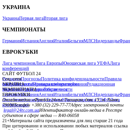
УКРАИНА
Украина
Первая лига
Вторая лига
ЧЕМПИОНАТЫ
Германия
Испания
Англия
Италия
Бельгия
МЛС
Нидерланды
Фран
ЕВРОКУБКИ
Лига чемпионов
Лига Европы
Юношеская лига УЕФА
Лига
конференций
САЙТ ФУТБОЛ 24
Редакция
Соц. сети
Прогнозы
Политика конфиденциальности
Правила
сайту
facebook
УКРАИНА
Контакты
x
youtube
Правила комментирования
instagram
telegram
viber
Редакционная
политика
Украина
ЧЕМПИОНАТЫ
Первая лига
Структура собственности
Вторая лига
Германия
ЕВРОКУБКИ
Испания
Англия
Италия
Бельгия
МЛС
Нидерланды
Фран
Лига чемпионов
Онлайн-медиа «Футбол 24»
Лига Европы
пл. Галицкая, дом. 15, м. Львов,
Юношеская лига УЕФА
Лига
конференций
79008
Телефон +380 (32) 229-77-77
Адрес электронной почты
legal@24tv.com.ua
Идентификатор онлайн-медиа в Реестре
субъектов в сфере медиа — R40-06058
21+
Материалы сайта предназначены для лиц старше 21 года
При цитировании и использовании любых материалов ссылка