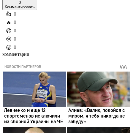
0
Комментировать
️👍
0
️🔥
0
️😄
0
️😢
0
️🤬
0
комментарии