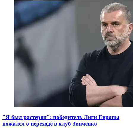
"Я был растерян": победитель Лиги Европы
пожалел о переходе в клуб Зинченко