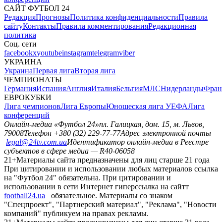
САЙТ ФУТБОЛ 24
Редакция
Прогнозы
Политика конфиденциальности
Правила
сайту
Контакты
Правила комментирования
Редакционная
политика
Соц. сети
facebook
x
youtube
instagram
telegram
viber
УКРАИНА
Украина
Первая лига
Вторая лига
ЧЕМПИОНАТЫ
Германия
Испания
Англия
Италия
Бельгия
МЛС
Нидерланды
Фран
ЕВРОКУБКИ
Лига чемпионов
Лига Европы
Юношеская лига УЕФА
Лига
конференций
Онлайн-медиа «Футбол 24»
пл. Галицкая, дом. 15, м. Львов,
79008
Телефон +380 (32) 229-77-77
Адрес электронной почты
legal@24tv.com.ua
Идентификатор онлайн-медиа в Реестре
субъектов в сфере медиа — R40-06058
21+
Материалы сайта предназначены для лиц старше 21 года
При цитировании и использовании любых материалов ссылка
на "Футбол 24" обязательна. При цитировании и
использовании в сети Интернет гиперссылка на сайтт
football24.ua
обязательное. Материалы со знаком
"Спецпроект", "Партнерский материал", "Реклама", "Новости
компаний" публикуем на правах рекламы.