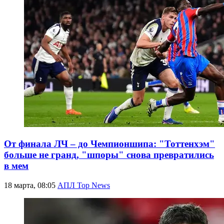
От финала ЛЧ – до Чемпионшипа: "Тоттенхэм"
больше не гранд, "шпоры" снова превратились
в мем
18 марта, 08:05
АПЛ Top News