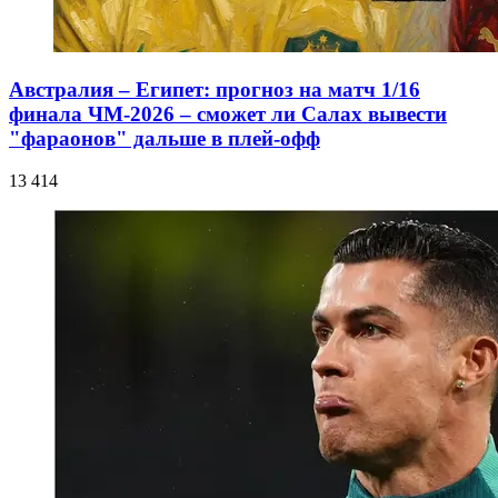
Австралия – Египет: прогноз на матч 1/16
финала ЧМ-2026 – сможет ли Салах вывести
"фараонов" дальше в плей-офф
13 414