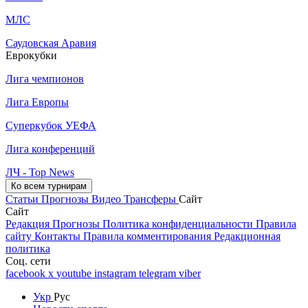
МЛС
Саудовская Аравия
Еврокубки
Лига чемпионов
Лига Европы
Суперкубок УЕФА
Лига конференций
ЛЧ - Top News
Ко всем турнирам
Статьи
Прогнозы
Видео
Трансферы
Сайт
Сайт
Редакция
Прогнозы
Политика конфиденциальности
Правила
сайту
Контакты
Правила комментирования
Редакционная
политика
Соц. сети
facebook
x
youtube
instagram
telegram
viber
Укр
Рус