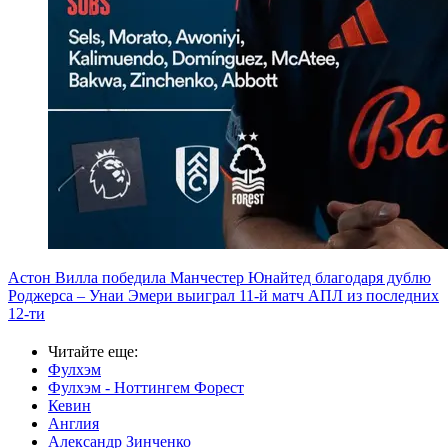
Астон Вилла победила Манчестер Юнайтед благодаря дублю
Роджерса – Унаи Эмери выиграл 11-й матч АПЛ из последних
12-ти
Читайте еще
:
Фулхэм
Фулхэм - Ноттингем Форест
Кевин
Англия
Александр Зинченко