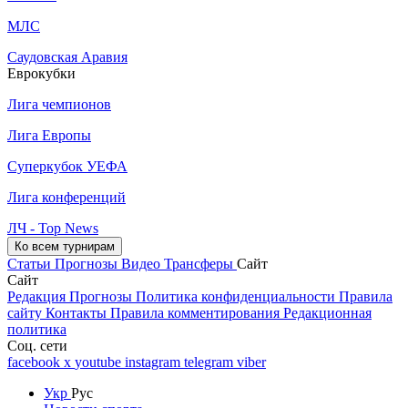
МЛС
Саудовская Аравия
Еврокубки
Лига чемпионов
Лига Европы
Суперкубок УЕФА
Лига конференций
ЛЧ - Top News
Ко всем турнирам
Статьи
Прогнозы
Видео
Трансферы
Сайт
Сайт
Редакция
Прогнозы
Политика конфиденциальности
Правила
сайту
Контакты
Правила комментирования
Редакционная
политика
Соц. сети
facebook
x
youtube
instagram
telegram
viber
Укр
Рус