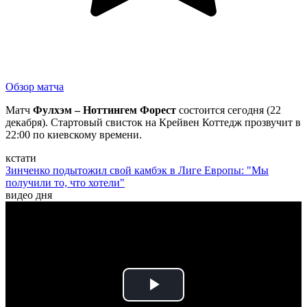
Обзор матча
Матч
Фулхэм – Ноттингем Форест
состоится сегодня (22
декабря). Стартовый свисток на Крейвен Коттедж прозвучит в
22:00 по киевскому времени.
кстати
Зинченко подытожил свой камбэк в Лиге Европы: "Мы
получили то, что хотели"
видео дня
Play