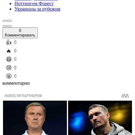
Ноттингем Форест
Украинцы за рубежом
0
Комментировать
️👍
0
️🔥
0
️😄
0
️😢
0
️🤬
0
комментарии