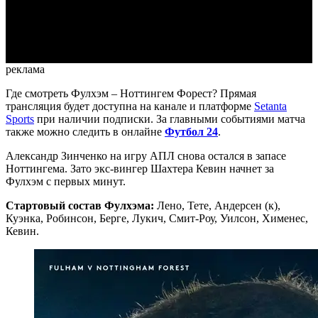
Video
реклама
Где смотреть Фулхэм – Ноттингем Форест?
Прямая
трансляция будет доступна на канале и платформе
Setanta
Sports
при наличии подписки. За главными событиями матча
также можно следить в онлайне
Футбол 24
.
Александр Зинченко на игру АПЛ снова остался в запасе
Ноттингема. Зато экс-вингер Шахтера Кевин начнет за
Фулхэм с первых минут.
Стартовый состав Фулхэма:
Лено, Тете, Андерсен (к),
Куэнка, Робинсон, Берге, Лукич, Смит-Роу, Уилсон, Хименес,
Кевин.