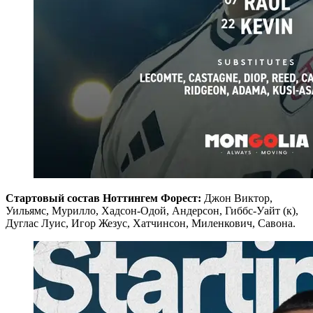
Стартовый состав Ноттингем Форест:
Джон Виктор,
Уильямс, Мурилло, Хадсон-Одой, Андерсон, Гиббс-Уайт (к),
Дуглас Луис, Игор Жезус, Хатчинсон, Миленкович, Савона.