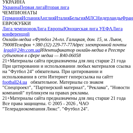
УКРАИНА
Украина
Первая лига
Вторая лига
ЧЕМПИОНАТЫ
Германия
Испания
Англия
Италия
Бельгия
МЛС
Нидерланды
Фран
ЕВРОКУБКИ
Лига чемпионов
Лига Европы
Юношеская лига УЕФА
Лига
конференций
Онлайн-медиа «Футбол 24»
пл. Галицкая, дом. 15, м. Львов,
79008
Телефон +380 (32) 229-77-77
Адрес электронной почты
legal@24tv.com.ua
Идентификатор онлайн-медиа в Реестре
субъектов в сфере медиа — R40-06058
21+
Материалы сайта предназначены для лиц старше 21 года
При цитировании и использовании любых материалов ссылка
на "Футбол 24" обязательна. При цитировании и
использовании в сети Интернет гиперссылка на сайтт
football24.ua
обязательное. Материалы со знаком
"Спецпроект", "Партнерский материал", "Реклама", "Новости
компаний" публикуем на правах рекламы.
21+
Материалы сайта предназначены для лиц старше 21 года
Все права защищены. © 2005 -
2026
, ЧАО
"Телерадиокомпания Люкс". "Футбол 24".