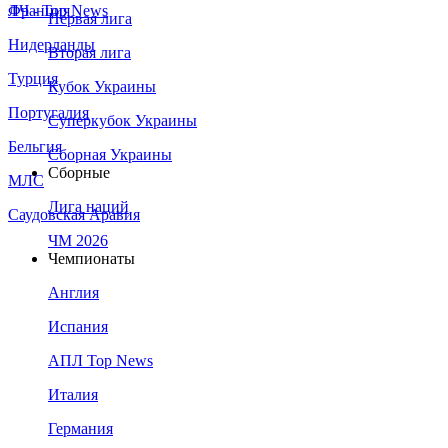
Франция
ЛЧ - Top News
Первая лига
Нидерланды
Вторая лига
Турция
Кубок Украины
Португалия
Суперкубок Украины
Бельгия
Сборная Украины
Сборные
МЛС
Лига наций
Саудовская Аравия
ЧМ 2026
Чемпионаты
Англия
Испания
АПЛ Top News
Италия
Германия