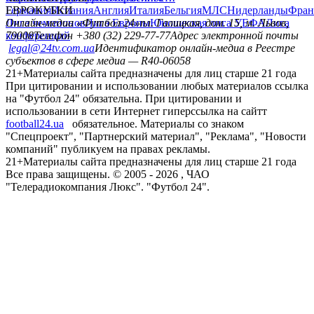
Германия
ЕВРОКУБКИ
Испания
Англия
Италия
Бельгия
МЛС
Нидерланды
Фран
Лига чемпионов
Онлайн-медиа «Футбол 24»
Лига Европы
пл. Галицкая, дом. 15, м. Львов,
Юношеская лига УЕФА
Лига
конференций
79008
Телефон +380 (32) 229-77-77
Адрес электронной почты
legal@24tv.com.ua
Идентификатор онлайн-медиа в Реестре
субъектов в сфере медиа — R40-06058
21+
Материалы сайта предназначены для лиц старше 21 года
При цитировании и использовании любых материалов ссылка
на "Футбол 24" обязательна. При цитировании и
использовании в сети Интернет гиперссылка на сайтт
football24.ua
обязательное. Материалы со знаком
"Спецпроект", "Партнерский материал", "Реклама", "Новости
компаний" публикуем на правах рекламы.
21+
Материалы сайта предназначены для лиц старше 21 года
Все права защищены. © 2005 -
2026
, ЧАО
"Телерадиокомпания Люкс". "Футбол 24".