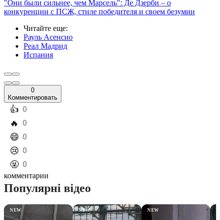
"Они были сильнее, чем Марсель": Де Дзерби – о
конкуренции с ПСЖ, стиле победителя и своем безумии
Читайте еще
:
Рауль Асенсио
Реал Мадрид
Испания
0
Комментировать
️👍
0
️🔥
0
️😄
0
️😢
0
️🤬
0
комментарии