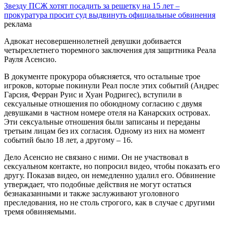
Звезду ПСЖ хотят посадить за решетку на 15 лет –
прокуратура просит суд выдвинуть официальные обвинения
реклама
Адвокат несовершеннолетней девушки добивается
четырехлетнего тюремного заключения для защитника Реала
Рауля Асенсио.
В документе прокурора объясняется, что остальные трое
игроков, которые покинули Реал после этих событий (Андрес
Гарсия, Ферран Руис и Хуан Родригес), вступили в
сексуальные отношения по обоюдному согласию с двумя
девушками в частном номере отеля на Канарских островах.
Эти сексуальные отношения были записаны и переданы
третьим лицам без их согласия. Одному из них на момент
событий было 18 лет, а другому – 16.
Дело Асенсио не связано с ними. Он не участвовал в
сексуальном контакте, но попросил видео, чтобы показать его
другу. Показав видео, он немедленно удалил его. Обвинение
утверждает, что подобные действия не могут остаться
безнаказанными и также заслуживают уголовного
преследования, но не столь строгого, как в случае с другими
тремя обвиняемыми.