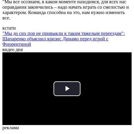
"Мы все осознаем, в каком моменте находимся, для всех нас
оправдания закончились – надо начать играть со смелостью и
характером. Команда способна на это, нам нужно изменить
все.
кстати
"Мы до сих пор не привыкли к таким тяжелым переездам":
Шапаренко объяснил кризис Динамо перед игрой с
Фиорентиной
видео дня
Play
Video
реклама