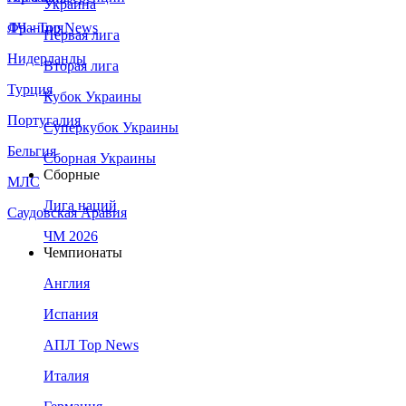
Украина
Франция
ЛЧ - Top News
Первая лига
Нидерланды
Вторая лига
Турция
Кубок Украины
Португалия
Суперкубок Украины
Бельгия
Сборная Украины
Сборные
МЛС
Лига наций
Саудовская Аравия
ЧМ 2026
Чемпионаты
Англия
Испания
АПЛ Top News
Италия