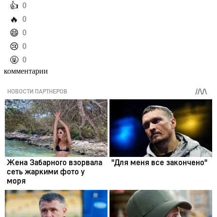
️👍
0
️🔥
0
️😄
0
️😢
0
️🤬
0
комментарии