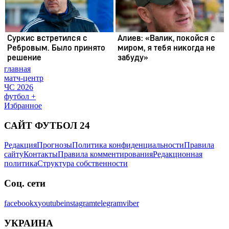
главная
матч-центр
ЧС 2026
футбол +
Избранное
САЙТ ФУТБОЛ 24
Редакция
Прогнозы
Политика конфиденциальности
Правила
сайту
Контакты
Правила комментирования
Редакционная
политика
Структура собственности
Соц. сети
facebook
x
youtube
instagram
telegram
viber
УКРАИНА