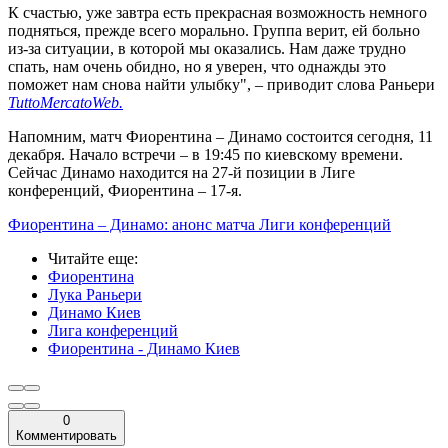
К счастью, уже завтра есть прекрасная возможность немного
подняться, прежде всего морально. Группа верит, ей больно
из-за ситуации, в которой мы оказались. Нам даже трудно
спать, нам очень обидно, но я уверен, что однажды это
поможет нам снова найти улыбку", – приводит слова Раньери
TuttoMercatoWeb.
Напомним, матч Фиорентина – Динамо состоится сегодня, 11
декабря. Начало встречи – в 19:45 по киевскому времени.
Сейчас Динамо находится на 27-й позиции в Лиге
конференций, Фиорентина – 17-я.
Фиорентина – Динамо: анонс матча Лиги конференций
Читайте еще
:
Фиорентина
Лука Раньери
Динамо Киев
Лига конференций
Фиорентина - Динамо Киев
0
Комментировать