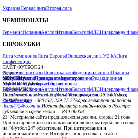
Украина
Первая лига
Вторая лига
ЧЕМПИОНАТЫ
Германия
Испания
Англия
Италия
Бельгия
МЛС
Нидерланды
Фран
ЕВРОКУБКИ
Лига чемпионов
Лига Европы
Юношеская лига УЕФА
Лига
конференций
САЙТ ФУТБОЛ 24
Редакция
Соц. сети
Прогнозы
Политика конфиденциальности
Правила
сайту
facebook
УКРАИНА
Контакты
x
youtube
Правила комментирования
instagram
telegram
viber
Редакционная
политика
Украина
ЧЕМПИОНАТЫ
Первая лига
Структура собственности
Вторая лига
Германия
ЕВРОКУБКИ
Испания
Англия
Италия
Бельгия
МЛС
Нидерланды
Фран
Лига чемпионов
Онлайн-медиа «Футбол 24»
Лига Европы
пл. Галицкая, дом. 15, м. Львов,
Юношеская лига УЕФА
Лига
конференций
79008
Телефон +380 (32) 229-77-77
Адрес электронной почты
legal@24tv.com.ua
Идентификатор онлайн-медиа в Реестре
субъектов в сфере медиа — R40-06058
21+
Материалы сайта предназначены для лиц старше 21 года
При цитировании и использовании любых материалов ссылка
на "Футбол 24" обязательна. При цитировании и
использовании в сети Интернет гиперссылка на сайтт