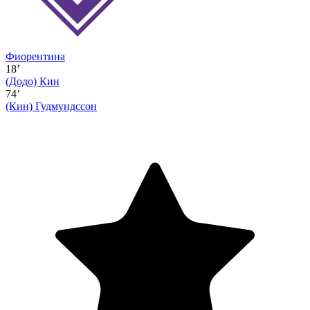
Фиорентина
18’
(Додо)
Кин
74’
(Кин)
Гудмундссон