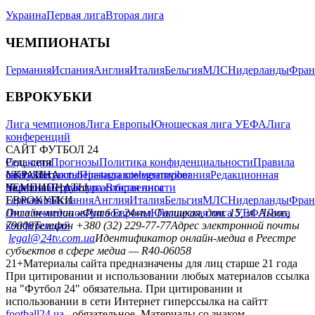
Украина
Первая лига
Вторая лига
ЧЕМПИОНАТЫ
Германия
Испания
Англия
Италия
Бельгия
МЛС
Нидерланды
Фран
ЕВРОКУБКИ
Лига чемпионов
Лига Европы
Юношеская лига УЕФА
Лига
конференций
САЙТ ФУТБОЛ 24
Редакция
Соц. сети
Прогнозы
Политика конфиденциальности
Правила
сайту
facebook
УКРАИНА
Контакты
x
youtube
Правила комментирования
instagram
telegram
viber
Редакционная
политика
Украина
ЧЕМПИОНАТЫ
Первая лига
Структура собственности
Вторая лига
Германия
ЕВРОКУБКИ
Испания
Англия
Италия
Бельгия
МЛС
Нидерланды
Фран
Лига чемпионов
Онлайн-медиа «Футбол 24»
Лига Европы
пл. Галицкая, дом. 15, м. Львов,
Юношеская лига УЕФА
Лига
конференций
79008
Телефон +380 (32) 229-77-77
Адрес электронной почты
legal@24tv.com.ua
Идентификатор онлайн-медиа в Реестре
субъектов в сфере медиа — R40-06058
21+
Материалы сайта предназначены для лиц старше 21 года
При цитировании и использовании любых материалов ссылка
на "Футбол 24" обязательна. При цитировании и
использовании в сети Интернет гиперссылка на сайтт
football24.ua
обязательное. Материалы со знаком