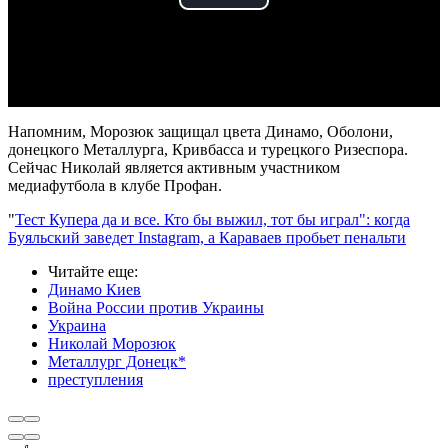
Play
Video
Напомним, Морозюк защищал цвета Динамо, Оболони,
донецкого Металлурга, Кривбасса и турецкого Ризеспора.
Сейчас Николай является активным участником
медиафутбола в клубе Профан.
"
Тест Купера да и все. Кто бы выжил, тот бы играл": когда
Буяльский заведет Instagram, а Караваев пробьет пенальти
Читайте еще
:
Динамо Киев
Война России против Украины
Украина
Николай Морозюк
Металлург Донецк*
преступления