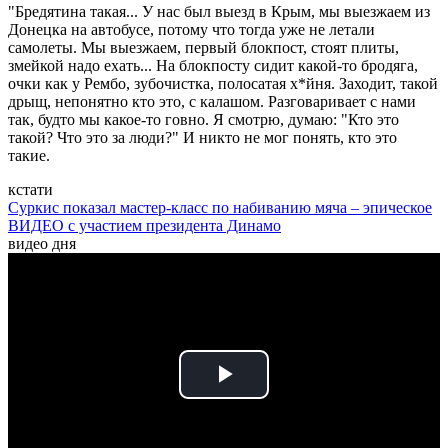
"Бредятина такая... У нас был выезд в Крым, мы выезжаем из
Донецка на автобусе, потому что тогда уже не летали
самолеты. Мы выезжаем, первый блокпост, стоят плиты,
змейкой надо ехать... На блокпосту сидит какой-то бродяга,
очки как у Рембо, зубочистка, полосатая х*йня. Заходит, такой
дрыщ, непонятно кто это, с калашом. Разговаривает с нами
так, будто мы какое-то говно. Я смотрю, думаю: "Кто это
такой? Что это за люди?" И никто не мог понять, кто это
такие.
кстати
Суркис показал мастер-класс по набиванию мяча – эпическое
ВИДЕО с участием президента Динамо
видео дня
Play
Video