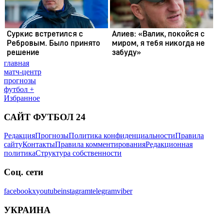
главная
матч-центр
прогнозы
футбол +
Избранное
САЙТ ФУТБОЛ 24
Редакция
Прогнозы
Политика конфиденциальности
Правила
сайту
Контакты
Правила комментирования
Редакционная
политика
Структура собственности
Соц. сети
facebook
x
youtube
instagram
telegram
viber
УКРАИНА