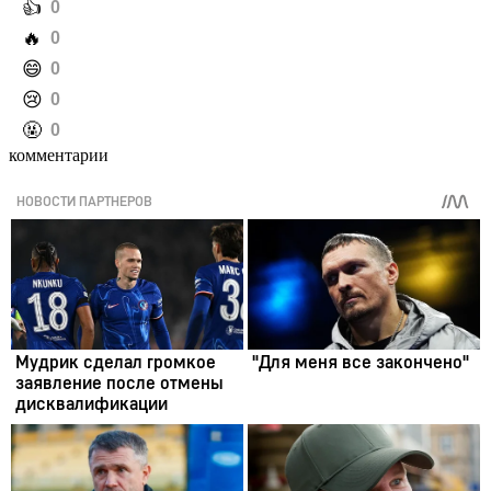
️👍
0
️🔥
0
️😄
0
️😢
0
️🤬
0
комментарии