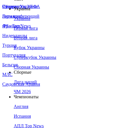
Сборная Украины
Италия
Суперкубок УЕФА
Украина
Германия
Лига конференций
Украина
Франция
ЛЧ - Top News
Первая лига
Нидерланды
Вторая лига
Турция
Кубок Украины
Португалия
Суперкубок Украины
Бельгия
Сборная Украины
Сборные
МЛС
Лига наций
Саудовская Аравия
ЧМ 2026
Чемпионаты
Англия
Испания
АПЛ Top News